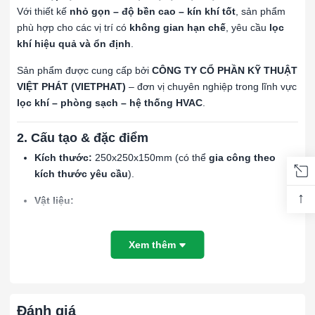
Với thiết kế
nhỏ gọn – độ bền cao – kín khí tốt
, sản phẩm
phù hợp cho các vị trí có
không gian hạn chế
, yêu cầu
lọc
khí hiệu quả và ổn định
.
Sản phẩm được cung cấp bởi
CÔNG TY CỔ PHẦN KỸ THUẬT
VIỆT PHÁT (VIETPHAT)
– đơn vị chuyên nghiệp trong lĩnh vực
lọc khí – phòng sạch – hệ thống HVAC
.
2. Cấu tạo & đặc điểm
Kích thước:
250x250x150mm (có thể
gia công theo
kích thước yêu cầu
).
↑
Vật liệu:
Tôn mạ kẽm
hoặc
Xem thêm
Tôn sơn tĩnh điện
, độ bền cao, chống gỉ sét, chống
ăn mòn.
Cấu trúc hộp:
Đánh giá