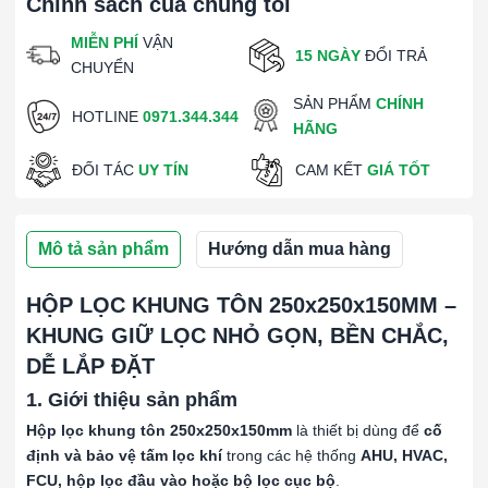
Chính sách của chúng tôi
MIỄN PHÍ
VẬN
15 NGÀY
ĐỔI TRẢ
CHUYỂN
SẢN PHẨM
CHÍNH
HOTLINE
0971.344.344
HÃNG
ĐỐI TÁC
UY TÍN
CAM KẾT
GIÁ TỐT
Mô tả sản phẩm
Hướng dẫn mua hàng
HỘP LỌC KHUNG TÔN 250x250x150MM –
KHUNG GIỮ LỌC NHỎ GỌN, BỀN CHẮC,
DỄ LẮP ĐẶT
1. Giới thiệu sản phẩm
Hộp lọc khung tôn 250x250x150mm
là thiết bị dùng để
cố
định và bảo vệ tấm lọc khí
trong các hệ thống
AHU, HVAC,
FCU, hộp lọc đầu vào hoặc bộ lọc cục bộ
.