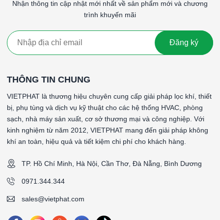
Nhận thông tin cập nhật mới nhất về sản phẩm mới và chương
trình khuyến mãi
Bề mặt sơn đạt chuẩn
ASTM D3359
, chống bong tróc
Cung cấp
CO/CQ, bản vẽ kỹ thuật, chứng chỉ chất
Đăng ký
lượng đầy đủ
Đáp ứng yêu cầu
GMP – HACCP – ISO phòng sạch
THÔNG TIN CHUNG
6. Lợi ích khi chọn VIETPHAT
VIETPHAT là thương hiệu chuyên cung cấp giải pháp lọc khí, thiết
🌟
Chất lượng ổn định – giá tốt – sản xuất trực tiếp
bị, phụ tùng và dịch vụ kỹ thuật cho các hệ thống HVAC, phòng
sạch, nhà máy sản xuất, cơ sở thương mại và công nghiệp. Với
🚚
Giao hàng nhanh toàn quốc
kinh nghiệm từ năm 2012, VIETPHAT mang đến giải pháp không
khí an toàn, hiệu quả và tiết kiệm chi phí cho khách hàng.
🧾
Hồ sơ đầy đủ cho dự án – phòng sạch – nhà máy
💬
Tư vấn kỹ thuật miễn phí
, chọn đúng loại lọc phù hợp
TP. Hồ Chí Minh, Hà Nội, Cần Thơ, Đà Nẵng, Bình Dương
0971.344.344
7. Liên hệ báo giá
sales@vietphat.com
📞
Hotline/Zalo:
0971.344.344
📱
Hỗ trợ 24/7:
0827 077 078 – 0829 077 078