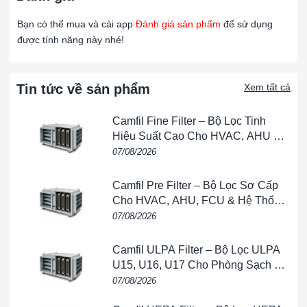
Khung tôn dày, chắc chắn
Bạn có thể mua và cài app
Đánh giá sản phẩm
để sử dụng
Gioăng kín khí
chống rò gió
được tính năng này nhé!
Thanh giằng cố định tấm lọc
Nắp mở thiết kế dễ tháo lắp
Tin tức về sản phẩm
Xem tất cả
Tương thích:
Có thể lắp
lọc G1–G4, lọc tinh F7–F9
Camfil Fine Filter – Bộ Lọc Tinh
hoặc lọc HEPA mini
, tùy theo yêu cầu.
Hiệu Suất Cao Cho HVAC, AHU &
Phòng Sạch
07/08/2026
Bề mặt:
Sơn tĩnh điện công nghiệp giúp
chống trầy
, thẩm
mỹ cao và chịu môi trường khắc nghiệt.
Camfil Pre Filter – Bộ Lọc Sơ Cấp
Thiết kế tối ưu giúp hộp lọc vận hành
ổn định
, không rung lắc,
Cho HVAC, AHU, FCU & Hệ Thống
không rò khí và dễ tích hợp vào nhiều dạng hệ thống.
Thông Gió
07/08/2026
3. Ứng dụng thực tế
Camfil ULPA Filter – Bộ Lọc ULPA
U15, U16, U17 Cho Phòng Sạch &
Hộp lọc khung tôn 250x250x150mm
phù hợp với:
Bán Dẫn
07/08/2026
🌬️
Hệ thống AHU, FCU, HVAC
cỡ nhỏ