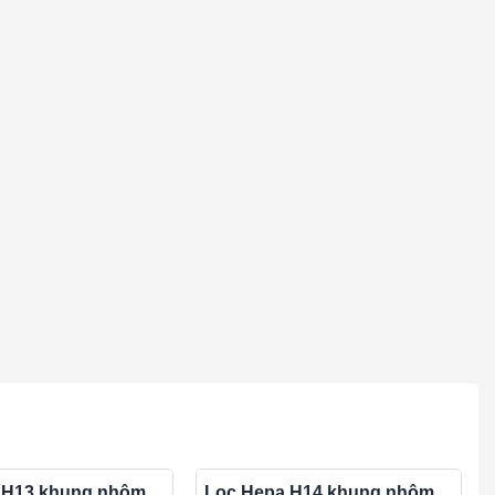
 H13 khung nhôm
Lọc Hepa H14 khung nhôm