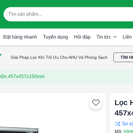
Đặt hàng nhanh
Tuyển dụng
Hỏi đáp
Tin tức
Liên
Giải Pháp Lọc Khí Tối Ưu Cho AHU Và Phòng Sạch
TÌM H
 tôn 457x457x150mm
Lọc 
457x
Mã:
HIH