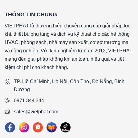
Lọc HEPA H13 khung tôn 457x457x150mm
là lựa chọn 
THÔNG TIN CHUNG
cầu độ sạch cao và vận hành ổn định. Với cấu tạo chắc chắn
VIETPHAT là thương hiệu chuyên cung cấp giải pháp lọc
với nhiều môi trường, sản phẩm mang đến giải pháp an toà
khí, thiết bị, phụ tùng và dịch vụ kỹ thuật cho các hệ thống
nghiệp trọng yếu. Đầu tư vào lọc HEPA chính là đầu tư và
HVAC, phòng sạch, nhà máy sản xuất, cơ sở thương mại
trình vận hành hiện đại.
và công nghiệp. Với kinh nghiệm từ năm 2012, VIETPHAT
####
mang đến giải pháp không khí an toàn, hiệu quả và tiết
kiệm chi phí cho khách hàng.
*Tên sản phẩm: HEPACel I HC - L Lượng Cao - 0 Gờ - Lá
*Cấp độ lọc: H13 (99.95%)
TP. Hồ Chí Minh, Hà Nội, Cần Thơ, Đà Nẵng, Bình
*Vật liệu lọc: Sợi thủy tinh
Dương
*Vật liệu khung: Khung tole mạ kẽm
0971.344.344
*Gasket (ron): EVA Foam tại 2 mặt gió vào và gió ra
*Lưới bảo vệ:
sales@vietphat.com
*Vật liệu chia gió: Lá nhôm
*Nhiệt độ hoạt động tối đa: 90 °C
*Loại gờ: Không có gờ