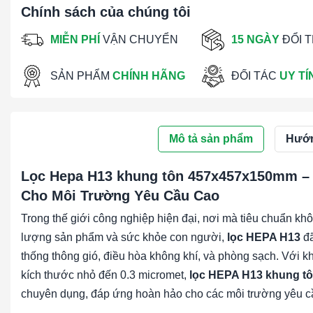
Chính sách của chúng tôi
MIỄN PHÍ
VẬN CHUYỂN
15 NGÀY
ĐỔI 
SẢN PHẨM
CHÍNH HÃNG
ĐỐI TÁC
UY TÍ
Mô tả sản phẩm
Hướn
Lọc Hepa H13 khung tôn 457x457x150mm – 
Cho Môi Trường Yêu Cầu Cao
Trong thế giới công nghiệp hiện đại, nơi mà tiêu chuẩn khô
lượng sản phẩm và sức khỏe con người,
lọc HEPA H13
đã
thống thông gió, điều hòa không khí, và phòng sạch. Với k
kích thước nhỏ đến 0.3 micromet,
lọc HEPA H13 khung t
chuyên dụng, đáp ứng hoàn hảo cho các môi trường yêu cầu