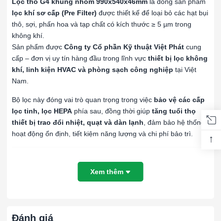
Lọc thô G4 khung nhôm 990x540x46mm
là dòng sản phẩm
lọc khí sơ cấp (Pre Filter)
được thiết kế để loại bỏ các hạt bụi
thô, sợi, phấn hoa và tạp chất có kích thước ≥ 5 µm trong
không khí.
Sản phẩm được
Công ty Cổ phần Kỹ thuật Việt Phát
cung
cấp – đơn vị uy tín hàng đầu trong lĩnh vực
thiết bị lọc không
khí, linh kiện HVAC và phòng sạch công nghiệp
tại Việt
Nam.
Bộ lọc này đóng vai trò quan trọng trong việc
bảo vệ các cấp
lọc tinh, lọc HEPA
phía sau, đồng thời giúp
tăng tuổi thọ
thiết bị trao đổi nhiệt, quạt và dàn lạnh
, đảm bảo hệ thống
hoạt động ổn định, tiết kiệm năng lượng và chi phí bảo trì.
↑
⚙️
Cấu tạo lọc thô G4 khung nhôm
Xem thêm
Lọc thô G4 khung nhôm 990x540x46mm được chế tạo tỉ mỉ,
đáp ứng các tiêu chuẩn kỹ thuật nghiêm ngặt của ngành
HVAC:
Khung lọc:
Làm bằng
nhôm định hình cao cấp
, có trọng
Đánh giá