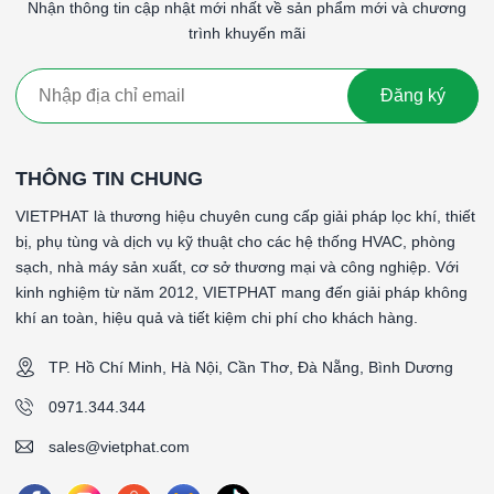
Nhận thông tin cập nhật mới nhất về sản phẩm mới và chương
Nhà máy sơn, mạ, chế biến gỗ
– nơi có lượng bụi thô
trình khuyến mãi
cao.
Nhà xưởng sản xuất, khu công nghiệp
, trạm xử lý
Đăng ký
không khí, khu vực cấp khí tươi.
🧰
Hướng dẫn sử dụng & bảo trì
THÔNG TIN CHUNG
Để lọc G4 khung nhôm vận hành bền bỉ và đạt hiệu suất tối
VIETPHAT là thương hiệu chuyên cung cấp giải pháp lọc khí, thiết
ưu, Việt Phát khuyến nghị:
bị, phụ tùng và dịch vụ kỹ thuật cho các hệ thống HVAC, phòng
Lắp đúng chiều dòng khí
, dựa theo mũi tên trên
sạch, nhà máy sản xuất, cơ sở thương mại và công nghiệp. Với
khung lọc.
kinh nghiệm từ năm 2012, VIETPHAT mang đến giải pháp không
khí an toàn, hiệu quả và tiết kiệm chi phí cho khách hàng.
Đảm bảo khung lắp kín
trong giá đỡ để tránh rò khí.
TP. Hồ Chí Minh, Hà Nội, Cần Thơ, Đà Nẵng, Bình Dương
Vệ sinh định kỳ 1–2 tháng/lần
bằng máy hút bụi hoặc
khí nén nhẹ (nếu là loại tái sử dụng).
0971.344.344
Thay mới khi chênh áp vượt 200–250 Pa
hoặc khi lớp
sales@vietphat.com
lọc bị bám bụi dày.