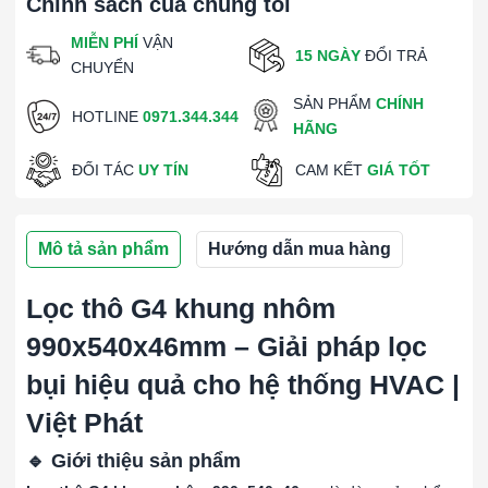
Chính sách của chúng tôi
MIỄN PHÍ
VẬN
15 NGÀY
ĐỔI TRẢ
CHUYỂN
SẢN PHẨM
CHÍNH
HOTLINE
0971.344.344
HÃNG
ĐỐI TÁC
UY TÍN
CAM KẾT
GIÁ TỐT
Mô tả sản phẩm
Hướng dẫn mua hàng
Lọc thô G4 khung nhôm
990x540x46mm – Giải pháp lọc
bụi hiệu quả cho hệ thống HVAC |
Việt Phát
🔹 Giới thiệu sản phẩm