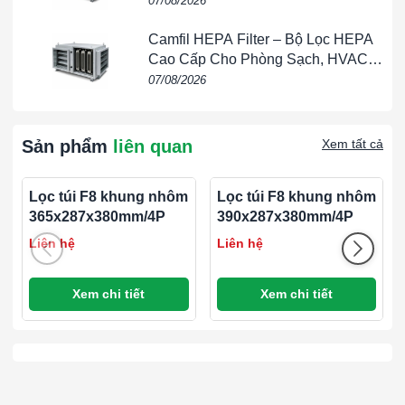
07/08/2026
Roll-O-Mat Gold với lớp lưới dệt là lựa chọn ưu tiên cho
Camfil HEPA Filter – Bộ Lọc HEPA
các dòng
AAF Flanders Roll-O-Matic
cũng như hầu hết
Cao Cấp Cho Phòng Sạch, HVAC,
các bộ lọc cuộn tự động cạnh tranh khác.
FFU & Nhà Máy
07/08/2026
####
Hiệu suất lọc bụi (Arrestance)
: 70 – 85%
Sản phẩm
liên quan
Xem tất cả
Độ sâu bộ lọc (Filter Depth)
: 50 mm
Loại phương tiện lọc (Media Type)
: Sợi thủy tinh
(Fiberglass)
Lọc túi F8 khung nhôm
Lọc túi F8 khung nhôm
Nhiệt độ hoạt động tối đa (Maximum Operating
365x287x380mm/4P
390x287x380mm/4P
Temperature)
: 170˚C
Liên hệ
Liên hệ
Catalogue sản phẩm
Xem chi tiết
Xem chi tiết
####