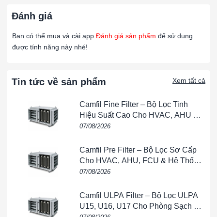
vuông
, nhiều hơn so với các loại phương tiện lọc
khác.
Đánh giá
Hàm lượng sợi cao cung cấp diện tích bề mặt lớn hơn
để giữ bụi, tăng khả năng lọc và dung lượng giữ bụi.
Bạn có thể mua và cài app
Đánh giá sản phẩm
để sử dụng
được tính năng này nhé!
Cấu trúc mật độ tiến tiến
:
Các sợi thủy tinh liên kết nhựa ở mặt không khí vào
Tin tức về sản phẩm
Xem tất cả
được đan xen theo mô hình mở, sau đó dần chặt hơn
để ngăn tải bề mặt.
Camfil Fine Filter – Bộ Lọc Tinh
Lưới dệt bổ sung được áp dụng ở mặt thoát khí của
Hiệu Suất Cao Cho HVAC, AHU &
phương tiện lọc để tăng độ hỗ trợ.
Phòng Sạch
07/08/2026
Chất kết dính Viscosine độc quyền
:
Camfil Pre Filter – Bộ Lọc Sơ Cấp
Sợi thủy tinh của Roll-O-Mat Gold được phủ một lớp
Cho HVAC, AHU, FCU & Hệ Thống
gel Viscosine dày.
Thông Gió
07/08/2026
Viscosine là chất kết dính không độc hại, không cháy,
giúp ngăn các hạt bụi bị bung ra và thoát xuống dòng
Camfil ULPA Filter – Bộ Lọc ULPA
khí.
U15, U16, U17 Cho Phòng Sạch &
Tương thích đa dạng
Bán Dẫn