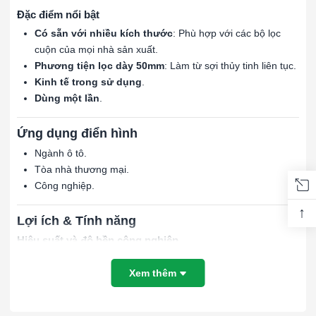
Đặc điểm nổi bật
Có sẵn với nhiều kích thước
: Phù hợp với các bộ lọc
cuộn của mọi nhà sản xuất.
Phương tiện lọc dày 50mm
: Làm từ sợi thủy tinh liên tục.
Kinh tế trong sử dụng
.
Dùng một lần
.
Ứng dụng điển hình
Ngành ô tô.
Tòa nhà thương mại.
Công nghiệp.
↑
Lợi ích & Tính năng
Hiệu suất và độ bền công nghiệp
Phương tiện lọc chất lượng cao
:
Xem thêm
Roll-O-Mat Gold được làm từ sợi thủy tinh cao cấp,
chứa hơn
8,5 dặm sợi thủy tinh trên mỗi foot