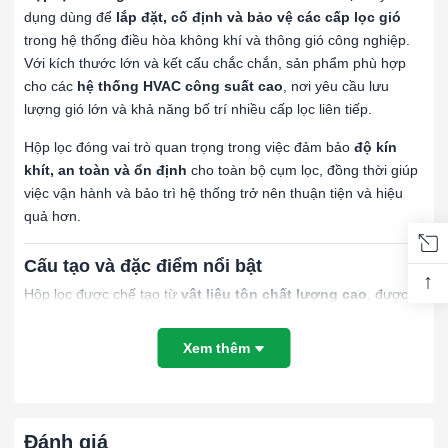
dụng dùng để
lắp đặt, cố định và bảo vệ các cấp lọc gió
trong hệ thống điều hòa không khí và thông gió công nghiệp.
Với kích thước lớn và kết cấu chắc chắn, sản phẩm phù hợp
cho các
hệ thống HVAC công suất cao
, nơi yêu cầu lưu
lượng gió lớn và khả năng bố trí nhiều cấp lọc liên tiếp.
Hộp lọc đóng vai trò quan trọng trong việc đảm bảo
độ kín
khít, an toàn và ổn định
cho toàn bộ cụm lọc, đồng thời giúp
việc vận hành và bảo trì hệ thống trở nên thuận tiện và hiệu
quả hơn.
Cấu tạo và đặc điểm nổi bật
↑
Hộp lọc được chế tạo từ
vật liệu tôn chất lượng cao
, được
gia công cứng vững nhằm đảm bảo khả năng chịu lực tốt trong
quá trình lắp đặt và vận hành. Kết cấu khung hộp được thiết kế
Xem thêm
chắc chắn, giúp giữ chặt các tấm lọc, hạn chế rung lắc và biến
dạng khi hệ thống hoạt động với lưu lượng gió lớn.
Thiết kế hộp cho phép
bố trí nhiều cấp lọc
như lọc thô, lọc
Đánh giá
tinh và lọc hiệu suất cao, đáp ứng linh hoạt các yêu cầu xử lý