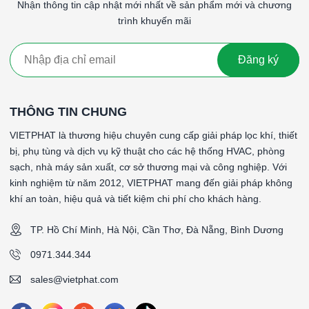
Nhận thông tin cập nhật mới nhất về sản phẩm mới và chương
📞 Liên hệ báo giá & tư vấn
trình khuyến mãi
Để được
báo giá hộp lọc khung tôn 1000×1540×1255mm
,
tư vấn cấu hình lọc phù hợp hoặc đặt hàng theo yêu cầu kỹ
Đăng ký
thuật, vui lòng liên hệ:
📞
Hotline/Zalo:
0971 344 344
📧
Email:
sales@vietphat.com
THÔNG TIN CHUNG
🌐
Website:
www.vietphat.com
VIETPHAT là thương hiệu chuyên cung cấp giải pháp lọc khí, thiết
👉
Công ty Cổ phần Kỹ Thuật Việt Phát
– Đơn vị cung cấp
bị, phụ tùng và dịch vụ kỹ thuật cho các hệ thống HVAC, phòng
hộp lọc, lọc thô, lọc tinh, HEPA và giải pháp HVAC công
sạch, nhà máy sản xuất, cơ sở thương mại và công nghiệp. Với
nghiệp
uy tín tại Việt Nam.
kinh nghiệm từ năm 2012, VIETPHAT mang đến giải pháp không
khí an toàn, hiệu quả và tiết kiệm chi phí cho khách hàng.
####
*Model: Hộp lọc gió tươi - không quạt
TP. Hồ Chí Minh, Hà Nội, Cần Thơ, Đà Nẵng, Bình Dương
*Kiểu Kết nối: 2 đầu TDC
0971.344.344
*Vật liệu khung: Khung tole mạ kẽm 1.5mm
*Kích thước đầu gió vào: Ống Vuông 800x800
sales@vietphat.com
*Hướng Thay lọc: Thay lọc bên hông
*Kích thước đầu gió ra: Ống Vuông 800x800