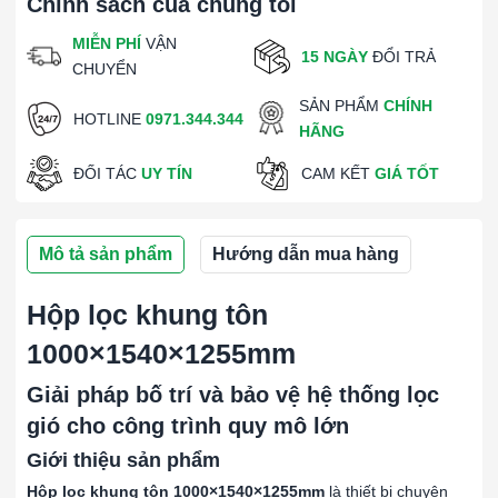
Chính sách của chúng tôi
MIỄN PHÍ
VẬN
15 NGÀY
ĐỔI TRẢ
CHUYỂN
SẢN PHẨM
CHÍNH
HOTLINE
0971.344.344
HÃNG
ĐỐI TÁC
UY TÍN
CAM KẾT
GIÁ TỐT
Mô tả sản phẩm
Hướng dẫn mua hàng
Hộp lọc khung tôn
1000×1540×1255mm
Giải pháp bố trí và bảo vệ hệ thống lọc
gió cho công trình quy mô lớn
Giới thiệu sản phẩm
Hộp lọc khung tôn 1000×1540×1255mm
là thiết bị chuyên