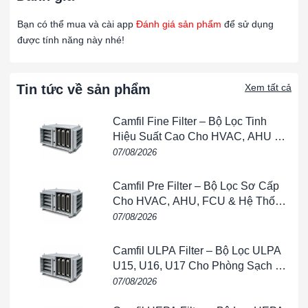
không khí khác nhau. Các vị trí lắp lọc được tính toán hợp lý
Bạn có thể mua và cài app
Đánh giá sản phẩm
để sử dụng
nhằm đảm bảo luồng gió đi qua đều, hạn chế rò rỉ khí chưa
được tính năng này nhé!
qua lọc.
Kích thước lớn cùng chiều sâu 1255mm giúp hộp lọc
tối ưu
Tin tức về sản phẩm
Xem tất cả
diện tích lắp đặt
, phù hợp cho các hệ thống trung tâm hoặc
khu vực kỹ thuật riêng biệt.
Camfil Fine Filter – Bộ Lọc Tinh
Hiệu Suất Cao Cho HVAC, AHU &
Ứng dụng thực tế
Phòng Sạch
07/08/2026
Hộp lọc khung tôn 1000×1540×1255mm được ứng dụng rộng
rãi trong:
Camfil Pre Filter – Bộ Lọc Sơ Cấp
Hệ thống
HVAC công nghiệp công suất lớn
Cho HVAC, AHU, FCU & Hệ Thống
Thông Gió
07/08/2026
AHU trung tâm
, buồng xử lý không khí
Camfil ULPA Filter – Bộ Lọc ULPA
Nhà máy sản xuất, khu công nghiệp
U15, U16, U17 Cho Phòng Sạch &
Tòa nhà lớn, trung tâm thương mại
Bán Dẫn
07/08/2026
Khu vực kỹ thuật, phòng máy, buồng lọc gió