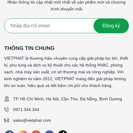
Nhận thông tin cập nhật mới nhất về sản phẩm mới và chương
*Vật liệu khung: Khung nhôm dập
trình khuyến mãi
*Gasket (ron):
*Lưới bảo vệ: Thép sơn tĩnh điện 2 mặt gió
*Nhiệt độ hoạt động tối đa: 70 °C
Đăng ký
*Vận tốc gió bề mặt: 2.5 m/s
*Độ tổn thất áp suất ban đầu: 70Pa
*Độ tổn thất áp suất khuyến nghị thay thế: 250Pa(±15%)
THÔNG TIN CHUNG
*Lưu lượng: 1500CMH
*Kích thước (WxHxD): 400x400x20mm
VIETPHAT là thương hiệu chuyên cung cấp giải pháp lọc khí, thiết
bị, phụ tùng và dịch vụ kỹ thuật cho các hệ thống HVAC, phòng
####Lọc carbon khung nhôm 400x400x20mmLọc carbon
sạch, nhà máy sản xuất, cơ sở thương mại và công nghiệp. Với
khung nhôm 400x400x20mmLọc carbon khung nhôm
kinh nghiệm từ năm 2012, VIETPHAT mang đến giải pháp không
400x400x20mm
khí an toàn, hiệu quả và tiết kiệm chi phí cho khách hàng.
TP. Hồ Chí Minh, Hà Nội, Cần Thơ, Đà Nẵng, Bình Dương
0971.344.344
sales@vietphat.com