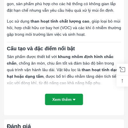
gọn, sản phẩm phù hợp cho các hệ thống có không gian lắp
đặt hạn chế nhưng vẫn yêu cầu hiệu quả xử lý mùi ổn định.
Lọc sử dụng
than hoạt tính chất lượng cao
, giúp loại bỏ mùi
hôi, hợp chất hữu cơ bay hơi (VOC) và các khí ô nhiễm thường
gặp trong môi trường làm việc và sinh hoạt.
Cấu tạo và đặc điểm nổi bật
Sản phẩm được thiết kế với
khung nhôm định hình chắc
chắn
, chống ăn mòn, chịu ẩm tốt và đảm bảo độ bền trong
quá trình vận hành lâu dài. Vật liệu lọc là
than hoạt tính dạng
hạt hoặc dạng tấm
, được bố trí đều nhằm tăng diện tích tiếp
↑
xúc với dòng khí, từ đó nâng cao khả năng hấp phụ.
Độ dày phù hợp giúp lọc duy trì
trở lực thấp
, không gây sụt
Xem thêm
áp lớn cho hệ thống, đồng thời dễ dàng tháo lắp và thay thế
khi bảo trì.
Ứng dụng thực tế
Đánh giá