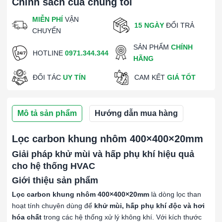
Chính sách của chúng tôi
MIỄN PHÍ
VẬN
15 NGÀY
ĐỔI TRẢ
CHUYỂN
SẢN PHẨM
CHÍNH
HOTLINE
0971.344.344
HÃNG
ĐỐI TÁC
UY TÍN
CAM KẾT
GIÁ TỐT
Mô tả sản phẩm
Hướng dẫn mua hàng
Lọc carbon khung nhôm 400×400×20mm
Giải pháp khử mùi và hấp phụ khí hiệu quả
cho hệ thống HVAC
Giới thiệu sản phẩm
Lọc carbon khung nhôm 400×400×20mm
là dòng lọc than
hoạt tính chuyên dùng để
khử mùi, hấp phụ khí độc và hơi
hóa chất
trong các hệ thống xử lý không khí. Với kích thước