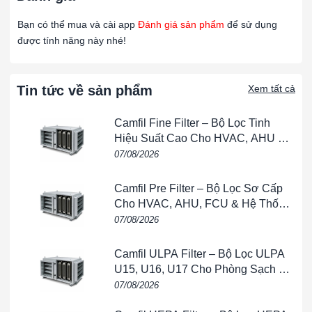
Lọc carbon khung nhôm 400×400×20mm được ứng dụng
trong:
Bạn có thể mua và cài app
Đánh giá sản phẩm
để sử dụng
được tính năng này nhé!
Hệ thống
AHU, HVAC, FCU
Văn phòng, tòa nhà thương mại
Tin tức về sản phẩm
Xem tất cả
Phòng kỹ thuật, phòng máy
Camfil Fine Filter – Bộ Lọc Tinh
Khu vực phát sinh mùi, hơi hóa chất nhẹ
Hiệu Suất Cao Cho HVAC, AHU &
Nhà xưởng quy mô vừa và nhỏ
Phòng Sạch
07/08/2026
Sản phẩm thường được lắp
sau cấp lọc thô và lọc tinh
để
Camfil Pre Filter – Bộ Lọc Sơ Cấp
tăng hiệu quả xử lý mùi và cải thiện chất lượng không khí tổng
Cho HVAC, AHU, FCU & Hệ Thống
thể.
Thông Gió
07/08/2026
Lợi ích khi sử dụng lọc carbon khung nhôm
Camfil ULPA Filter – Bộ Lọc ULPA
Khử mùi hiệu quả, cải thiện môi trường không khí
U15, U16, U17 Cho Phòng Sạch &
Bán Dẫn
07/08/2026
Hấp phụ khí độc và hơi hóa chất