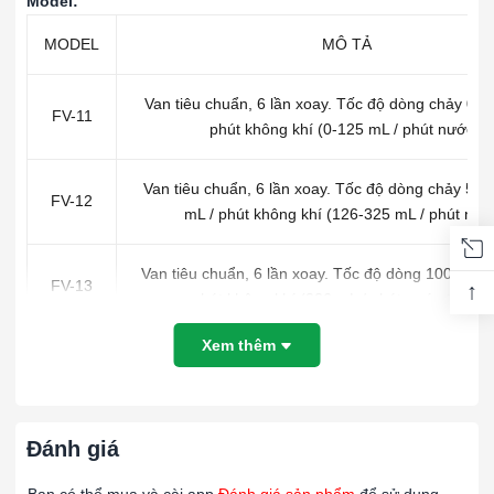
Model:
MODEL
MÔ TẢ
Van tiêu chuẩn, 6 lần xoay. Tốc độ dòng chảy 0-5
FV-11
phút không khí (0-125 mL / phút nước).
Van tiêu chuẩn, 6 lần xoay. Tốc độ dòng chảy 50
FV-12
mL / phút không khí (126-325 mL / phút nướ
Van tiêu chuẩn, 6 lần xoay. Tốc độ dòng 10001 trở
FV-13
↑
phút không khí (326 mL / phút nước trở lên
Xem thêm
THÔNG SỐ KỸ THUẬT:
Cân:
Thang đo phổ biến 65 mm hoặc 150 mm với biểu đồ
tương quan.
Độ chính xác:
Độ chính xác: * Ống dòng tương ứng: +/- 2%
Đánh giá
FS @ 70 độ F (21,1 độ C) và 14,7 psia (tuyệt đối 1 atm); Ống
dòng đọc trực tiếp: +/- 5% FS @ 70 độ F (21,1 độ C) và 14,7