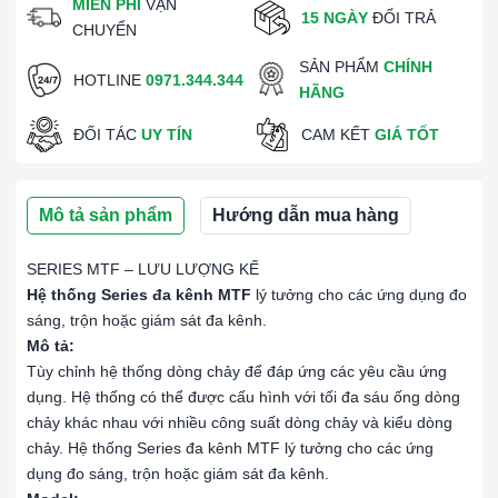
MIỄN PHÍ
VẬN
15 NGÀY
ĐỔI TRẢ
CHUYỂN
SẢN PHẨM
CHÍNH
HOTLINE
0971.344.344
HÃNG
ĐỐI TÁC
UY TÍN
CAM KẾT
GIÁ TỐT
Mô tả sản phẩm
Hướng dẫn mua hàng
SERIES MTF – LƯU LƯỢNG KẾ
Hệ thống Series đa kênh MTF
lý tưởng cho các ứng dụng đo
sáng, trộn hoặc giám sát đa kênh.
Mô tả:
Tùy chỉnh hệ thống dòng chảy để đáp ứng các yêu cầu ứng
dụng. Hệ thống có thể được cấu hình với tối đa sáu ống dòng
chảy khác nhau với nhiều công suất dòng chảy và kiểu dòng
chảy. Hệ thống Series đa kênh MTF lý tưởng cho các ứng
dụng đo sáng, trộn hoặc giám sát đa kênh.