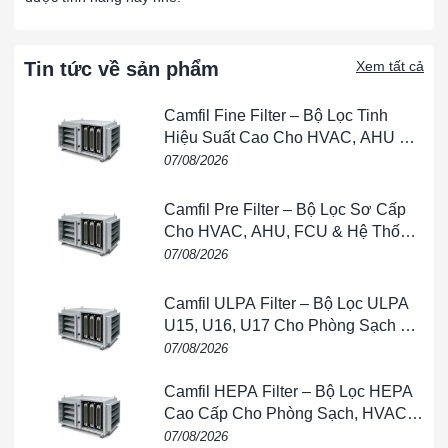
thống làm mát.
Ứng dụng cụ thể:
Tin tức về sản phẩm
Xem tất cả
Nhà máy sản xuất:
Lọc bụi và các tạp chất trong không
khí để bảo vệ môi trường làm việc và thiết bị.
Camfil Fine Filter – Bộ Lọc Tinh
Tòa nhà thương mại:
Dùng trong hệ thống HVAC để cải
Hiệu Suất Cao Cho HVAC, AHU &
thiện chất lượng không khí trong nhà.
Phòng Sạch
07/08/2026
Phòng sạch:
Dùng làm bước thứ hai trong quy trình lọc
để bảo vệ các bộ lọc HEPA và ULPA.
Camfil Pre Filter – Bộ Lọc Sơ Cấp
Từ khóa: Amair 300E 24x24x2", Amair 300E 24x24x2", Amair
Cho HVAC, AHU, FCU & Hệ Thống
300E 24x24x2", Amair 300E 24x24x2", Amair 300E
Thông Gió
07/08/2026
24x24x2", Amair 300E 24x24x2", Amair 300E 24x24x2", Amair
300E 24x24x2"
Camfil ULPA Filter – Bộ Lọc ULPA
U15, U16, U17 Cho Phòng Sạch &
#Tấm lọc không khí dùng trong nhà xưởngTấm lọc không khí
Bán Dẫn
07/08/2026
dùng trong nhà xưởngTấm lọc không khí dùng trong nhà
xưởng
Camfil HEPA Filter – Bộ Lọc HEPA
Cao Cấp Cho Phòng Sạch, HVAC,
####
FFU & Nhà Máy
07/08/2026