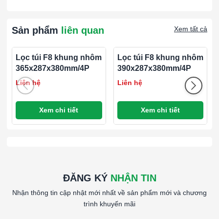
*PANEL & PLEATED FILTER: AmAir
*Media:
*EN779: G4
Sản phẩm
liên quan
Xem tất cả
*ASHRAE 52.2: MERV 7
*ISO 16890: Coarse 70%
Lọc túi F8 khung nhôm
Lọc túi F8 khung nhôm
*Media Type: Non-Woven Cotton Synthetic Blend
365x287x380mm/4P
390x287x380mm/4P
*Frame Material: Moisture Resistant Beverage Board
Liên hệ
Liên hệ
*Antimicrobial Available: No
*Recomm. Final Resistance: 250Pa
*Max. Operating Temperature: 93˚C
Xem chi tiết
Xem chi tiết
*Air Filtration Certificate: UL 900
*Size (WxHxD): 594x594x44mm/58Pa/3,400CMH
####
ĐĂNG KÝ
NHẬN TIN
Nhận thông tin cập nhật mới nhất về sản phẩm mới và chương
trình khuyến mãi