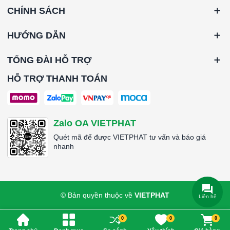
CHÍNH SÁCH
HƯỚNG DẪN
TỔNG ĐÀI HỖ TRỢ
HỖ TRỢ THANH TOÁN
Zalo OA VIETPHAT
Quét mã để được VIETPHAT tư vấn và báo giá
nhanh
© Bản quyền thuộc về
VIETPHAT
Liên hệ
0
0
0