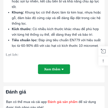
hoặc sợi tự nhiên, kết cấu bền bỉ và khả năng chịu áp lực
tốt.
Khung:
Khung lọc có thể được làm từ kim loại, nhựa hoặc
gỗ, đảm bảo độ cứng cáp và dễ dàng lắp đặt trong các hệ
thống lọc.
Kích thước:
Có nhiều kích thước khác nhau để phù hợp
với từng hệ thống cụ thể, dễ dàng thay thế và bảo trì.
Tiêu chuẩn lọc:
Đáp ứng tiêu chuẩn EN779 với hiệu suất
lọc từ 60-90% đối với các hạt có kích thước 10 micromet.
Lợi ích:
↑
Bảo vệ thiết bị:
Giảm thiểu sự tích tụ của các hạt bụi lớn
Xem thêm
và trung bình trên các thiết bị và bộ lọc tinh, bảo vệ và kéo
dài tuổi thọ của toàn bộ hệ thống lọc.
Tiết kiệm chi phí:
Lọc thô G4 có chi phí hợp lý, dễ dàng
thay thế, giúp giảm chi phí bảo trì và vận hành.
Đánh giá
Tăng hiệu suất hệ thống:
Giữ cho hệ thống thông gió và
HVAC hoạt động hiệu quả bằng cách ngăn chặn các tạp
Bạn có thể mua và cài app
Đánh giá sản phẩm
để sử dụng
chất lớn và trung bình, giảm tải cho các bộ lọc tinh và hệ
được tính năng này nhé!