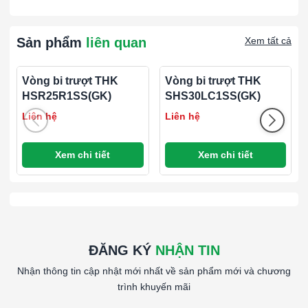
có khả năng tự căn chỉnh.
Thiết Bị Cơ Khí Chính Xác:
Sản phẩm
liên quan
Xem tất cả
Được sử dụng trong các ứng dụng yêu cầu độ chính
xác cao và khả năng chịu tải trọng lớn.
Vòng bi trượt THK
Vòng bi trượt THK
HSR25R1SS(GK)
SHS30LC1SS(GK)
Liên hệ
Liên hệ
Xem chi tiết
Xem chi tiết
ĐĂNG KÝ
NHẬN TIN
Nhận thông tin cập nhật mới nhất về sản phẩm mới và chương
trình khuyến mãi