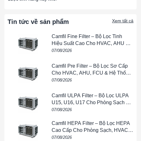
và hiệu suất cao.
Thông số Kỹ Thuật (Tham Khảo):
Đường Kính Trong (d):
130 mm
Tin tức về sản phẩm
Xem tất cả
Đường Kính Ngoài (D):
230 mm
Chiều Rộng (B):
64 mm
Camfil Fine Filter – Bộ Lọc Tinh
Hiệu Suất Cao Cho HVAC, AHU &
Ứng Dụng:
Phòng Sạch
07/08/2026
Ngành Công Nghiệp Nặng:
Sử dụng trong các thiết bị công nghiệp nặng như
Camfil Pre Filter – Bộ Lọc Sơ Cấp
máy nghiền, máy xúc, và thiết bị xây dựng, nơi cần
Cho HVAC, AHU, FCU & Hệ Thống
khả năng chịu tải trọng lớn và tự căn chỉnh.
Thông Gió
07/08/2026
Ngành Công Nghiệp Ô Tô:
Thích hợp cho các ứng dụng trong hộp số và trục
Camfil ULPA Filter – Bộ Lọc ULPA
chính trong xe hơi, đặc biệt trong các hệ thống cần
U15, U16, U17 Cho Phòng Sạch &
chịu tải trọng lớn và yêu cầu độ ổn định cao.
Bán Dẫn
07/08/2026
Ngành Công Nghiệp Máy Móc:
Camfil HEPA Filter – Bộ Lọc HEPA
Phù hợp cho các máy móc công nghiệp, máy gia
Cao Cấp Cho Phòng Sạch, HVAC,
công, và thiết bị cần khả năng chịu tải trọng lớn và
FFU & Nhà Máy
07/08/2026