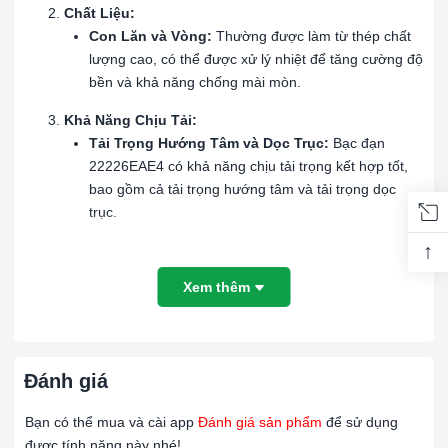
Chất Liệu:
Con Lăn và Vòng:
Thường được làm từ thép chất
lượng cao, có thể được xử lý nhiệt để tăng cường độ
bền và khả năng chống mài mòn.
Khả Năng Chịu Tải:
Tải Trọng Hướng Tâm và Dọc Trục:
Bạc đạn
22226EAE4 có khả năng chịu tải trọng kết hợp tốt,
bao gồm cả tải trọng hướng tâm và tải trọng dọc
trục.
↑
Khả Năng Tự Lựa:
Khả Năng Căn Chỉnh Tự Động:
Thiết kế cho phép
Xem thêm
tự căn chỉnh, giúp giảm sự tiếp xúc không đều và
kéo dài tuổi thọ của vòng bi trong các điều kiện
không hoàn toàn đồng trục.
Đánh giá
Độ Chính Xác:
Độ Chính Xác Cao:
Được chế tạo với độ chính xác
Bạn có thể mua và cài app
Đánh giá sản phẩm
để sử dụng
cao, phù hợp cho các ứng dụng yêu cầu sự ổn định
được tính năng này nhé!