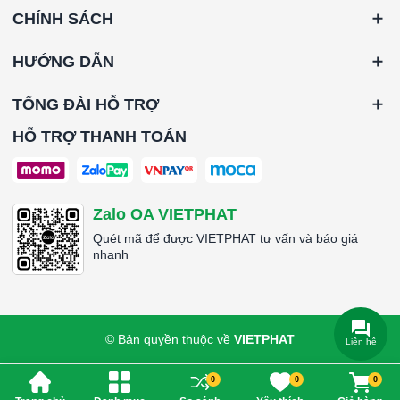
CHÍNH SÁCH
HƯỚNG DẪN
TỔNG ĐÀI HỖ TRỢ
HỖ TRỢ THANH TOÁN
Zalo OA VIETPHAT
Quét mã để được VIETPHAT tư vấn và báo giá
nhanh
© Bản quyền thuộc về
VIETPHAT
Liên hệ
0
0
0