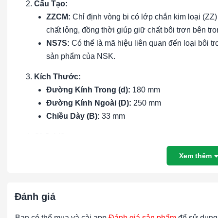
Cấu Tạo:
ZZCM:
Chỉ định vòng bi có lớp chắn kim loại (ZZ)
chất lỏng, đồng thời giúp giữ chất bôi trơn bên tro
NS7S:
Có thể là mã hiệu liên quan đến loại bôi tr
sản phẩm của NSK.
Kích Thước:
Đường Kính Trong (d):
180 mm
Đường Kính Ngoài (D):
250 mm
Chiều Dày (B):
33 mm
Chất Liệu:
Vật Liệu:
Vòng bi thường được làm từ thép hợp k
Xem thêm
năng chịu tải tốt.
Khả Năng Chịu Tải:
Đánh giá
Tải Trọng:
Được thiết kế để chịu tải trọng hướng
điều kiện tải trọng nặng.
Bạn có thể mua và cài app
Đánh giá sản phẩm
để sử dụng 