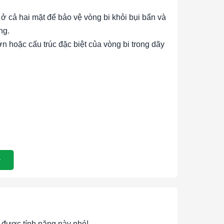
 ở cả hai mặt để bảo vệ vòng bi khỏi bụi bẩn và
ng.
ơn hoặc cấu trúc đặc biệt của vòng bi trong dãy
im chất lượng cao, cung cấp độ bền và khả
 tâm cao và có khả năng hoạt động ổn định trong
được tính năng này nhé!