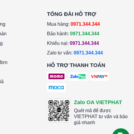
TỔNG ĐÀI HỖ TRỢ
àng
Mua hàng:
0971.344.344
oán
Bảo hành:
0971.344.344
ng
Khiếu nại:
0971.344.344
Zalo tư vấn:
0971.344.344
 đơn
HỖ TRỢ THANH TOÁN
iá
Zalo OA VIETPHAT
Quét mã để được
VIETPHAT tư vấn và báo
giá nhanh