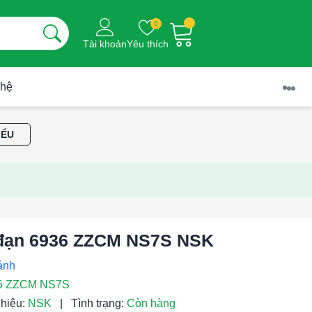
0
Tài khoản
Yêu thích
 hệ
IỂU
đạn 6936 ZZCM NS7S NSK
6 ZZCM NS7S
hiệu:
NSK
|
Tình trạng:
Còn hàng