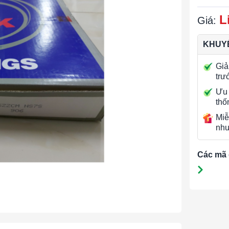
L
Giá:
KHUYẾ
Giả
trư
Ưu 
thố
Miễ
nhu
Các mã 