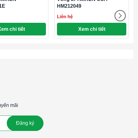
1E
HM212049
Liên hệ
Xem chi tiết
Xem chi tiết
uyến mãi
Đăng ký