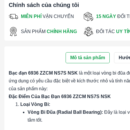
Chính sách của chúng tôi
MIỄN PHÍ
VẬN CHUYỂN
15 NGÀY
ĐỔI 
SẢN PHẨM
CHÍNH HÃNG
ĐỐI TÁC
UY TÍ
Mô tả sản phẩm
Hướn
Bạc đạn 6936 ZZCM NS7S NSK
là một loại vòng bi đũa đ
ứng dụng có yêu cầu đặc biệt về kích thước nhỏ và tính n
của sản phẩm này:
Đặc Điểm Của Bạc Đạn 6936 ZZCM NS7S NSK
Loại Vòng Bi:
Vòng Bi Đũa (Radial Ball Bearing):
Đây là loại 
tâm tốt.