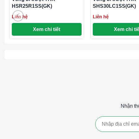
HSR25R1SS(GK)
SHS30LC1SS(GK)
Liên hệ
Liên hệ
Xem chi tiết
Xem chi tiế
Nhận th