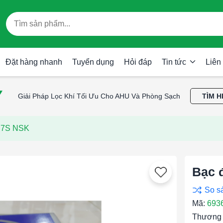
Đặt hàng nhanh
Tuyển dụng
Hỏi đáp
Tin tức
Liên
Giải Pháp Lọc Khí Tối Ưu Cho AHU Và Phòng Sạch
TÌM H
S7S NSK
Bạc 
Mã:
693
Thương 