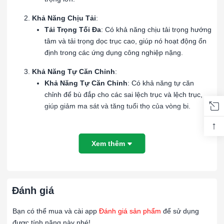
Khả Năng Chịu Tải
:
Tải Trọng Tối Đa
: Có khả năng chịu tải trọng hướng
tâm và tải trọng dọc trục cao, giúp nó hoạt động ổn
định trong các ứng dụng công nghiệp nặng.
Khả Năng Tự Căn Chỉnh
:
Khả Năng Tự Căn Chỉnh
: Có khả năng tự căn
chỉnh để bù đắp cho các sai lệch trục và lệch trục,
giúp giảm ma sát và tăng tuổi thọ của vòng bi.
↑
Vật Liệu
:
Chất Liệu
: Thường được làm từ thép hợp kim chất
Xem thêm
lượng cao để đảm bảo độ bền và khả năng chống
mài mòn.
Hiệu Suất
:
Đánh giá
Độ Ồn Thấp
: Thiết kế giúp vòng bi hoạt động êm ái
và giảm tiếng ồn.
Bạn có thể mua và cài app
Đánh giá sản phẩm
để sử dụng
Khả Năng Chịu Nhiệt
:
được tính năng này nhé!