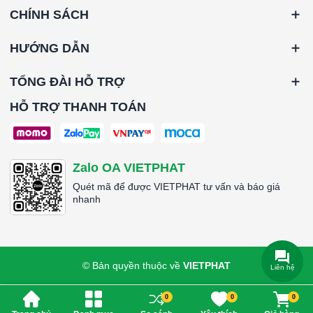
CHÍNH SÁCH
HƯỚNG DẪN
TỔNG ĐÀI HỖ TRỢ
HỖ TRỢ THANH TOÁN
Zalo OA VIETPHAT
Quét mã để được VIETPHAT tư vấn và báo giá
nhanh
© Bản quyền thuộc về
VIETPHAT
Liên hệ
0
0
0