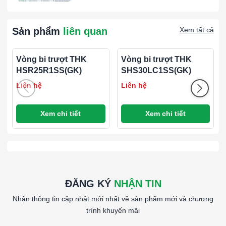
bị năng lượng khác.
Ngành Ô Tô
:
Sản phẩm
liên quan
Xem tất cả
Hệ Thống Truyền Động
: Trong các ứng dụng liên
quan đến truyền động và hệ thống bánh xe.
Vòng bi trượt THK
Vòng bi trượt THK
HSR25R1SS(GK)
SHS30LC1SS(GK)
Đặc Tính Kỹ Thuật
Tải Trọng Hướng Tâm
: Vòng bi có khả năng chịu tải trọng
Liên hệ
Liên hệ
lớn từ hướng tâm.
Khả Năng Tự Căn Chỉnh
: Vòng bi có thiết kế cho phép tự
Xem chi tiết
Xem chi tiết
căn chỉnh để giảm ma sát và tăng hiệu suất.
Từ khóa: Bạc đạn NSK 22322 Bạc đạn NSK 22322 Bạc đạn
NSK 22322 Bạc đạn NSK 22322 Bạc đạn NSK 22322
ĐĂNG KÝ
NHẬN TIN
Nhận thông tin cập nhật mới nhất về sản phẩm mới và chương
trình khuyến mãi