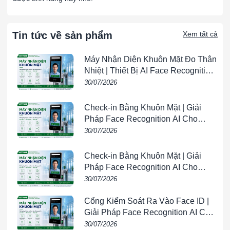
Nhiệt Độ
: Có khả năng hoạt động tốt trong môi
trường nhiệt độ cao hoặc thay đổi nhiệt độ.
Tin tức về sản phẩm
Xem tất cả
Thông Số Kỹ Thuật
Đường Kính Trong (d)
: 110 mm
Máy Nhận Diện Khuôn Mặt Đo Thân
Đường Kính Ngoài (D)
: 240 mm
Nhiệt | Thiết Bị AI Face Recognition
Chiều Rộng (B)
: 50 mm
& Temperature Screening |
30/07/2026
VIETPHAT
Ứng Dụng
Ngành Công Nghiệp Nặng
:
Check-in Bằng Khuôn Mặt | Giải
Máy Móc Xây Dựng
: Như máy xúc, máy ủi và các
Pháp Face Recognition AI Cho
thiết bị xây dựng khác.
Doanh Nghiệp | VIETPHAT
30/07/2026
Thiết Bị Công Nghiệp Nặng
: Trong các máy móc
công nghiệp như máy nghiền, máy cán.
Check-in Bằng Khuôn Mặt | Giải
Pháp Face Recognition AI Cho
Ngành Khai Thác Mỏ
:
Doanh Nghiệp | VIETPHAT
30/07/2026
Thiết Bị Khai Thác
: Như băng tải và các thiết bị
khai thác khác.
Cổng Kiểm Soát Ra Vào Face ID |
Giải Pháp Face Recognition AI Cho
Ngành Năng Lượng
:
Doanh Nghiệp | VIETPHAT
30/07/2026
Tuabin Gió
: Trong các hệ thống tuabin gió và thiết