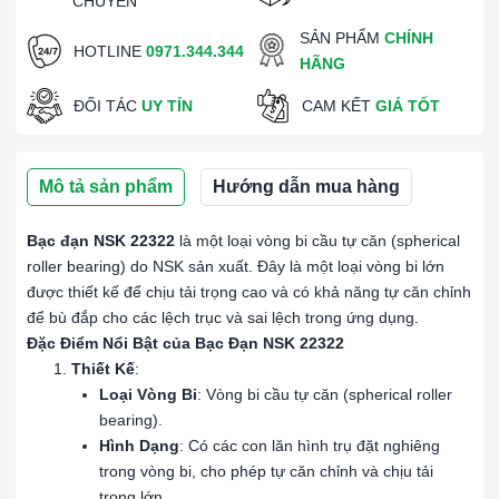
CHUYỂN
SẢN PHẨM
CHÍNH
HOTLINE
0971.344.344
HÃNG
ĐỐI TÁC
UY TÍN
CAM KẾT
GIÁ TỐT
Mô tả sản phẩm
Hướng dẫn mua hàng
Bạc đạn NSK 22322
là một loại vòng bi cầu tự căn (spherical
roller bearing) do NSK sản xuất. Đây là một loại vòng bi lớn
được thiết kế để chịu tải trọng cao và có khả năng tự căn chỉnh
để bù đắp cho các lệch trục và sai lệch trong ứng dụng.
Đặc Điểm Nổi Bật của Bạc Đạn NSK 22322
Thiết Kế
:
Loại Vòng Bi
: Vòng bi cầu tự căn (spherical roller
bearing).
Hình Dạng
: Có các con lăn hình trụ đặt nghiêng
trong vòng bi, cho phép tự căn chỉnh và chịu tải
trọng lớn.