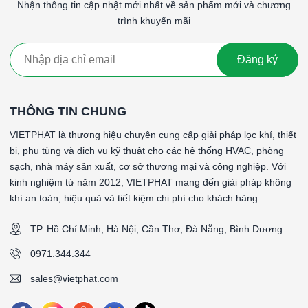
Nhận thông tin cập nhật mới nhất về sản phẩm mới và chương
trình khuyến mãi
Website:
www.vietphat.com
👉
VIETPHAT – Không khí sạch cho sản xuất an toàn và
Đăng ký
môi trường bền vững.
####
THÔNG TIN CHUNG
*Tên sản phẩm: FinePak - Lọc tinh dạng túi
*Cấp độ lọc: F8 (90-95%)
VIETPHAT là thương hiệu chuyên cung cấp giải pháp lọc khí, thiết
*Vật liệu lọc: Sợi tổng hợp
bị, phụ tùng và dịch vụ kỹ thuật cho các hệ thống HVAC, phòng
*Vật liệu khung: Khung tole mạ kẽm
sạch, nhà máy sản xuất, cơ sở thương mại và công nghiệp. Với
*Gasket (ron): Không
kinh nghiệm từ năm 2012, VIETPHAT mang đến giải pháp không
*Số túi: 4 túi
khí an toàn, hiệu quả và tiết kiệm chi phí cho khách hàng.
*Nhiệt độ hoạt động tối đa: 70 °C
*Vận tốc gió bề mặt: 2.5 m/s
TP. Hồ Chí Minh, Hà Nội, Cần Thơ, Đà Nẵng, Bình Dương
*Độ tổn thất áp suất ban đầu: 88Pa (±15%)
0971.344.344
*Độ tổn thất áp suất khuyến nghị thay thế: 450Pa
*Lưu lượng (CMH): 1600CMH
sales@vietphat.com
*Kích thước (WxHxD)mm: 287x592x660mm