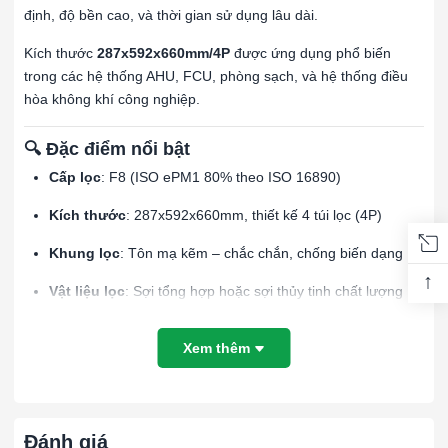
định, độ bền cao, và thời gian sử dụng lâu dài.
Kích thước
287x592x660mm/4P
được ứng dụng phổ biến
trong các hệ thống AHU, FCU, phòng sạch, và hệ thống điều
hòa không khí công nghiệp.
🔍 Đặc điểm nổi bật
Cấp lọc
: F8 (ISO ePM1 80% theo ISO 16890)
Kích thước
: 287x592x660mm, thiết kế 4 túi lọc (4P)
Khung lọc
: Tôn mạ kẽm – chắc chắn, chống biến dạng
↑
Vật liệu lọc
: Sợi tổng hợp hoặc sợi thủy tinh chất lượng
cao
Xem thêm
Hiệu suất lọc
: Giữ lại bụi mịn, phấn hoa, bào tử nấm, sợi
nhỏ trong không khí
Thiết kế
: Dạng túi xếp gọn, diện tích bề mặt lọc lớn, giảm
tổn thất áp suất
Đánh giá