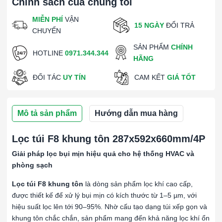
Chính sách của chúng tôi
MIỄN PHÍ
VẬN
15 NGÀY
ĐỔI TRẢ
CHUYỂN
SẢN PHẨM
CHÍNH
HOTLINE
0971.344.344
HÃNG
ĐỐI TÁC
UY TÍN
CAM KẾT
GIÁ TỐT
Mô tả sản phẩm
Hướng dẫn mua hàng
Lọc túi F8 khung tôn 287x592x660mm/4P
Giải pháp lọc bụi mịn hiệu quả cho hệ thống HVAC và
phòng sạch
Lọc túi F8 khung tôn
là dòng sản phẩm lọc khí cao cấp,
được thiết kế để xử lý bụi mịn có kích thước từ 1–5 µm, với
hiệu suất lọc lên tới 90–95%. Nhờ cấu tạo dạng túi xếp gọn và
khung tôn chắc chắn, sản phẩm mang đến khả năng lọc khí ổn