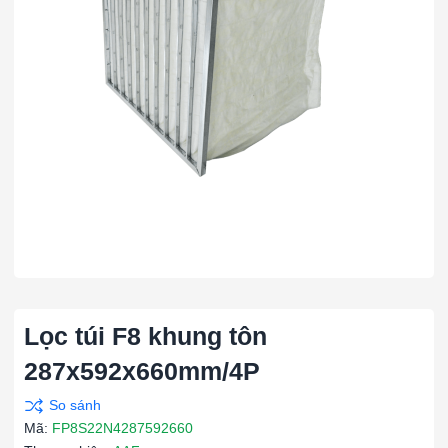
Lọc túi F8 khung tôn
287x592x660mm/4P
Mã:
FP8S22N4287592660