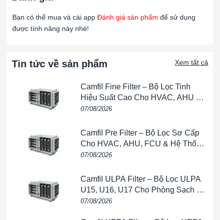
Bạn có thể mua và cài app
Đánh giá sản phẩm
để sử dụng
🏭 Ứng dụng
được tính năng này nhé!
Phòng sạch
: bán dẫn, dược phẩm, y tế, thí nghiệm
Nhà máy công nghiệp
: thực phẩm, điện tử, dệt may, sơn
Tin tức về sản phẩm
phủ
Xem tất cả
Hệ thống HVAC
: AHU, FCU, hệ thống điều hòa trung tâm
Camfil Fine Filter – Bộ Lọc Tinh
Hiệu Suất Cao Cho HVAC, AHU &
Tòa nhà thương mại – bệnh viện – trung tâm dữ liệu
Phòng Sạch
07/08/2026
🌟 Lợi ích khi sử dụng
Camfil Pre Filter – Bộ Lọc Sơ Cấp
✅ Đảm bảo không khí sạch, giảm nguy cơ ô nhiễm bụi mịn
Cho HVAC, AHU, FCU & Hệ Thống
Thông Gió
07/08/2026
✅ Giúp kéo dài tuổi thọ cho lọc HEPA phía sau
✅ Khung tôn bền chắc, phù hợp môi trường vận hành liên
Camfil ULPA Filter – Bộ Lọc ULPA
tục
U15, U16, U17 Cho Phòng Sạch &
Bán Dẫn
07/08/2026
✅ Dễ dàng thay thế và bảo trì