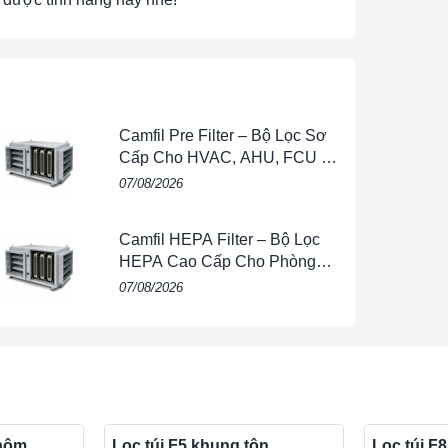
 HEPA
, giúp nâng cao hiệu quả toàn bộ hệ
Camfil Pre Filter – Bộ Lọc Sơ
Cấp Cho HVAC, AHU, FCU &
Hệ Thống Thông Gió
07/08/2026
Camfil HEPA Filter – Bộ Lọc
hí
HEPA Cao Cấp Cho Phòng
Sạch, HVAC, FFU & Nhà Máy
07/08/2026
nhôm
Lọc túi F5 khung tôn
Lọc túi F