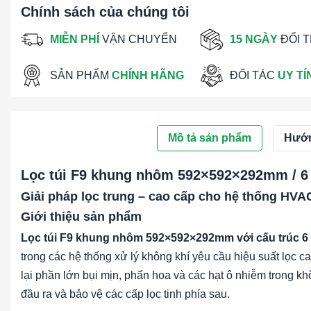
Chính sách của chúng tôi
MIỄN PHÍ
VẬN CHUYỂN
15 NGÀY
ĐỔI 
SẢN PHẨM
CHÍNH HÃNG
ĐỐI TÁC
UY TÍ
Mô tả sản phẩm
Hướn
Lọc túi F9 khung nhôm 592×592×292mm / 6 
Giải pháp lọc trung – cao cấp cho hệ thống HVA
Giới thiệu sản phẩm
Lọc túi F9 khung nhôm 592×592×292mm với cấu trúc 6 
trong các hệ thống xử lý không khí yêu cầu hiệu suất lọc 
lại phần lớn bụi mịn, phấn hoa và các hạt ô nhiễm trong k
đầu ra và bảo vệ các cấp lọc tinh phía sau.