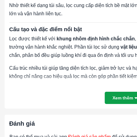
Nhờ thiết kế dạng túi sâu, lọc cung cấp diện tích bề mặt l
lớn và vận hành liên tục.
Cấu tạo và đặc điểm nổi bật
Lọc được thiết kế với
khung nhôm định hình chắc chắn
trường vận hành khắc nghiệt. Phần túi lọc sử dụng
vật liệ
chắn, phân bố đều giúp luồng khí đi qua ổn định và tối ưu h
Cấu trúc nhiều túi giúp tăng diện tích lọc, giảm trở lực và 
không chỉ nâng cao hiệu quả lọc mà còn góp phần tiết kiệ
Ứng dụng thực tế
Xem thêm
Lọc túi F9 khung nhôm 592×592×292mm / 6 túi được sử dụn
Hệ thống
AHU, HVAC
trung và cao cấp
Đánh giá
Nhà xưởng sản xuất, khu công nghiệp
Bạn có thể mua và cài app
Đánh giá sản phẩm
để sử dụng 