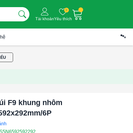
0
Tài khoản
Yêu thích
 hệ
IỂU
túi F9 khung nhôm
592x292mm/6P
S5N6592592292