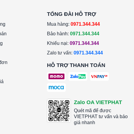
TỔNG ĐÀI HỖ TRỢ
àng
Mua hàng:
0971.344.344
oán
Bảo hành:
0971.344.344
ng
Khiếu nại:
0971.344.344
Zalo tư vấn:
0971.344.344
 đơn
HỖ TRỢ THANH TOÁN
iá
Zalo OA VIETPHAT
Quét mã để được
VIETPHAT tư vấn và báo
giá nhanh