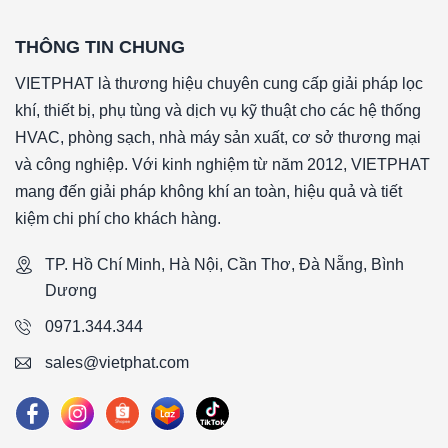
*Lưu lượng (CMH): 3400CMH
*Kích thước (WxHxD)mm: 592x592x292mm
THÔNG TIN CHUNG
####Lọc túi F9 khung nhôm 592x592x292mm/6PLọc túi F
VIETPHAT là thương hiệu chuyên cung cấp giải pháp lọc
khung nhôm 592x592x292mm/6P
khí, thiết bị, phụ tùng và dịch vụ kỹ thuật cho các hệ thống
HVAC, phòng sạch, nhà máy sản xuất, cơ sở thương mại
và công nghiệp. Với kinh nghiệm từ năm 2012, VIETPHAT
mang đến giải pháp không khí an toàn, hiệu quả và tiết
kiệm chi phí cho khách hàng.
TP. Hồ Chí Minh, Hà Nội, Cần Thơ, Đà Nẵng, Bình
Dương
0971.344.344
sales@vietphat.com