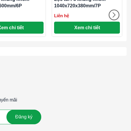
600mm/6P
1040x720x380mm/7P
Liên hệ
Xem chi tiết
Xem chi tiết
uyến mãi
Đăng ký