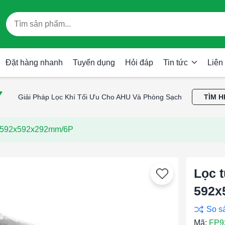
Đặt hàng nhanh
Tuyển dụng
Hỏi đáp
Tin tức
Liên
Giải Pháp Lọc Khí Tối Ưu Cho AHU Và Phòng Sạch
TÌM H
m 592x592x292mm/6P
Lọc 
592x
Mã:
FP9