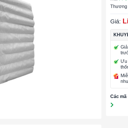
Thương 
L
Giá:
KHUYẾ
Giả
trư
Ưu 
thố
Miễ
nhu
Các mã 