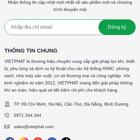
ESP100E0 1187x560x833mm MAM-ESP100E0
Nhận thông tin cập nhật mới nhất về sản phẩm mới và chương
1187x560x833mm
trình khuyến mãi
####
Đăng ký
*Model: MAM-ESP100E0
*Input Power: 220V/50Hz
*Airflow (m3/h): 7200-12000
THÔNG TIN CHUNG
*Efficiency: >90%
*Resistance* (Pa): 23
VIETPHAT là thương hiệu chuyên cung cấp giải pháp lọc khí, thiết
*Dimension (LxWxH mm): 1187x560x833
bị, phụ tùng và dịch vụ kỹ thuật cho các hệ thống HVAC, phòng
*Flange mouth dimension (AxB mm): 941x614
sạch, nhà máy sản xuất, cơ sở thương mại và công nghiệp. Với
*Rated Power (w): 112
kinh nghiệm từ năm 2012, VIETPHAT mang đến giải pháp không
*Electrical Cell (Pc): 1
khí an toàn, hiệu quả và tiết kiệm chi phí cho khách hàng.
*Power pack quantity: 1
*Unit Weight (kg): 95
TP. Hồ Chí Minh, Hà Nội, Cần Thơ, Đà Nẵng, Bình Dương
0971.344.344
####
sales@vietphat.com