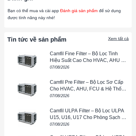
liên tục trong thời gian dài.
Bạn có thể mua và cài app
Đánh giá sản phẩm
để sử dụng
Bảo trì dễ dàng:
Các tấm thu bụi có thể được làm sạch dễ
được tính năng này nhé!
dàng và không cần phải thay thế thường xuyên.
Nhược điểm:
Tin tức về sản phẩm
Xem tất cả
Chi phí đầu tư ban đầu cao:
Máy lọc tĩnh điện có chi phí
lắp đặt ban đầu khá cao so với các phương pháp lọc bụi
Camfil Fine Filter – Bộ Lọc Tinh
khác.
Hiệu Suất Cao Cho HVAC, AHU &
Yêu cầu kỹ thuật cao:
Cần có kiến thức kỹ thuật để vận
Phòng Sạch
07/08/2026
hành và bảo trì thiết bị hiệu quả.
Không hiệu quả với các hạt không dẫn điện:
Máy lọc
Camfil Pre Filter – Bộ Lọc Sơ Cấp
tĩnh điện không hiệu quả đối với các hạt không dẫn điện
Cho HVAC, AHU, FCU & Hệ Thống
hoặc có kích thước rất nhỏ.
Thông Gió
07/08/2026
Ứng dụng Máy lọc không khí dùng trong nhà
xưởng:
Camfil ULPA Filter – Bộ Lọc ULPA
Nhà máy công nghiệp:
Sử dụng để kiểm soát ô nhiễm
U15, U16, U17 Cho Phòng Sạch &
Bán Dẫn
không khí trong các nhà máy xi măng, thép, giấy, và các
07/08/2026
ngành công nghiệp khác.