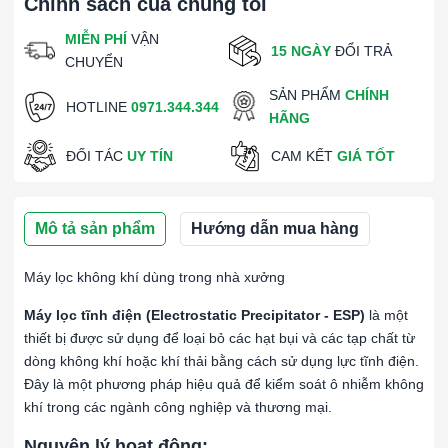
Chính sách của chúng tôi
MIỄN PHÍ
VẬN
15 NGÀY
ĐỔI TRẢ
CHUYỂN
SẢN PHẨM
CHÍNH
HOTLINE
0971.344.344
HÃNG
ĐỐI TÁC
UY TÍN
CAM KẾT
GIÁ TỐT
Mô tả sản phẩm
Hướng dẫn mua hàng
Máy lọc không khí dùng trong nhà xưởng
Máy lọc tĩnh điện (Electrostatic Precipitator - ESP)
là một
thiết bị được sử dụng để loại bỏ các hạt bụi và các tạp chất từ
dòng không khí hoặc khí thải bằng cách sử dụng lực tĩnh điện.
Đây là một phương pháp hiệu quả để kiểm soát ô nhiễm không
khí trong các ngành công nghiệp và thương mại.
Nguyên lý hoạt động: