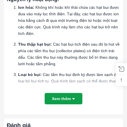
Ion hóa:
Không khí hoặc khí thải chứa các hạt bụi được
đưa vào máy lọc tĩnh điện. Tại đây, các hạt bụi được ion
hóa bằng cách đi qua một trường điện từ hoặc một loạt
các điện cực. Quá trình này làm cho các hạt bụi trở nên
tích điện.
Thu thập hạt bụi:
Các hạt bụi tích điện sau đó bị hút về
phía các tấm thu bụi (collector plates) có điện tích trái
dấu. Các tấm thu bụi này thường được bố trí theo dạng
lưới hoặc tấm phẳng.
Loại bỏ bụi:
Các tấm thu bụi định kỳ được làm sạch để
↑
loại bỏ bụi tích tụ. Quá trình làm sạch có thể được thực
hiện bằng cách rung hoặc dùng hệ thống rửa nước.
Ưu điểm Máy lọc không khí dùng trong nhà
Xem thêm
xưởng:
Hiệu suất cao:
Máy lọc tĩnh điện có thể loại bỏ tới 99%
các hạt bụi và tạp chất từ dòng khí.
Đánh giá
Độ bền:
Thiết bị này có độ bền cao và có thể hoạt động