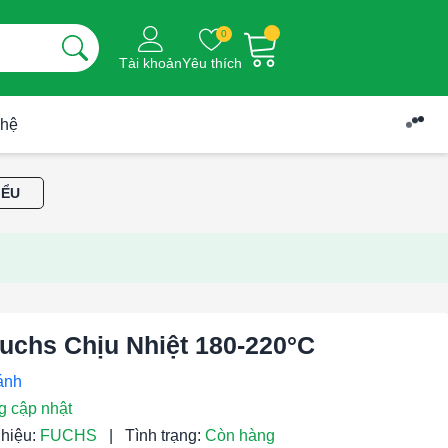
0
Tài khoản
Yêu thích
 hệ
IỂU
uchs Chịu Nhiệt 180-220°C
g cập nhật
hiệu:
FUCHS
|
Tình trạng:
Còn hàng