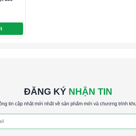
ổn định trong các điều kiện nhiệt độ cao.
n mòn và oxy hóa.
ơn hiệu quả và kéo dài tuổi thọ của các bộ phận
t
chs Chịu Nhiệt 180-220°C I
AT.COM,Mỡ Fuchs Chịu Nhiệt 180-220°C I
TPHAT.COM
ĐĂNG KÝ
NHẬN TIN
ông tin cập nhật mới nhất về sản phẩm mới và chương trình kh