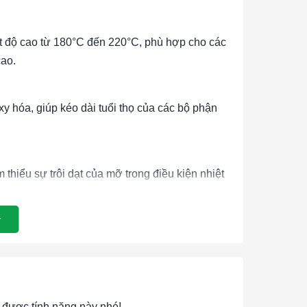
ệt độ cao từ 180°C đến 220°C, phù hợp cho các
cao.
y hóa, giúp kéo dài tuổi thọ của các bộ phận
thiểu sự trôi dạt của mỡ trong điều kiện nhiệt
năng chịu tải trọng ngay cả khi nhiệt độ cao.
ủa các thiết bị và kéo dài tuổi thọ của các bộ
được tính năng này nhé!