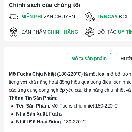
Chính sách của chúng tôi
MIỄN PHÍ
VẬN CHUYỂN
15 NGÀY
ĐỔI 
SẢN PHẨM
CHÍNH HÃNG
ĐỐI TÁC
UY TÍ
Mô tả sản phẩm
Hướn
Mỡ Fuchs Chịu Nhiệt (180-220°C)
là một loại mỡ bôi trơ
tiếng với khả năng hoạt động hiệu quả trong điều kiện nh
các ứng dụng công nghiệp yêu cầu khả năng chịu nhiệt và du
Thông Tin Sản Phẩm:
Tên Sản Phẩm
: Mỡ Fuchs chịu nhiệt 180-220°C
Nhà Sản Xuất
: Fuchs
Nhiệt Độ Hoạt Động
: 180-220°C