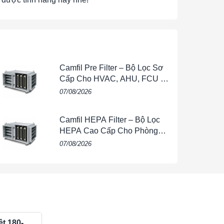
g, lò đốt, và các thiết bị công nghiệp hoạt động
Camfil Pre Filter – Bộ Lọc Sơ
Cấp Cho HVAC, AHU, FCU &
Hệ Thống Thông Gió
07/08/2026
áy móc công nghiệp như máy ép, máy xúc, nơi
 cao.
Camfil HEPA Filter – Bộ Lọc
HEPA Cao Cấp Cho Phòng
Sạch, HVAC, FFU & Nhà Máy
bị trong ngành dệt may, nơi hoạt động ở nhiệt độ
07/08/2026
các hệ thống động cơ và hộp số của xe tải, xe
t 180-