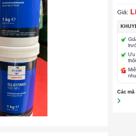
L
Giá:
KHUYẾ
Giả
trư
Ưu 
thố
Miễ
nhu
Các mã 