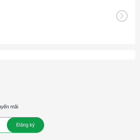
uyến mãi
Đăng ký