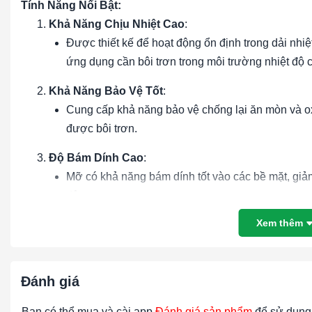
Tính Năng Nổi Bật:
Khả Năng Chịu Nhiệt Cao
:
Được thiết kế để hoạt động ổn định trong dải nhi
ứng dụng cần bôi trơn trong môi trường nhiệt độ 
Khả Năng Bảo Vệ Tốt
:
Cung cấp khả năng bảo vệ chống lại ăn mòn và ox
được bôi trơn.
Độ Bám Dính Cao
:
Mỡ có khả năng bám dính tốt vào các bề mặt, giảm 
độ cao.
Xem thêm
Khả Năng Chịu Tải Trọng Tốt
:
Được thiết kế để duy trì hiệu suất bôi trơn và khả 
Khả Năng Chống Mài Mòn
:
Đánh giá
Giúp giảm mài mòn và ma sát, nâng cao hiệu suất c
phận máy móc.
Bạn có thể mua và cài app
Đánh giá sản phẩm
để sử dụng 