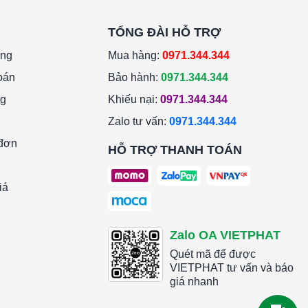
TỔNG ĐÀI HỖ TRỢ
àng
Mua hàng:
0971.344.344
oán
Bảo hành:
0971.344.344
ng
Khiếu nại:
0971.344.344
Zalo tư vấn:
0971.344.344
 đơn
HỖ TRỢ THANH TOÁN
iá
Zalo OA VIETPHAT
Quét mã để được
VIETPHAT tư vấn và báo
giá nhanh