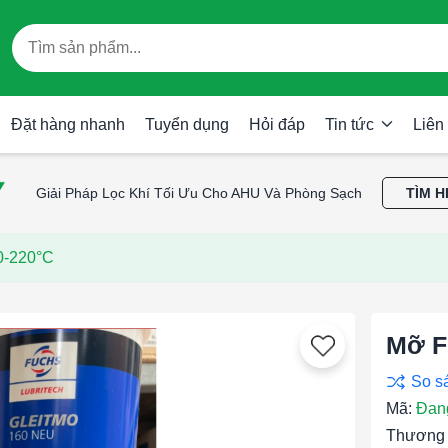
Đặt hàng nhanh
Tuyển dụng
Hỏi đáp
Tin tức
Liên
Giải Pháp Lọc Khí Tối Ưu Cho AHU Và Phòng Sạch
TÌM H
0-220°C
Mỡ F
Mã:
Đan
Thương 