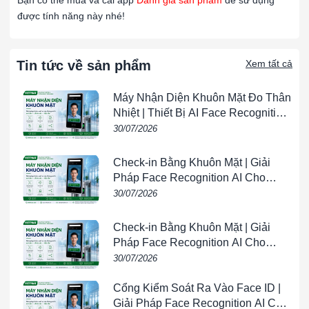
Bạn có thể mua và cài app
Đánh giá sản phẩm
để sử dụng
Chỉ thị EU 2011/65 / EU (RoHS II).
được tính năng này nhé!
#SERIES RM – LƯU LƯỢNG KẾ
Tin tức về sản phẩm
Xem tất cả
Máy Nhận Diện Khuôn Mặt Đo Thân
Nhiệt | Thiết Bị AI Face Recognition
& Temperature Screening |
30/07/2026
VIETPHAT
Check-in Bằng Khuôn Mặt | Giải
Pháp Face Recognition AI Cho
Doanh Nghiệp | VIETPHAT
30/07/2026
Check-in Bằng Khuôn Mặt | Giải
Pháp Face Recognition AI Cho
Doanh Nghiệp | VIETPHAT
30/07/2026
Cổng Kiểm Soát Ra Vào Face ID |
Giải Pháp Face Recognition AI Cho