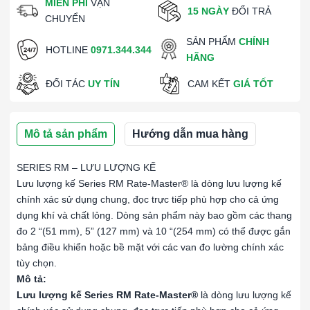
MIỄN PHÍ
VẬN
15 NGÀY
ĐỔI TRẢ
CHUYỂN
SẢN PHẨM
CHÍNH
HOTLINE
0971.344.344
HÃNG
ĐỐI TÁC
UY TÍN
CAM KẾT
GIÁ TỐT
Mô tả sản phẩm
Hướng dẫn mua hàng
SERIES RM – LƯU LƯỢNG KẾ
Lưu lượng kế Series RM Rate-Master® là dòng lưu lượng kế
chính xác sử dụng chung, đọc trực tiếp phù hợp cho cả ứng
dụng khí và chất lỏng. Dòng sản phẩm này bao gồm các thang
đo 2 “(51 mm), 5” (127 mm) và 10 “(254 mm) có thể được gắn
bảng điều khiển hoặc bề mặt với các van đo lường chính xác
tùy chọn.
Mô tả:
Lưu lượng kế Series RM Rate-Master®
là dòng lưu lượng kế