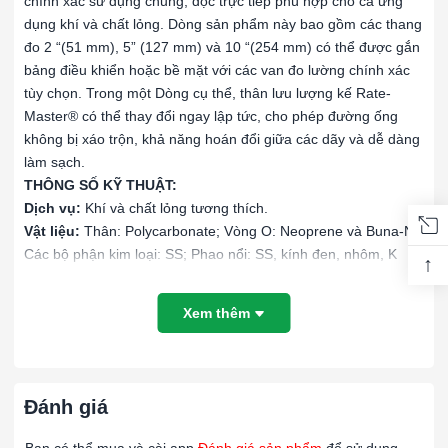
chính xác sử dụng chung, đọc trực tiếp phù hợp cho cả ứng
dụng khí và chất lỏng. Dòng sản phẩm này bao gồm các thang
đo 2 “(51 mm), 5” (127 mm) và 10 “(254 mm) có thể được gắn
bảng điều khiển hoặc bề mặt với các van đo lường chính xác
tùy chọn. Trong một Dòng cụ thể, thân lưu lượng kế Rate-
Master® có thể thay đổi ngay lập tức, cho phép đường ống
không bị xáo trộn, khả năng hoán đổi giữa các dãy và dễ dàng
làm sạch.
THÔNG SỐ KỸ THUẬT:
Dịch vụ:
Khí và chất lỏng tương thích.
Vật liệu:
Thân: Polycarbonate; Vòng O: Neoprene và Buna-N;
Các bộ phận kim loại: SS; Phao nổi: SS, kính đen, nhôm, K
↑
monel, cacbua vonfram tùy thuộc vào phạm vi.
Giới hạn nhiệt độ:
130 ° F (54 ° C).
Xem thêm
Giới hạn áp suất:
100 psi (6,9 bar).
Độ chính xác:
RMA: 4%; Nhân dân tệ: 3%; RMC: 2% FS.
Kết nối quy trình:
RMA: 1/8 “; RMB: 1/4”; RMC: 1/2 “NPT nữ.
Trọng lượng:
RMA: 4 oz (113,4 g); Nhân dân tệ: 13 oz (368,5
Đánh giá
g); RMC: 39 oz (1105,6 g).
Phê duyệt của cơ quan:
Đáp ứng các yêu cầu kỹ thuật của