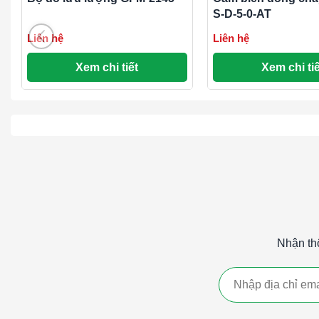
S-D-5-0-AT
Liên hệ
Liên hệ
Xem chi tiết
Xem chi tiế
Nhận th