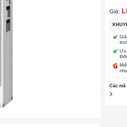
L
Giá:
KHUYẾ
Giả
trư
Ưu 
thố
Miễ
nhu
Các mã 