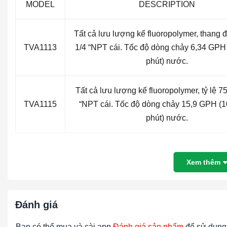
MODEL
DESCRIPTION
Tất cả lưu lượng kế fluoropolymer, thang 
TVA1113
1/4 “NPT cái. Tốc độ dòng chảy 6,34 GPH 
phút) nước.
Tất cả lưu lượng kế fluoropolymer, tỷ lệ 7
TVA1115
“NPT cái. Tốc độ dòng chảy 15,9 GPH (1
phút) nước.
Tất cả lưu lượng kế fluoropolymer, thang 
TVA1317
NPT nữ 3/8. Tốc độ dòng chảy 39,6 GPH (
Xem thêm
phút) nước.
Đánh giá
Tất cả lưu lượng kế fluoropolymer, thang 
TVA1319
NPT nữ 3/8. Tốc độ dòng 79,2 GPH (5000 m
Bạn có thể mua và cài app
Đánh giá sản phẩm
để sử dụng 