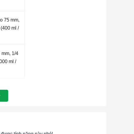
đo 75 mm,
(400 ml /
5 mm, 1/4
000 ml /
đo 75 mm,
2500 ml /
đo 75 mm,
l / phút)
được tính năng này nhé!