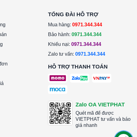
TỔNG ĐÀI HỖ TRỢ
àng
Mua hàng:
0971.344.344
oán
Bảo hành:
0971.344.344
ng
Khiếu nại:
0971.344.344
Zalo tư vấn:
0971.344.344
 đơn
HỖ TRỢ THANH TOÁN
iá
Zalo OA VIETPHAT
Quét mã để được
VIETPHAT tư vấn và báo
giá nhanh