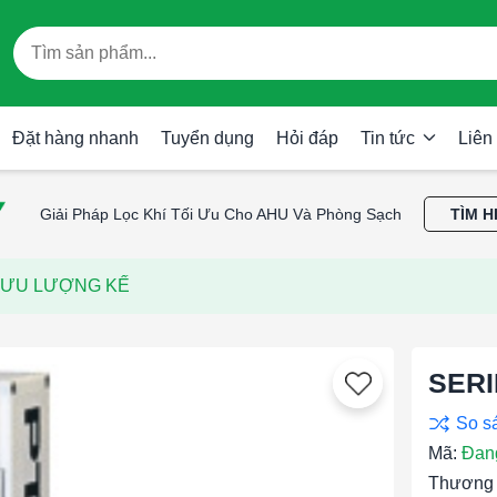
Đặt hàng nhanh
Tuyển dụng
Hỏi đáp
Tin tức
Liên
Giải Pháp Lọc Khí Tối Ưu Cho AHU Và Phòng Sạch
TÌM H
 LƯU LƯỢNG KẾ
SERI
Mã:
Đan
Thương 