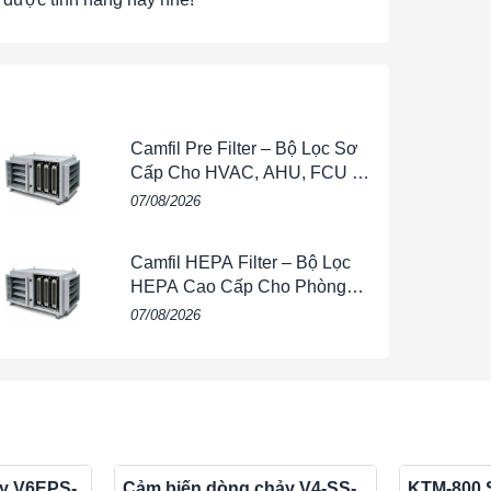
hanh dẫn hướng: PCTFE.
Camfil Pre Filter – Bộ Lọc Sơ
Cấp Cho HVAC, AHU, FCU &
Hệ Thống Thông Gió
07/08/2026
yệt đối 1 atm).
Camfil HEPA Filter – Bộ Lọc
HEPA Cao Cấp Cho Phòng
Sạch, HVAC, FFU & Nhà Máy
07/08/2026
y V6EPS-
Cảm biến dòng chảy V4-SS-
KTM-800 