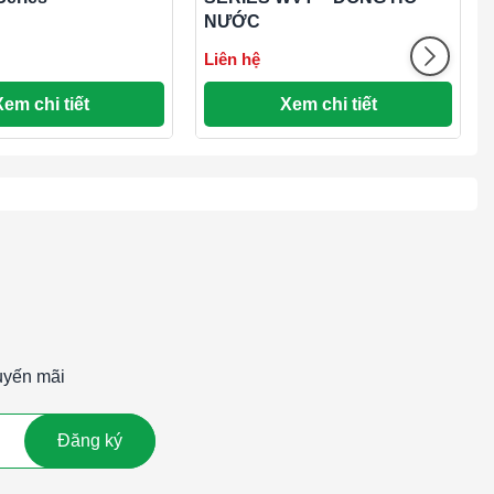
NƯỚC
Liên hệ
Xem chi tiết
Xem chi tiết
uyến mãi
Đăng ký