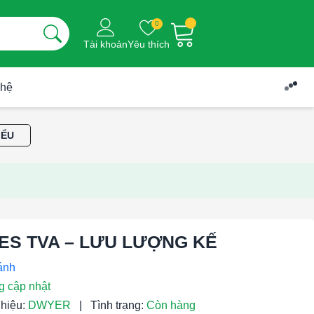
0
Tài khoản
Yêu thích
 hệ
IỂU
ES TVA – LƯU LƯỢNG KẾ
g cập nhật
hiệu:
DWYER
|
Tình trạng:
Còn hàng