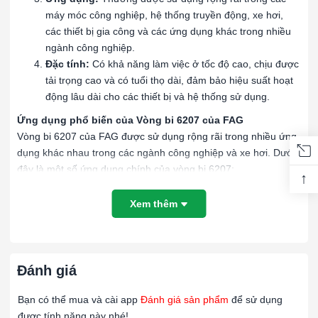
máy móc công nghiệp, hệ thống truyền động, xe hơi,
các thiết bị gia công và các ứng dụng khác trong nhiều
ngành công nghiệp.
Đặc tính:
Có khả năng làm việc ở tốc độ cao, chịu được
tải trọng cao và có tuổi thọ dài, đảm bảo hiệu suất hoạt
động lâu dài cho các thiết bị và hệ thống sử dụng.
Ứng dụng phổ biến của Vòng bi 6207 của FAG
Vòng bi 6207 của FAG được sử dụng rộng rãi trong nhiều ứng
dụng khác nhau trong các ngành công nghiệp và xe hơi. Dưới
đây là một số ứng dụng chính của vòng bi 6207:
↑
Ứng dụng trong máy móc công nghiệp:
Vòng bi 6207
Xem thêm
được sử dụng trong các máy móc công nghiệp như máy
gia công kim loại, máy sản xuất, máy ép nhựa và các
thiết bị khác. Chúng giúp hỗ trợ và xoay các trục và lực
tải một cách đáng tin cậy và hiệu quả.
Đánh giá
Ứng dụng trong hệ thống truyền động:
Vòng bi này
Bạn có thể mua và cài app
Đánh giá sản phẩm
để sử dụng
thường được sử dụng trong các hệ thống truyền động
được tính năng này nhé!