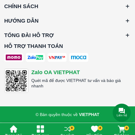
CHÍNH SÁCH
HƯỚNG DẪN
TỔNG ĐÀI HỖ TRỢ
HỖ TRỢ THANH TOÁN
Zalo OA VIETPHAT
Quét mã để được VIETPHAT tư vấn và báo giá
nhanh
© Bản quyền thuộc về
VIETPHAT
Liên hệ
0
0
0