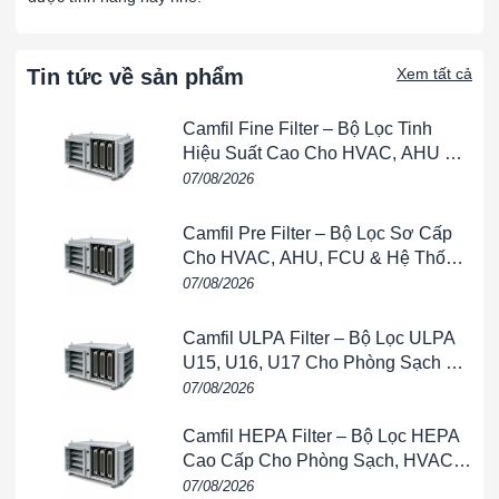
để chịu tải hướng trục và tải hướng tâm, đảm bảo sự
vận hành mượt mà và bền bỉ của các hệ thống này.
Ứng dụng trong xe hơi:
Vòng bi 6207 được áp dụng
Tin tức về sản phẩm
Xem tất cả
trong hệ thống lái, hệ thống trục, hệ thống phanh và các
bộ phận khác của xe hơi để đảm bảo sự an toàn và hiệu
Camfil Fine Filter – Bộ Lọc Tinh
suất của xe.
Hiệu Suất Cao Cho HVAC, AHU &
Phòng Sạch
07/08/2026
Ứng dụng trong ngành sản xuất và chế biến:
Do tính
linh hoạt và khả năng chịu tải cao, vòng bi 6207 cũng
Camfil Pre Filter – Bộ Lọc Sơ Cấp
được sử dụng trong các thiết bị chế biến thực phẩm,
Cho HVAC, AHU, FCU & Hệ Thống
ngành điện tử, và nhiều ngành công nghiệp khác.
Thông Gió
07/08/2026
Từ khóa: Vòng bi 6207 FAG Vòng bi 6 Vòng bi 6207 FAG Vòng
bi 6207 FAG Vòng bi 6207 FAG Vòng bi 6207 FAG207
Camfil ULPA Filter – Bộ Lọc ULPA
FAG Vòng bi 6207 FAG
U15, U16, U17 Cho Phòng Sạch &
Bán Dẫn
07/08/2026
Camfil HEPA Filter – Bộ Lọc HEPA
Cao Cấp Cho Phòng Sạch, HVAC,
FFU & Nhà Máy
07/08/2026