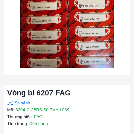
Vòng bi 6207 FAG
Mã:
6204-C-2BRS-S0-TVH-L069
Thương hiệu:
FAG
Tình trạng:
Còn hàng