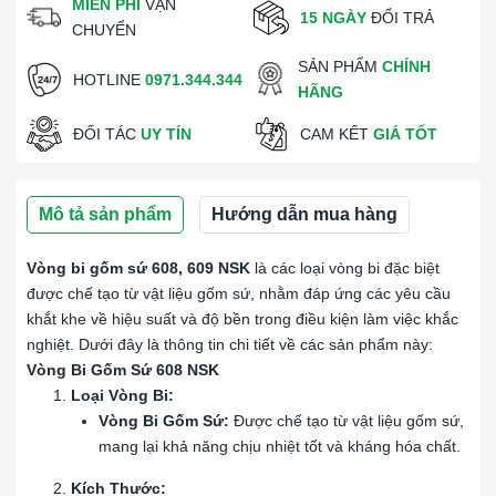
MIỄN PHÍ
VẬN
15 NGÀY
ĐỔI TRẢ
CHUYỂN
SẢN PHẨM
CHÍNH
HOTLINE
0971.344.344
HÃNG
ĐỐI TÁC
UY TÍN
CAM KẾT
GIÁ TỐT
Mô tả sản phẩm
Hướng dẫn mua hàng
Vòng bi gốm sứ 608, 609 NSK
là các loại vòng bi đặc biệt
được chế tạo từ vật liệu gốm sứ, nhằm đáp ứng các yêu cầu
khắt khe về hiệu suất và độ bền trong điều kiện làm việc khắc
nghiệt. Dưới đây là thông tin chi tiết về các sản phẩm này:
Vòng Bi Gốm Sứ 608 NSK
Loại Vòng Bi:
Vòng Bi Gốm Sứ:
Được chế tạo từ vật liệu gốm sứ,
mang lại khả năng chịu nhiệt tốt và kháng hóa chất.
Kích Thước: