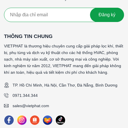
Bôi Trơn:
Vòng bi gốm sứ thường không yêu cầu bôi trơn
hoặc có thể sử dụng loại bôi trơn đặc biệt để kéo dài tuổi
thọ.
Đăng ký
Ứng Dụng:
Thích hợp cho các ứng dụng cần khả năng
chịu nhiệt và kháng hóa chất, đồng thời duy trì hiệu suất
cao trong điều kiện khắc nghiệt.
THÔNG TIN CHUNG
#Vòng bi gốm sứ 608, 609 NSK,Vòng bi gốm sứ 608, 609
VIETPHAT là thương hiệu chuyên cung cấp giải pháp lọc khí, thiết
NSK,Vòng bi gốm sứ 608, 609 NSKVòng bi gốm sứ 608, 609
bị, phụ tùng và dịch vụ kỹ thuật cho các hệ thống HVAC, phòng
NSKVòng bi gốm sứ 608, 609 NSK
sạch, nhà máy sản xuất, cơ sở thương mại và công nghiệp. Với
kinh nghiệm từ năm 2012, VIETPHAT mang đến giải pháp không
khí an toàn, hiệu quả và tiết kiệm chi phí cho khách hàng.
TP. Hồ Chí Minh, Hà Nội, Cần Thơ, Đà Nẵng, Bình Dương
0971.344.344
sales@vietphat.com