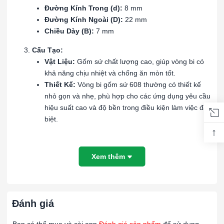
Đường Kính Trong (d):
8 mm
Đường Kính Ngoài (D):
22 mm
Chiều Dày (B):
7 mm
Cấu Tạo:
Vật Liệu:
Gốm sứ chất lượng cao, giúp vòng bi có
khả năng chịu nhiệt và chống ăn mòn tốt.
Thiết Kế:
Vòng bi gốm sứ 608 thường có thiết kế
nhỏ gọn và nhẹ, phù hợp cho các ứng dụng yêu cầu
hiệu suất cao và độ bền trong điều kiện làm việc đặc
biệt.
↑
Ứng Dụng:
Ngành Công Nghiệp:
Thích hợp cho các ứng dụng
Xem thêm
trong ngành công nghiệp điện tử, y tế, và hàng
không, nơi yêu cầu khả năng chịu nhiệt, kháng hóa
chất và độ chính xác cao.
Thiết Bị:
Sử dụng trong các thiết bị đòi hỏi vòng bi
Đánh giá
chịu nhiệt độ cao, kháng hóa chất, và môi trường
khắc nghiệt.