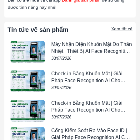
Bạn có thể mua và cài app
Đánh giá sản phẩm
để sử dụng
được tính năng này nhé!
Lợi Ích:
Chịu Nhiệt Cao:
Có khả năng hoạt động trong môi
trường nhiệt độ cao lên đến khoảng 1000°C
Tin tức về sản phẩm
Xem tất cả
(1832°F).
Kháng Hóa Chất:
Khả năng chống lại các hóa chất
Máy Nhận Diện Khuôn Mặt Đo Thân
và tác động ăn mòn tốt.
Nhiệt | Thiết Bị AI Face Recognition
Vòng Bi Gốm Sứ 609 NSK
& Temperature Screening |
30/07/2026
Loại Vòng Bi:
VIETPHAT
Vòng Bi Gốm Sứ:
Tương tự như 608, nhưng với
Check-in Bằng Khuôn Mặt | Giải
kích thước khác.
Pháp Face Recognition AI Cho
Doanh Nghiệp | VIETPHAT
30/07/2026
Kích Thước:
Đường Kính Trong (d):
9 mm
Check-in Bằng Khuôn Mặt | Giải
Đường Kính Ngoài (D):
24 mm
Pháp Face Recognition AI Cho
Chiều Dày (B):
7 mm
Doanh Nghiệp | VIETPHAT
30/07/2026
Cấu Tạo:
Cổng Kiểm Soát Ra Vào Face ID |
Vật Liệu:
Gốm sứ chất lượng cao, đảm bảo khả
Giải Pháp Face Recognition AI Cho
năng chịu nhiệt và kháng hóa chất.