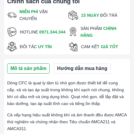
Chính sách của chúng tôi
MIỄN PHÍ
VẬN
15 NGÀY
ĐỔI TRẢ
CHUYỂN
SẢN PHẨM
CHÍNH
HOTLINE
0971.344.344
HÃNG
ĐỐI TÁC
UY TÍN
CAM KẾT
GIÁ TỐT
Mô tả sản phẩm
Hướng dẫn mua hàng
Dòng CFC là quạt ly tâm tủ nhỏ gọn được thiết kế để cung
cấp, xả và tạo áp suất trong không khí sạch nói chung, không
khí có dầu mỡ và ứng dụng khói. Quạt nhỏ gọn, dễ lắp đặt và
bảo dưỡng, tạo áp suất tĩnh cao và tiếng ồn thấp.
Cả xếp hạng hiệu suất không khí và âm thanh đều được AMCA
thử nghiệm và chứng nhận theo Tiêu chuẩn AMCA211 và
AMCA311.