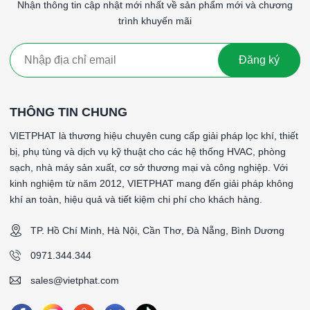
Mặt bích đầu vào và đầu ra tích hợp giúp kết nối ống dẫn dễ
Nhận thông tin cập nhật mới nhất về sản phẩm mới và chương
dàng.
trình khuyến mãi
Từ khóa: Dòng CFC, Dòng CFC, Dòng CFC, Dòng CFC, Dòng
CFC, Dòng CFC, Dòng CFC, Dòng CFC
Đăng ký
TÀI LIỆU
CFC - CAT041.E0.ED3.pdf
THÔNG TIN CHUNG
Dòng CFC & CFK - Hướng dẫn lắp đặt.pdf
VIETPHAT là thương hiệu chuyên cung cấp giải pháp lọc khí, thiết
bị, phụ tùng và dịch vụ kỹ thuật cho các hệ thống HVAC, phòng
sạch, nhà máy sản xuất, cơ sở thương mại và công nghiệp. Với
kinh nghiệm từ năm 2012, VIETPHAT mang đến giải pháp không
khí an toàn, hiệu quả và tiết kiệm chi phí cho khách hàng.
TP. Hồ Chí Minh, Hà Nội, Cần Thơ, Đà Nẵng, Bình Dương
0971.344.344
sales@vietphat.com