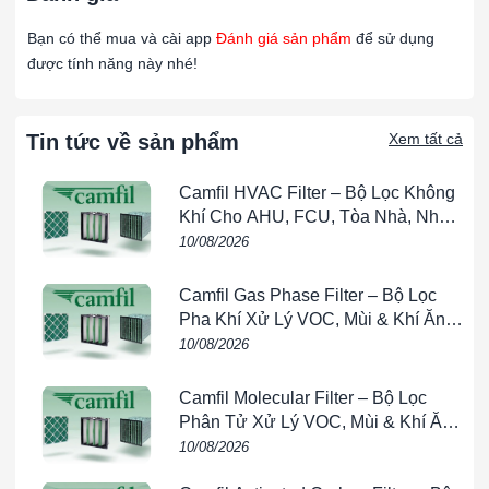
Bạn có thể mua và cài app
Đánh giá sản phẩm
để sử dụng
được tính năng này nhé!
Tin tức về sản phẩm
Xem tất cả
Camfil HVAC Filter – Bộ Lọc Không
Khí Cho AHU, FCU, Tòa Nhà, Nhà
Máy & Phòng Sạch
10/08/2026
Camfil Gas Phase Filter – Bộ Lọc
Pha Khí Xử Lý VOC, Mùi & Khí Ăn
Mòn Cho HVAC
10/08/2026
Camfil Molecular Filter – Bộ Lọc
Phân Tử Xử Lý VOC, Mùi & Khí Ăn
Mòn Cho HVAC
10/08/2026