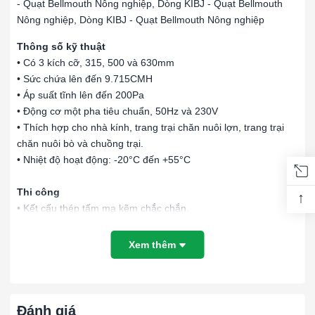
- Quạt Bellmouth Nông nghiệp, Dòng KIBJ - Quạt Bellmouth
Nông nghiệp, Dòng KIBJ - Quạt Bellmouth Nông nghiệp
Thông số kỹ thuật
• Có 3 kích cỡ, 315, 500 và 630mm
• Sức chứa lên đến 9.715CMH
• Áp suất tĩnh lên đến 200Pa
• Động cơ một pha tiêu chuẩn, 50Hz và 230V
• Thích hợp cho nhà kính, trang trại chăn nuôi lợn, trang trại
chăn nuôi bò và chuồng trại.
• Nhiệt độ hoạt động: -20°C đến +55°C
Thi công
↑
• Kết cấu thép tấm mạ kẽm chắc chắn.
• Lưới bảo vệ đầu vào để tránh các vật lạ xâm nhập vào quạt.
• Động cơ một pha được nối trực tiếp với cánh quạt bằng thép
Xem thêm
có thiết kế khí động học.
Tài liệu
Quạt Nông Nghiệp - CAT050.E0.ED3.pdf
Đánh giá