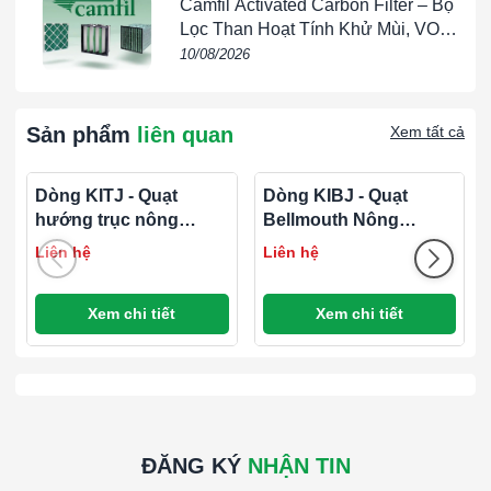
Camfil Activated Carbon Filter – Bộ
Lọc Than Hoạt Tính Khử Mùi, VOC
& Khí Ô Nhiễm Cho HVAC
10/08/2026
Sản phẩm
liên quan
Xem tất cả
Dòng KITJ - Quạt
Dòng KIBJ - Quạt
hướng trục nông
Bellmouth Nông
nghiệp
nghiệp
Liên hệ
Liên hệ
Xem chi tiết
Xem chi tiết
ĐĂNG KÝ
NHẬN TIN