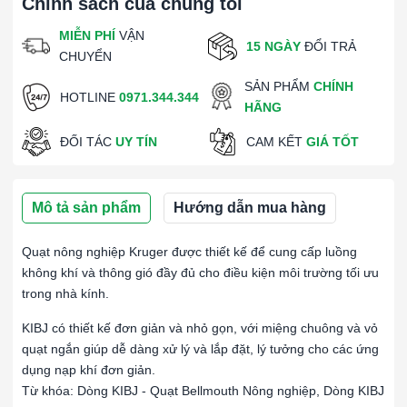
Chính sách của chúng tôi
MIỄN PHÍ
VẬN
15 NGÀY
ĐỔI TRẢ
CHUYỂN
SẢN PHẨM
CHÍNH
HOTLINE
0971.344.344
HÃNG
ĐỐI TÁC
UY TÍN
CAM KẾT
GIÁ TỐT
Mô tả sản phẩm
Hướng dẫn mua hàng
Quạt nông nghiệp Kruger được thiết kế để cung cấp luồng
không khí và thông gió đầy đủ cho điều kiện môi trường tối ưu
trong nhà kính.
KIBJ có thiết kế đơn giản và nhỏ gọn, với miệng chuông và vỏ
quạt ngắn giúp dễ dàng xử lý và lắp đặt, lý tưởng cho các ứng
dụng nạp khí đơn giản.
Từ khóa: Dòng KIBJ - Quạt Bellmouth Nông nghiệp, Dòng KIBJ