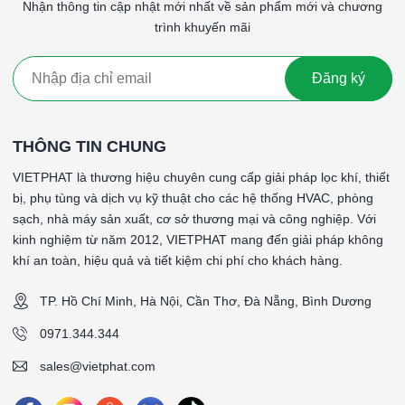
cầu hiệu suất lọc cao hơn, chẳng hạn như trong phòng
Nhận thông tin cập nhật mới nhất về sản phẩm mới và chương
sạch và các cơ sở y tế.
trình khuyến mãi
Giá thành
: Lọc G4 thường có giá thành cao hơn so với
G1, G2 và G3 do hiệu suất lọc tốt hơn.
Đăng ký
Lọc thô G4 khung nhôm là một giải pháp hiệu quả cho việc loại
bỏ các hạt bụi lớn và tạp chất thô từ không khí, bảo vệ thiết bị
và hệ thống, cũng như cải thiện chất lượng không khí tổng thể
THÔNG TIN CHUNG
trong nhiều ứng dụng công nghiệp và dân dụng.
VIETPHAT là thương hiệu chuyên cung cấp giải pháp lọc khí, thiết
#Lọc thô G4 khung nhôm 400x300x46mmLọc thô G4 khung
bị, phụ tùng và dịch vụ kỹ thuật cho các hệ thống HVAC, phòng
nhôm 400x300x46mmLọc thô G4 khung nhôm
sạch, nhà máy sản xuất, cơ sở thương mại và công nghiệp. Với
400x300x46mmLọc thô G4 khung nhôm 400x300x46mm
kinh nghiệm từ năm 2012, VIETPHAT mang đến giải pháp không
khí an toàn, hiệu quả và tiết kiệm chi phí cho khách hàng.
####
TP. Hồ Chí Minh, Hà Nội, Cần Thơ, Đà Nẵng, Bình Dương
*Tên sản phẩm: PreWash
*Cấp độ lọc: G4 90-95% theo tiêu chuẩn EN 779: 2012
0971.344.344
*Vật liệu lọc: Sợi tổng hợp
sales@vietphat.com
*Vật liệu khung: Khung nhôm định hình
*Gasket (ron): Không có gasket (ron)