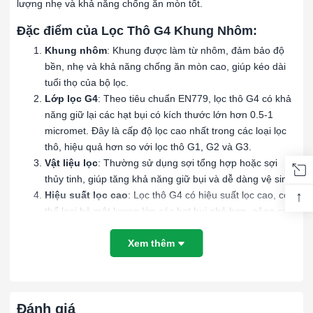
lượng nhẹ và khả năng chống ăn mòn tốt.
Đặc điểm của Lọc Thô G4 Khung Nhôm:
Khung nhôm
: Khung được làm từ nhôm, đảm bảo độ
bền, nhẹ và khả năng chống ăn mòn cao, giúp kéo dài
tuổi thọ của bộ lọc.
Lớp lọc G4
: Theo tiêu chuẩn EN779, lọc thô G4 có khả
năng giữ lại các hạt bụi có kích thước lớn hơn 0.5-1
micromet. Đây là cấp độ lọc cao nhất trong các loại lọc
thô, hiệu quả hơn so với lọc thô G1, G2 và G3.
Vật liệu lọc
: Thường sử dụng sợi tổng hợp hoặc sợi
thủy tinh, giúp tăng khả năng giữ bụi và dễ dàng vệ sinh.
↑
Hiệu suất lọc cao
: Lọc thô G4 có hiệu suất lọc cao, có
thể loại bỏ một lượng lớn các hạt bụi nhỏ hơn, nâng cao
chất lượng không khí đầu vào.
Xem thêm
Ứng dụng của Lọc Thô G4 Khung Nhôm:
Hệ thống HVAC
: Dùng trong các hệ thống điều hòa
không khí để bảo vệ các bộ lọc tinh hơn và tăng hiệu
suất hệ thống.
Đánh giá