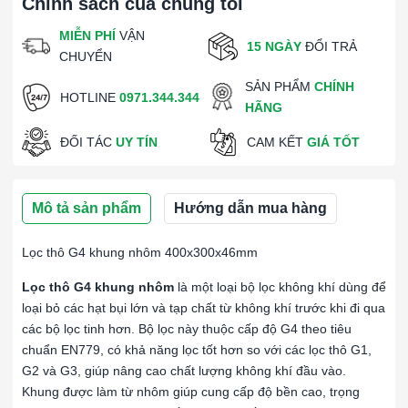
Chính sách của chúng tôi
MIỄN PHÍ
VẬN
15 NGÀY
ĐỔI TRẢ
CHUYỂN
SẢN PHẨM
CHÍNH
HOTLINE
0971.344.344
HÃNG
ĐỐI TÁC
UY TÍN
CAM KẾT
GIÁ TỐT
Mô tả sản phẩm
Hướng dẫn mua hàng
Lọc thô G4 khung nhôm 400x300x46mm
Lọc thô G4 khung nhôm
là một loại bộ lọc không khí dùng để
loại bỏ các hạt bụi lớn và tạp chất từ không khí trước khi đi qua
các bộ lọc tinh hơn. Bộ lọc này thuộc cấp độ G4 theo tiêu
chuẩn EN779, có khả năng lọc tốt hơn so với các lọc thô G1,
G2 và G3, giúp nâng cao chất lượng không khí đầu vào.
Khung được làm từ nhôm giúp cung cấp độ bền cao, trọng