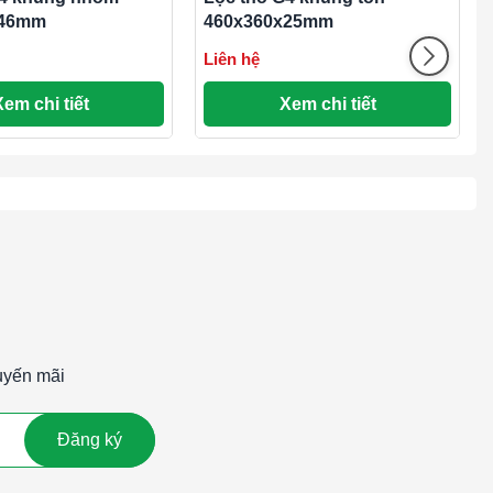
x46mm
460x360x25mm
Liên hệ
Xem chi tiết
Xem chi tiết
uyến mãi
Đăng ký