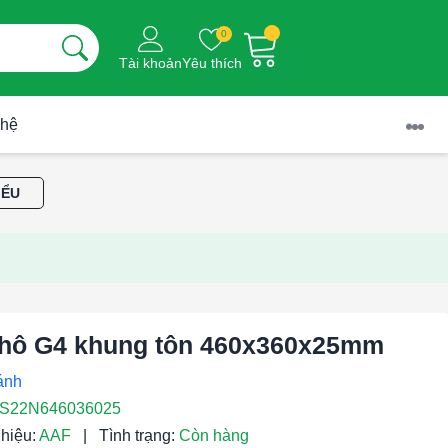
0
Tài khoản
Yêu thích
 hệ
IỂU
thô G4 khung tôn 460x360x25mm
S22N646036025
hiệu:
AAF
|
Tình trạng:
Còn hàng