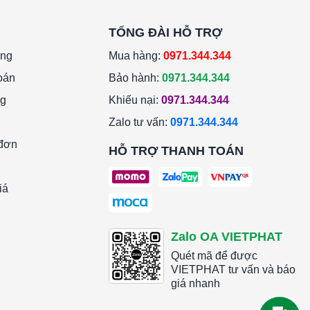
TỔNG ĐÀI HỖ TRỢ
àng
Mua hàng:
0971.344.344
oán
Bảo hành:
0971.344.344
ng
Khiếu nại:
0971.344.344
Zalo tư vấn:
0971.344.344
 đơn
HỖ TRỢ THANH TOÁN
iá
Zalo OA VIETPHAT
Quét mã để được
VIETPHAT tư vấn và báo
giá nhanh