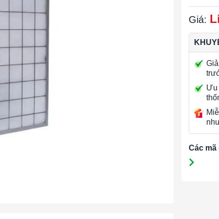
L
Giá:
KHUYẾ
Giả
trư
Ưu 
thố
Miễ
nhu
Các mã 