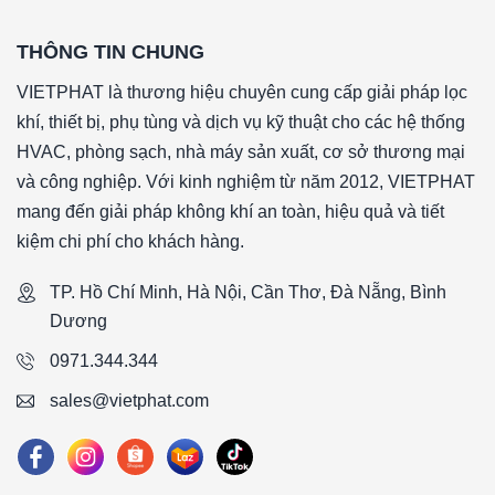
*Độ tổn thất áp suất ban đầu: 130Pa (±15%)
*Độ tổn thất áp suất khuyến nghị thay thế: 250Pa
THÔNG TIN CHUNG
*Lưu lượng: 1600CMH
VIETPHAT là thương hiệu chuyên cung cấp giải pháp lọc
*Kích thước (WxHxD): 460x360x25mm
khí, thiết bị, phụ tùng và dịch vụ kỹ thuật cho các hệ thống
####Lọc thô G4 khung tôn 460x360x25mmLọc thô G4 khu
HVAC, phòng sạch, nhà máy sản xuất, cơ sở thương mại
460x360x25mm
và công nghiệp. Với kinh nghiệm từ năm 2012, VIETPHAT
mang đến giải pháp không khí an toàn, hiệu quả và tiết
kiệm chi phí cho khách hàng.
TP. Hồ Chí Minh, Hà Nội, Cần Thơ, Đà Nẵng, Bình
Dương
0971.344.344
sales@vietphat.com