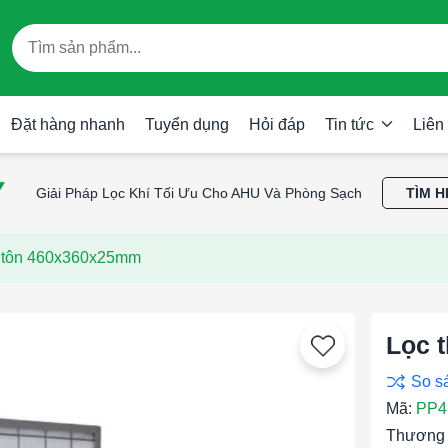
Đặt hàng nhanh
Tuyển dụng
Hỏi đáp
Tin tức
Liên
Giải Pháp Lọc Khí Tối Ưu Cho AHU Và Phòng Sạch
TÌM H
g tôn 460x360x25mm
Lọc 
Mã:
PP4
Thương 