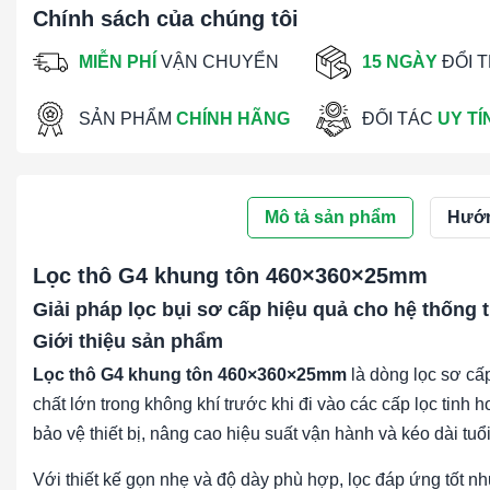
Chính sách của chúng tôi
MIỄN PHÍ
VẬN CHUYỂN
15 NGÀY
ĐỔI 
SẢN PHẨM
CHÍNH HÃNG
ĐỐI TÁC
UY TÍ
Mô tả sản phẩm
Hướn
Lọc thô G4 khung tôn 460×360×25mm
Giải pháp lọc bụi sơ cấp hiệu quả cho hệ thống
Giới thiệu sản phẩm
Lọc thô G4 khung tôn 460×360×25mm
là dòng lọc sơ cấp
chất lớn trong không khí trước khi đi vào các cấp lọc tinh 
bảo vệ thiết bị, nâng cao hiệu suất vận hành và kéo dài tuổi
Với thiết kế gọn nhẹ và độ dày phù hợp, lọc đáp ứng tốt n