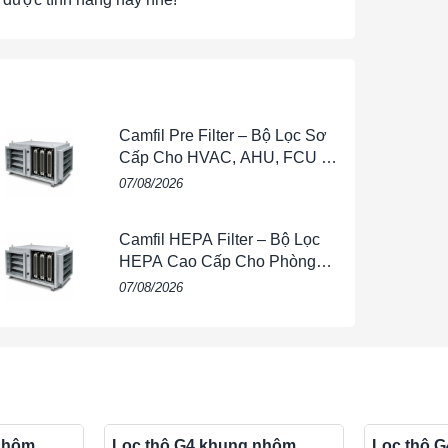
g
, giúp bảo vệ các cấp lọc tinh như F7, F8,
Camfil Pre Filter – Bộ Lọc Sơ
Cấp Cho HVAC, AHU, FCU &
Hệ Thống Thông Gió
07/08/2026
Camfil HEPA Filter – Bộ Lọc
HEPA Cao Cấp Cho Phòng
Sạch, HVAC, FFU & Nhà Máy
07/08/2026
nhôm
Lọc thô G4 khung nhôm
Lọc thô 