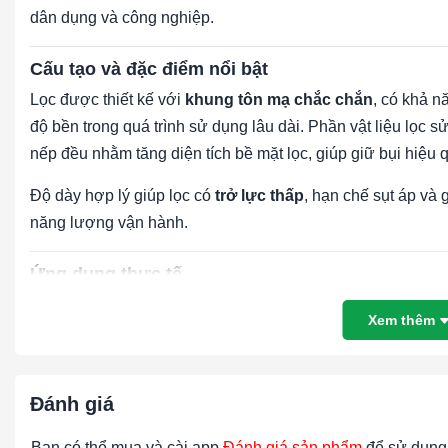
dân dụng và công nghiệp.
Cấu tạo và đặc điểm nổi bật
Lọc được thiết kế với
khung tôn mạ chắc chắn
, có khả n
độ bền trong quá trình sử dụng lâu dài. Phần vật liệu lọc 
nếp đều nhằm tăng diện tích bề mặt lọc, giúp giữ bụi hiệu
Độ dày hợp lý giúp lọc có
trở lực thấp
, hạn chế sụt áp và g
năng lượng vận hành.
Ứng dụng thực tế
Lọc thô G4 khung tôn 460×360×25mm được sử dụng phổ bi
Xem thêm
Hệ thống
AHU, HVAC, FCU
Nhà xưởng, khu công nghiệp
Đánh giá
Tòa nhà văn phòng, trung tâm thương mại
Bạn có thể mua và cài app
Đánh giá sản phẩm
để sử dụng 