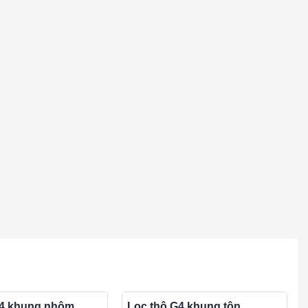
G4 khung nhôm
Lọc thô G4 khung tôn