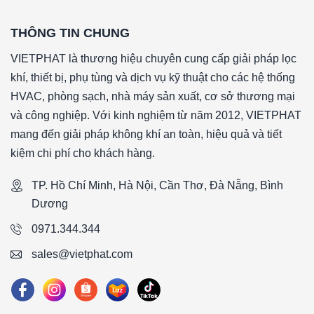
*Tên sản phẩm: PreWash
THÔNG TIN CHUNG
*Cấp độ lọc: G4 90-95% theo tiêu chuẩn EN 779: 2012
*Vật liệu lọc: Sợi tổng hợp
VIETPHAT là thương hiệu chuyên cung cấp giải pháp lọc
*Vật liệu khung: Khung nhôm định hình
khí, thiết bị, phụ tùng và dịch vụ kỹ thuật cho các hệ thống
*Gasket (ron): Không có gasket (ron)
HVAC, phòng sạch, nhà máy sản xuất, cơ sở thương mại
*Lưới bảo vệ: Không có
và công nghiệp. Với kinh nghiệm từ năm 2012, VIETPHAT
*Nhiệt độ hoạt động tối đa: 70 °C
mang đến giải pháp không khí an toàn, hiệu quả và tiết
*Vận tốc gió bề mặt: 2.5 m/s
kiệm chi phí cho khách hàng.
*Độ tổn thất áp suất ban đầu: 110Pa (+-15%)
TP. Hồ Chí Minh, Hà Nội, Cần Thơ, Đà Nẵng, Bình
*Độ tổn thất áp suất khuyến nghị thay thế: 250Pa
Dương
*Lưu lượng: 2000CMH
*Kích thước (WxHxD): 600x350x46mm
0971.344.344
####
sales@vietphat.com