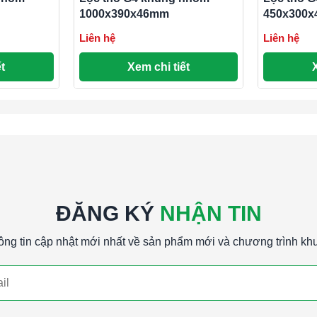
đòi hỏi tiêu chuẩn vệ sinh cao như thực phẩm
1000x390x46mm
450x300
Liên hệ
Liên hệ
t
Xem chi tiết
ác loại lọc thô (G1, G2, G3 và G4), loại bỏ được
êu cầu hiệu suất lọc cao hơn, chẳng hạn như
G1, G2 và G3 do hiệu suất lọc tốt hơn.
oại bỏ các hạt bụi lớn và tạp chất thô từ không
ượng không khí tổng thể trong nhiều ứng dụng
ĐĂNG KÝ
NHẬN TIN
ông tin cập nhật mới nhất về sản phẩm mới và chương trình kh
g nhôm 600x350x46mmLọc thô G4 khung nhôm