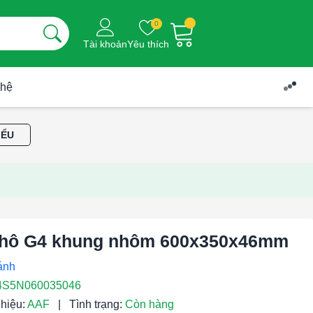
0
Tài khoản
Yêu thích
 hệ
IỂU
thô G4 khung nhôm 600x350x46mm
S5N060035046
hiệu:
AAF
|
Tình trạng:
Còn hàng