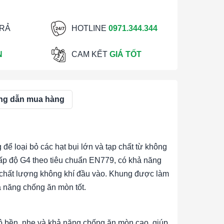
TRẢ
HOTLINE
0971.344.344
N
CAM KẾT
GIÁ TỐT
g dẫn mua hàng
 để loại bỏ các hạt bụi lớn và tạp chất từ không
 cấp độ G4 theo tiêu chuẩn EN779, có khả năng
ao chất lượng không khí đầu vào. Khung được làm
ả năng chống ăn mòn tốt.
 bền, nhẹ và khả năng chống ăn mòn cao, giúp