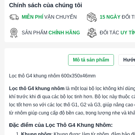
Chính sách của chúng tôi
MIỄN PHÍ
VẬN CHUYỂN
15 NGÀY
ĐỔI 
SẢN PHẨM
CHÍNH HÃNG
ĐỐI TÁC
UY TÍ
Mô tả sản phẩm
Hướn
Lọc thô G4 khung nhôm 600x350x46mm
Lọc thô G4 khung nhôm
là một loại bộ lọc không khí dùng
khí trước khi đi qua các bộ lọc tinh hơn. Bộ lọc này thuộc
lọc tốt hơn so với các lọc thô G1, G2 và G3, giúp nâng c
từ nhôm giúp cung cấp độ bền cao, trọng lượng nhẹ và kh
Đặc điểm của Lọc Thô G4 Khung Nhôm:
Khung nhôm
: Khung được làm từ nhôm, đảm bảo độ