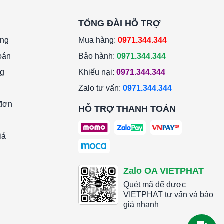
TỔNG ĐÀI HỖ TRỢ
àng
Mua hàng:
0971.344.344
oán
Bảo hành:
0971.344.344
ng
Khiếu nại:
0971.344.344
Zalo tư vấn:
0971.344.344
 đơn
HỖ TRỢ THANH TOÁN
iá
Zalo OA VIETPHAT
Quét mã để được
VIETPHAT tư vấn và báo
giá nhanh