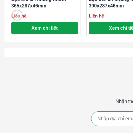
Vệ sinh an toàn
: Phù hợp với các ngành công nghiệp 
365x287x46mm
390x287x46mm
và y tế.
Liên hệ
Liên hệ
So sánh giữa Lọc Thô G1, G2, G3 và G4:
Xem chi tiết
Xem chi tiế
Hiệu suất lọc
: Lọc G4 có hiệu suất lọc cao nhất trong c
các hạt bụi nhỏ hơn.
Ứng dụng
: Lọc G4 được sử dụng trong các hệ thống y
trong phòng sạch và các cơ sở y tế.
Giá thành
: Lọc G4 thường có giá thành cao hơn so với 
Lọc thô G4 khung nhôm là một giải pháp hiệu quả cho việc l
khí, bảo vệ thiết bị và hệ thống, cũng như cải thiện chất l
công nghiệp và dân dụng.
Nhận th
#Lọc thô G4 khung nhôm 600x350x46mmLọc thô G4 khun
600x350x46mmLọc thô G4 khung nhôm 600x350x46mm
####