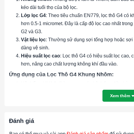
kéo dài tuổi thọ của bộ lọc.
Lớp lọc G4
: Theo tiêu chuẩn EN779, lọc thô G4 có kh
hơn 0.5-1 micromet. Đây là cấp độ lọc cao nhất trong 
G2 và G3.
Vật liệu lọc
: Thường sử dụng sợi tổng hợp hoặc sợi t
dàng vệ sinh.
Hiệu suất lọc cao
: Lọc thô G4 có hiệu suất lọc cao, 
hơn, nâng cao chất lượng không khí đầu vào.
Ứng dụng của Lọc Thô G4 Khung Nhôm:
Hệ thống HVAC
: Dùng trong các hệ thống điều hòa 
hiệu suất hệ thống.
Xem thêm
Nhà máy sản xuất
: Sử dụng trong các quy trình công
móc và thiết bị.
Phòng sạch
: Được sử dụng làm bước lọc đầu tiên tr
Đánh giá
bụi lớn trước khi không khí đi qua các bộ lọc HEPA 
Tòa nhà thương mại và dân cư
: Cải thiện chất lượ
Bạn có thể mua và cài app
Đánh giá sản phẩm
để sử dụng 