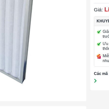
L
Giá:
KHUYẾ
Giả
trư
Ưu 
thố
Miễ
nhu
Các mã 