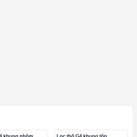
G4 khung nhôm
Lọc thô G4 khung tôn