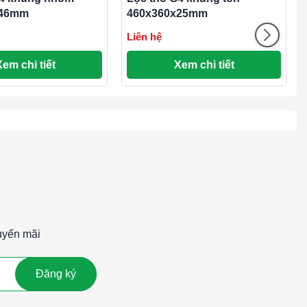
x46mm
460x360x25mm
Liên hệ
Xem chi tiết
Xem chi tiết
uyến mãi
Đăng ký