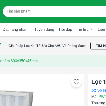
Đặt hàng nhanh
Tuyển dụng
Hỏi đáp
Tin tức
Liên
Giải Pháp Lọc Khí Tối Ưu Cho AHU Và Phòng Sạch
TÌM H
g nhôm 600x350x46mm
Lọc 
Mã:
PW4
Thương 