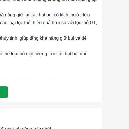
ả năng giữ lại các hạt bụi có kích thước lớn
các loại lọc thô, hiệu quả hơn so với lọc thô G1,
hủy tinh, giúp tăng khả năng giữ bụi và dễ
có thể loại bỏ một lượng lớn các hạt bụi nhỏ
không khí để bảo vệ các bộ lọc tinh hơn và tăng
 nghiệp để loại bỏ các hạt bụi lớn, bảo vệ máy
ong các hệ thống phòng sạch, loại bỏ các hạt
hoặc ULPA.
ng không khí trong các tòa nhà văn phòng, trung
được tính năng này nhé!