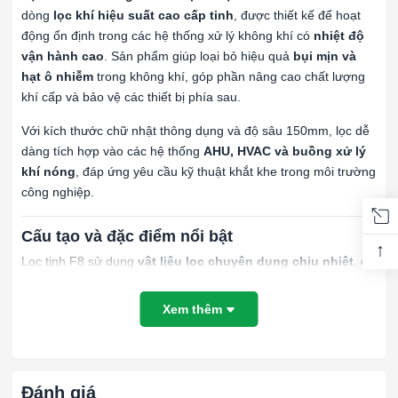
dòng
lọc khí hiệu suất cao cấp tinh
, được thiết kế để hoạt
động ổn định trong các hệ thống xử lý không khí có
nhiệt độ
vận hành cao
. Sản phẩm giúp loại bỏ hiệu quả
bụi mịn và
hạt ô nhiễm
trong không khí, góp phần nâng cao chất lượng
khí cấp và bảo vệ các thiết bị phía sau.
Với kích thước chữ nhật thông dụng và độ sâu 150mm, lọc dễ
dàng tích hợp vào các hệ thống
AHU, HVAC và buồng xử lý
khí nóng
, đáp ứng yêu cầu kỹ thuật khắt khe trong môi trường
công nghiệp.
Cấu tạo và đặc điểm nổi bật
↑
Lọc tinh F8 sử dụng
vật liệu lọc chuyên dụng chịu nhiệt
, có
khả năng duy trì cấu trúc và hiệu suất lọc ngay cả khi làm việc
trong điều kiện nhiệt độ cao hơn so với lọc thông thường. Cấu
Xem thêm
trúc sợi được bố trí hợp lý giúp luồng không khí phân bố đều,
hạn chế tăng trở lực đột ngột trong quá trình vận hành.
Khung nhôm chịu nhiệt
được gia công chắc chắn, không bị
Đánh giá
biến dạng hay oxy hóa khi tiếp xúc với không khí nóng trong