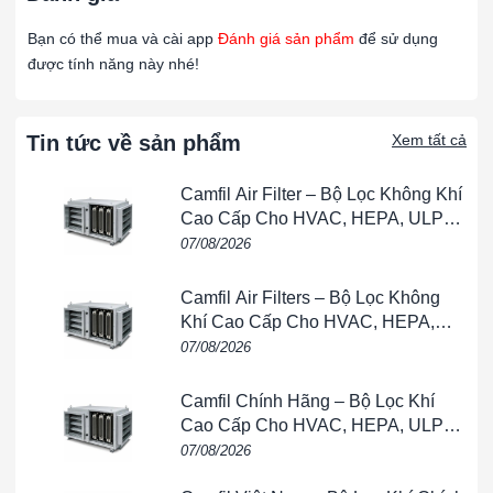
thời gian dài. Khung giúp lọc giữ độ kín khít tốt trong khung
Bạn có thể mua và cài app
Đánh giá sản phẩm
để sử dụng
lắp, hạn chế rò rỉ gió chưa qua lọc.
được tính năng này nhé!
Thiết kế độ sâu 150mm giúp tăng diện tích bề mặt lọc, từ đó
nâng cao khả năng giữ bụi
và kéo dài thời gian sử dụng
Tin tức về sản phẩm
Xem tất cả
trước khi cần thay thế.
Camfil Air Filter – Bộ Lọc Không Khí
Ứng dụng thực tế
Cao Cấp Cho HVAC, HEPA, ULPA
Lọc tinh F8 khung nhôm chịu nhiệt 305×610×150mm được sử
& Phòng Sạch
07/08/2026
dụng phổ biến trong:
Hệ thống
AHU / HVAC
có nhiệt độ gió cao
Camfil Air Filters – Bộ Lọc Không
Khí Cao Cấp Cho HVAC, HEPA,
Dây chuyền sản xuất công nghiệp, khu vực sấy
ULPA & Phòng Sạch
07/08/2026
Nhà máy dược phẩm, thực phẩm yêu cầu không khí sạch
Camfil Chính Hãng – Bộ Lọc Khí
và ổn định
Cao Cấp Cho HVAC, HEPA, ULPA
Phòng kỹ thuật, phòng máy, buồng xử lý khí nóng
& Phòng Sạch
07/08/2026
Làm
lọc tinh trước HEPA
trong môi trường đặc thù