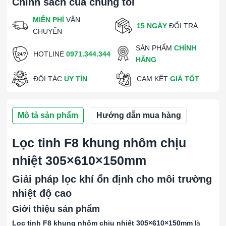
Chính sách của chúng tôi
MIỄN PHÍ
VẬN
15 NGÀY
ĐỔI TRẢ
CHUYỂN
SẢN PHẨM
CHÍNH
HOTLINE
0971.344.344
HÃNG
ĐỐI TÁC
UY TÍN
CAM KẾT
GIÁ TỐT
Mô tả sản phẩm
Hướng dẫn mua hàng
Lọc tinh F8 khung nhôm chịu
nhiệt 305×610×150mm
Giải pháp lọc khí ổn định cho môi trường
nhiệt độ cao
Giới thiệu sản phẩm
Lọc tinh F8 khung nhôm chịu nhiệt 305×610×150mm
là