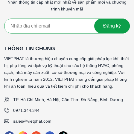
Để được
báo giá lọc tinh F8 khung nhôm chịu nhiệt
Nhận thông tin cập nhật mới nhất về sản phẩm mới và chương
305×610×150mm
, tư vấn giải pháp lọc phù hợp hoặc đặt hàng
trình khuyến mãi
theo yêu cầu, vui lòng liên hệ:
Đăng ký
📞
Hotline/Zalo:
0971 344 344
📧
Email:
sales@vietphat.com
🌐
Website:
www.vietphat.com
THÔNG TIN CHUNG
👉
Công ty Cổ phần Kỹ Thuật Việt Phát
– Đơn vị cung cấp
lọc tinh F7–F9, lọc chịu nhiệt và giải pháp xử lý không khí
VIETPHAT là thương hiệu chuyên cung cấp giải pháp lọc khí, thiết
uy tín tại Việt Nam.
bị, phụ tùng và dịch vụ kỹ thuật cho các hệ thống HVAC, phòng
sạch, nhà máy sản xuất, cơ sở thương mại và công nghiệp. Với
kinh nghiệm từ năm 2012, VIETPHAT mang đến giải pháp không
khí an toàn, hiệu quả và tiết kiệm chi phí cho khách hàng.
####
*Tên sản phẩm: FineCel I NH - Lọc tinh không có gờ - dạng lá
TP. Hồ Chí Minh, Hà Nội, Cần Thơ, Đà Nẵng, Bình Dương
nhôm
0971.344.344
*Cấp độ lọc: F8 (90-95%)
*Vật liệu lọc: Sợi thủy tinh
sales@vietphat.com
*Vật liệu khung: Khung nhôm dập
*Gasket (ron): EVA Foam tại 2 mặt gió vào và gió ra