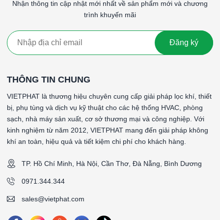
Nhận thông tin cập nhật mới nhất về sản phẩm mới và chương
Lợi Ích của Lọc Túi F8 Khung Nhôm:
trình khuyến mãi
Bảo vệ thiết bị
: Giúp bảo vệ các thiết bị và hệ thống khỏi
bị hư hỏng do bụi bẩn nhỏ, kéo dài tuổi thọ của thiết bị.
Giảm chi phí bảo trì
: Việc sử dụng lọc túi F8 giúp kéo dài
Đăng ký
tuổi thọ của các bộ lọc tinh hơn, giảm chi phí bảo trì và
thay thế.
Cải thiện chất lượng không khí
: Loại bỏ hiệu quả các
THÔNG TIN CHUNG
hạt bụi nhỏ và tạp chất, giúp cải thiện chất lượng không khí
VIETPHAT là thương hiệu chuyên cung cấp giải pháp lọc khí, thiết
trong môi trường làm việc hoặc sinh hoạt.
bị, phụ tùng và dịch vụ kỹ thuật cho các hệ thống HVAC, phòng
Dễ dàng bảo trì
: Thiết kế khung nhôm bền chắc, nhẹ và
sạch, nhà máy sản xuất, cơ sở thương mại và công nghiệp. Với
dễ dàng tháo lắp, vệ sinh, giúp tiết kiệm thời gian và công
kinh nghiệm từ năm 2012, VIETPHAT mang đến giải pháp không
sức trong quá trình bảo trì.
khí an toàn, hiệu quả và tiết kiệm chi phí cho khách hàng.
Chi phí hợp lý
: Lọc túi F8 cung cấp một giải pháp hiệu
quả về chi phí cho các hệ thống lọc không khí với hiệu suất
TP. Hồ Chí Minh, Hà Nội, Cần Thơ, Đà Nẵng, Bình Dương
lọc cao.
0971.344.344
Kết Luận:
Lọc túi F8 khung nhôm là một giải pháp hiệu quả và tiết kiệm
sales@vietphat.com
chi phí cho việc loại bỏ các hạt bụi nhỏ và tạp chất từ không