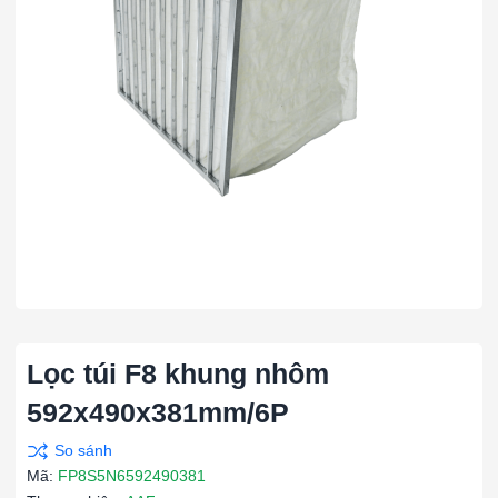
Lọc túi F8 khung nhôm
592x490x381mm/6P
Mã:
FP8S5N6592490381