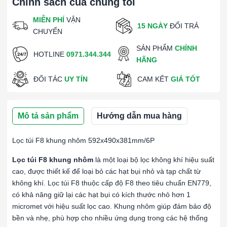
Chính sách của chúng tôi
MIỄN PHÍ
VẬN
15 NGÀY
ĐỔI TRẢ
CHUYỂN
SẢN PHẨM
CHÍNH
HOTLINE
0971.344.344
HÃNG
ĐỐI TÁC
UY TÍN
CAM KẾT
GIÁ TỐT
Mô tả sản phẩm
Hướng dẫn mua hàng
Lọc túi F8 khung nhôm 592x490x381mm/6P
Lọc túi F8 khung nhôm
là một loại bộ lọc không khí hiệu suất
cao, được thiết kế để loại bỏ các hạt bụi nhỏ và tạp chất từ
không khí. Lọc túi F8 thuộc cấp độ F8 theo tiêu chuẩn EN779,
có khả năng giữ lại các hạt bụi có kích thước nhỏ hơn 1
micromet với hiệu suất lọc cao. Khung nhôm giúp đảm bảo độ
bền và nhẹ, phù hợp cho nhiều ứng dụng trong các hệ thống