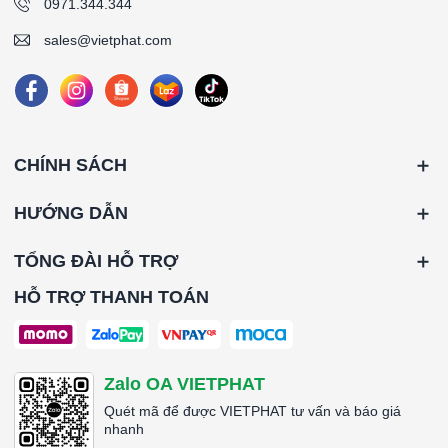
0971.344.344
sales@vietphat.com
CHÍNH SÁCH
HƯỚNG DẪN
TỔNG ĐÀI HỖ TRỢ
HỖ TRỢ THANH TOÁN
Zalo OA VIETPHAT
Quét mã để được VIETPHAT tư vấn và báo giá
nhanh