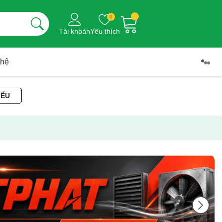
0
Tài khoản
Yêu thích
 hệ
IỂU