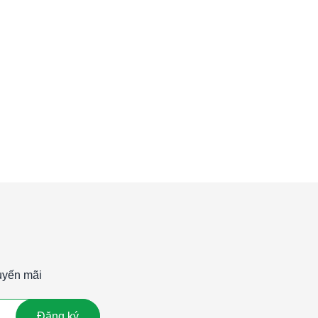
uyến mãi
Đăng ký