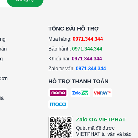
TỔNG ĐÀI HỖ TRỢ
àng
Mua hàng:
0971.344.344
oán
Bảo hành:
0971.344.344
ng
Khiếu nại:
0971.344.344
Zalo tư vấn:
0971.344.344
 đơn
HỖ TRỢ THANH TOÁN
iá
Zalo OA VIETPHAT
Quét mã để được
VIETPHAT tư vấn và báo