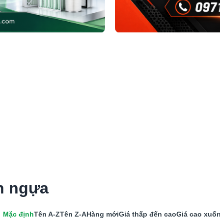
n ngựa
Mặc định
Tên A-Z
Tên Z-A
Hàng mới
Giá thấp đến cao
Giá cao xuố