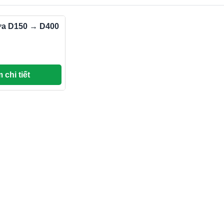
a D150 → D400
 chi tiết