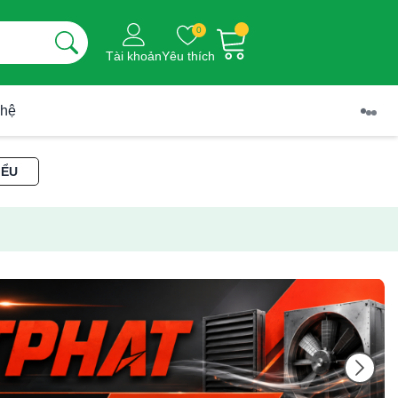
0
Tài khoản
Yêu thích
 hệ
IỂU