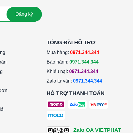
Đăng ký
TỔNG ĐÀI HỖ TRỢ
àng
Mua hàng:
0971.344.344
oán
Bảo hành:
0971.344.344
ng
Khiếu nại:
0971.344.344
Zalo tư vấn:
0971.344.344
 đơn
HỖ TRỢ THANH TOÁN
iá
Zalo OA VIETPHAT