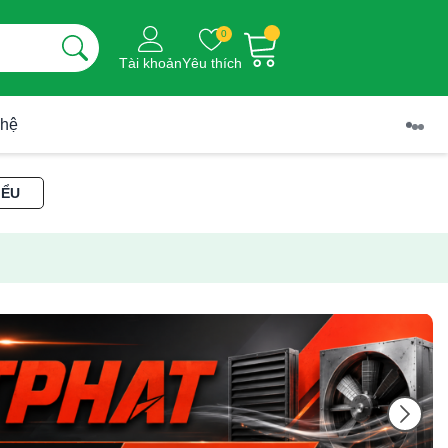
0
Tài khoản
Yêu thích
 hệ
IỂU