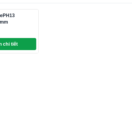
 ePH13
1mm
 chi tiết