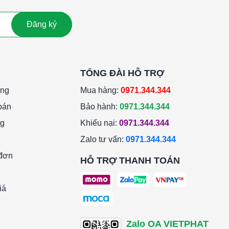
Đăng ký
TỔNG ĐÀI HỖ TRỢ
àng
Mua hàng:
0971.344.344
oán
Bảo hành:
0971.344.344
ng
Khiếu nại:
0971.344.344
Zalo tư vấn:
0971.344.344
 đơn
HỖ TRỢ THANH TOÁN
iá
Zalo OA VIETPHAT