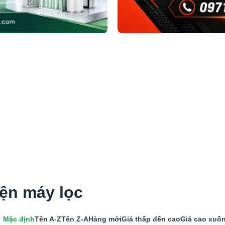
ện máy lọc
Mặc định
Tên A-Z
Tên Z-A
Hàng mới
Giá thấp đến cao
Giá cao xuố