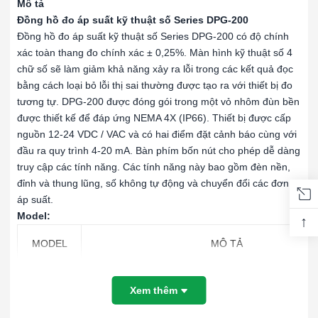
Mô tả
Đồng hồ đo áp suất kỹ thuật số Series DPG-200
Đồng hồ đo áp suất kỹ thuật số Series DPG-200 có độ chính
xác toàn thang đo chính xác ± 0,25%. Màn hình kỹ thuật số 4
chữ số sẽ làm giảm khả năng xảy ra lỗi trong các kết quả đọc
bằng cách loại bỏ lỗi thị sai thường được tạo ra với thiết bị đo
tương tự. DPG-200 được đóng gói trong một vỏ nhôm đùn bền
được thiết kế để đáp ứng NEMA 4X (IP66). Thiết bị được cấp
nguồn 12-24 VDC / VAC và có hai điểm đặt cảnh báo cùng với
đầu ra quy trình 4-20 mA. Bàn phím bốn nút cho phép dễ dàng
truy cập các tính năng. Các tính năng này bao gồm đèn nền,
đỉnh và thung lũng, số không tự động và chuyển đổi các đơn vị
áp suất.
Model:
↑
MODEL
MÔ TẢ
Đồng hồ đo áp suất kỹ thuật số. Có thể lựa chọn:
Xem thêm
psig, -1.033 kg/cm², -1.013 bar, -29.93″ Hg, -33.9
DPG-200
-33.06 ft seawater @ 4°C, -101.4 kPa, -235.2 o