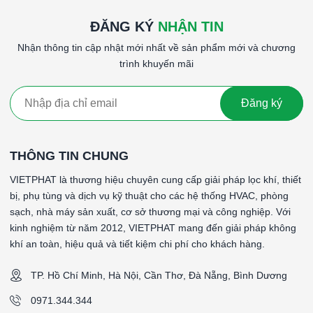
seawater @ 4°C, 6895 kPa.
ĐĂNG KÝ
NHẬN TIN
Nhận thông tin cập nhật mới nhất về sản phẩm mới và chương
Đồng hồ đo áp suất kỹ thuật số. Có thể lựa chọ
trình khuyến mãi
DPG-210
psig, 210.9 kg/cm², 206.9 bar, 6108″ Hg, 6921 ft 
ft seawater @ 4°C.
Đăng ký
Đồng hồ đo áp suất kỹ thuật số. Có thể lựa chọ
DPG-211
psig, 351.5 kg/cm², 344.8 bar.
THÔNG TIN CHUNG
VIETPHAT là thương hiệu chuyên cung cấp giải pháp lọc khí, thiết
bị, phụ tùng và dịch vụ kỹ thuật cho các hệ thống HVAC, phòng
Từ khóa: SERIES DPG-200, SERIES DPG-200, SERIES
sạch, nhà máy sản xuất, cơ sở thương mại và công nghiệp. Với
DPG-200, SERIES DPG-200, SERIES DPG-200, SERIES
kinh nghiệm từ năm 2012, VIETPHAT mang đến giải pháp không
DPG-200, SERIES DPG-200, SERIES DPG-200, SERIES
khí an toàn, hiệu quả và tiết kiệm chi phí cho khách hàng.
DPG-200, SERIES DPG-200, SERIES DPG-200, SERIES
DPG-200, SERIES DPG-200, SERIES DPG-200, SERIES
TP. Hồ Chí Minh, Hà Nội, Cần Thơ, Đà Nẵng, Bình Dương
DPG-200
0971.344.344
THÔNG SỐ KỸ THUẬT: