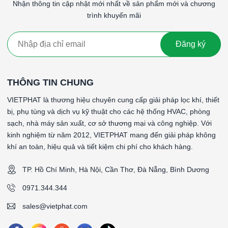
DA-31-153-1
Nhận thông tin cập nhật mới nhất về sản phẩm mới và chương
1/8-15 psig, 1 psig min. deadband
trình khuyến mãi
Công tắc áp suất, ống Bourdon bằng đồng 
DA-31-153-2
Đăng ký
30-0″ Hg Vac, 2″ Hg min. deadband
Công tắc áp suất, ống Bourdon bằng đồng 
DA-31-153-27
THÔNG TIN CHUNG
25″ Hg Vac-50 psig, 3.5 psig min. dead
VIETPHAT là thương hiệu chuyên cung cấp giải pháp lọc khí, thiết
bị, phụ tùng và dịch vụ kỹ thuật cho các hệ thống HVAC, phòng
Công tắc áp suất, ống Bourdon bằng đồng 
DA-31-153-3
sạch, nhà máy sản xuất, cơ sở thương mại và công nghiệp. Với
10″ Hg Vac-12 psig, 1 psig min. dead
kinh nghiệm từ năm 2012, VIETPHAT mang đến giải pháp không
khí an toàn, hiệu quả và tiết kiệm chi phí cho khách hàng.
Công tắc áp suất, ống Bourdon bằng đồng 
DA-31-153-3A
1/8-20 psig, 1 psig min. deadband
TP. Hồ Chí Minh, Hà Nội, Cần Thơ, Đà Nẵng, Bình Dương
0971.344.344
Công tắc áp suất, ống Bourdon bằng đồng 
DA-31-153-4
1-35 psig, 1.75 psig min. deadband
sales@vietphat.com