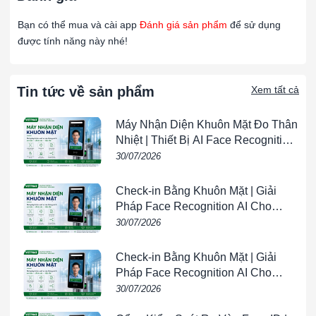
Bạn có thể mua và cài app
Đánh giá sản phẩm
để sử dụng
Công tắc áp suất, ống Bourdon 403SS, dải
DA-21-153-12S
được tính năng này nhé!
psig, 90 psig min. deadband.
Công tắc áp suất, ống Bourdon 403SS, dải
Tin tức về sản phẩm
Xem tất cả
DA-21-153-13S
psig, 150 psig min. deadband.
Máy Nhận Diện Khuôn Mặt Đo Thân
Công tắc áp suất, ống Bourdon 403SS, dải
Nhiệt | Thiết Bị AI Face Recognition
DA-21-153-15S
psig, 450 psig min. deadband.
& Temperature Screening |
30/07/2026
VIETPHAT
Check-in Bằng Khuôn Mặt | Giải
Công tắc áp suất, ống Bourdon 403SS, dải
DA-21-153-16S
Pháp Face Recognition AI Cho
psig, 750 psig min. deadband.
Doanh Nghiệp | VIETPHAT
30/07/2026
Công tắc áp suất, ống Bourdon 403SS, dả
DA-21-153-25S
Check-in Bằng Khuôn Mặt | Giải
Vac-60 psig, 6 psig min. deadband
Pháp Face Recognition AI Cho
Doanh Nghiệp | VIETPHAT
30/07/2026
Công tắc áp suất, ống Bourdon 403SS, dả
DA-21-153-26S