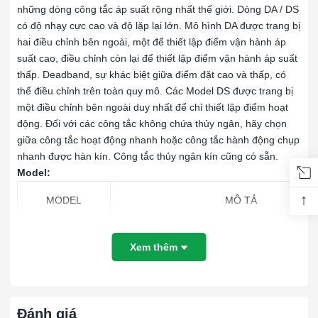
những dòng công tắc áp suất rộng nhất thế giới. Dòng DA / DS
có độ nhạy cực cao và độ lặp lại lớn. Mô hình DA được trang bị
hai điều chỉnh bên ngoài, một để thiết lập điểm vận hành áp
suất cao, điều chỉnh còn lại để thiết lập điểm vận hành áp suất
thấp. Deadband, sự khác biệt giữa điểm đặt cao và thấp, có
thể điều chỉnh trên toàn quy mô. Các Model DS được trang bị
một điều chỉnh bên ngoài duy nhất để chỉ thiết lập điểm hoạt
động. Đối với các công tắc không chứa thủy ngân, hãy chọn
giữa công tắc hoạt động nhanh hoặc công tắc hành động chụp
nhanh được hàn kín. Công tắc thủy ngân kín cũng có sẵn.
Model:
↑
MODEL
MÔ TẢ
Công tắc áp suất, ống Bourdon 403SS, dả
DA-21-153-10S
Xem thêm
psig, 25 psig min. deadband.
Công tắc áp suất, ống Bourdon 403SS, dả
DA-21-153-11S
psig, 60 psig min. deadband.
Đánh giá