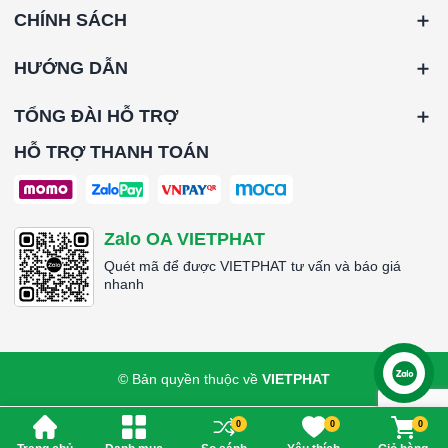
CHÍNH SÁCH
HƯỚNG DẪN
TỔNG ĐÀI HỖ TRỢ
HỖ TRỢ THANH TOÁN
Zalo OA VIETPHAT
Quét mã để được VIETPHAT tư vấn và báo giá
nhanh
© Bản quyền thuộc về
VIETPHAT
Liên hệ
0
0
0