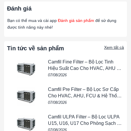
A1PS-24
276 kPa). Độ lặp lại ± 1,0 psi (7 kPa), dải chết 2-5
34 kPa).
Đánh giá
Bạn có thể mua và cài app
Đánh giá sản phẩm
để sử dụng
Công tắc áp suất tiết kiệm, dải điểm cài đặt 30-
được tính năng này nhé!
A1PS-34
(207-1034 kPa), độ lặp lại ± 5,0 psi (34 kPa), dải 
psi (34-207 kPa).
Tin tức về sản phẩm
Xem tất cả
Công tắc áp suất tiết kiệm, dải điểm cài đặt 100
A1PS-44
(689-3445 kPa), độ lặp lại ± 20,0 psi (138 kPa), dả
Camfil Fine Filter – Bộ Lọc Tinh
120 psi (207-827 kPa).
Hiệu Suất Cao Cho HVAC, AHU &
Phòng Sạch
07/08/2026
Camfil Pre Filter – Bộ Lọc Sơ Cấp
Từ khóa: SERIES A1PS/A1VS – CÔNG TẮC ÁP SUẤT, SERIES
Cho HVAC, AHU, FCU & Hệ Thống
A1PS/A1VS – CÔNG TẮC ÁP SUẤT, SERIES A1PS/A1VS –
Thông Gió
07/08/2026
CÔNG TẮC ÁP SUẤT,SERIES A1PS/A1VS – CÔNG TẮC ÁP
SUẤT, SERIES A1PS/A1VS – CÔNG TẮC ÁP SUẤT, SERIES
Camfil ULPA Filter – Bộ Lọc ULPA
A1PS/A1VS – CÔNG TẮC ÁP SUẤT, SERIES A1PS/A1VS –
U15, U16, U17 Cho Phòng Sạch &
CÔNG TẮC ÁP SUẤT, SERIES A1PS/A1VS – CÔNG TẮC ÁP
Bán Dẫn
07/08/2026