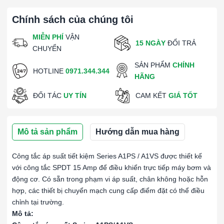
Chính sách của chúng tôi
MIỄN PHÍ
VẬN
15 NGÀY
ĐỔI TRẢ
CHUYỂN
SẢN PHẨM
CHÍNH
HOTLINE
0971.344.344
HÃNG
ĐỐI TÁC
UY TÍN
CAM KẾT
GIÁ TỐT
Mô tả sản phẩm
Hướng dẫn mua hàng
Công tắc áp suất tiết kiệm Series A1PS / A1VS được thiết kế
với công tắc SPDT 15 Amp để điều khiển trực tiếp máy bơm và
động cơ. Có sẵn trong phạm vi áp suất, chân không hoặc hỗn
hợp, các thiết bị chuyển mạch cung cấp điểm đặt có thể điều
chỉnh tại trường.
Mô tả: