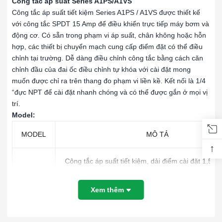
Công tắc áp suất Series A1PS/A1VS
Công tắc áp suất tiết kiệm Series A1PS / A1VS được thiết kế
với công tắc SPDT 15 Amp để điều khiển trực tiếp máy bơm và
động cơ. Có sẵn trong phạm vi áp suất, chân không hoặc hỗn
hợp, các thiết bị chuyển mạch cung cấp điểm đặt có thể điều
chỉnh tại trường. Dễ dàng điều chỉnh công tắc bằng cách căn
chỉnh đầu của đai ốc điều chỉnh tự khóa với cài đặt mong
muốn được chỉ ra trên thang đo phạm vi liền kề. Kết nối là 1/4
“đực NPT để cài đặt nhanh chóng và có thể được gắn ở mọi vị
trí.
Model:
MODEL
MÔ TẢ
↑
Công tắc áp suất tiết kiệm, dải điểm cài đặt 1,5-3,
A1PS-14
24 kPa). Độ lặp lại ± 0,15 psi (1 kPa), dải chết 0,
(3-11 kPa).
Xem thêm
Công tắc áp suất tiết kiệm, dải điểm cài đặt 3-40 