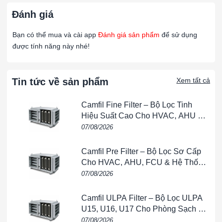
🏭 Ứng dụng thực tế
Đánh giá
Tòa nhà thương mại, văn phòng, khách sạn
: hệ thống
Bạn có thể mua và cài app
Đánh giá sản phẩm
để sử dụng
điều hòa trung tâm.
được tính năng này nhé!
Nhà máy công nghiệp
: điện tử, cơ khí, dệt may.
Ngành thực phẩm & dược phẩm
: bảo vệ lọc tinh/HEPA
Tin tức về sản phẩm
Xem tất cả
trong phòng sạch.
Phòng sơn & sản xuất ô tô
: lọc bụi sơn, hạt lơ lửng.
Camfil Fine Filter – Bộ Lọc Tinh
Hiệu Suất Cao Cho HVAC, AHU &
Bệnh viện & phòng thí nghiệm
: tiền lọc trước các hệ
Phòng Sạch
07/08/2026
thống lọc tinh.
Camfil Pre Filter – Bộ Lọc Sơ Cấp
🌟 Lợi ích khi sử dụng AmAir 300E
Cho HVAC, AHU, FCU & Hệ Thống
✅ Giữ lại hiệu quả bụi thô, giảm tải cho lọc tinh.
Thông Gió
07/08/2026
✅ Tăng tuổi thọ lọc HEPA, tiết kiệm chi phí vận hành.
Camfil ULPA Filter – Bộ Lọc ULPA
U15, U16, U17 Cho Phòng Sạch &
✅ Cấu tạo bền chắc, chống ẩm tốt.
Bán Dẫn
07/08/2026