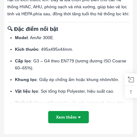
thống HVAC, AHU, phòng sạch và nhà xưởng, giúp bảo vệ lọc
tinh và HEPA phía sau, đồng thời tăng tuổi thọ hệ thống lọc khí.
🔍 Đặc điểm nổi bật
Model
: AmAir 300E.
Kích thước
: 495x495x44mm.
Cấp lọc
: G3 – G4 theo EN779 (tương đương ISO Coarse
60–65%).
Khung lọc
: Giấy ép chống ẩm hoặc khung nhôm/tôn.
↑
Vật liệu lọc
: Sợi tổng hợp Polyester, hiệu suất cao.
Thiết kế
: Dạng phẳng hoặc xếp nếp (pleated), tăng diện
tích lọc và tuổi thọ.
Xem thêm
Ứng dụng
: Dùng làm lớp lọc sơ cấp trong hệ thống HVAC
công nghiệp và thương mại.