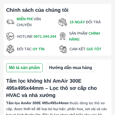
Chính sách của chúng tôi
MIỄN PHÍ
VẬN
15 NGÀY
ĐỔI TRẢ
CHUYỂN
SẢN PHẨM
CHÍNH
HOTLINE
0971.344.344
HÃNG
ĐỐI TÁC
UY TÍN
CAM KẾT
GIÁ TỐT
Mô tả sản phẩm
Hướng dẫn mua hàng
Tấm lọc không khí AmAir 300E
495x495x44mm – Lọc thô sơ cấp cho
HVAC và nhà xưởng
Tấm lọc AmAir 300E 495x495x44mm
thuộc dòng lọc thô sơ
cấp, được thiết kế để loại bỏ bụi bẩn, phấn hoa, sợi vải và các
hạt có kích thước lớn. Đây là lựa chọn phổ biến cho các hệ