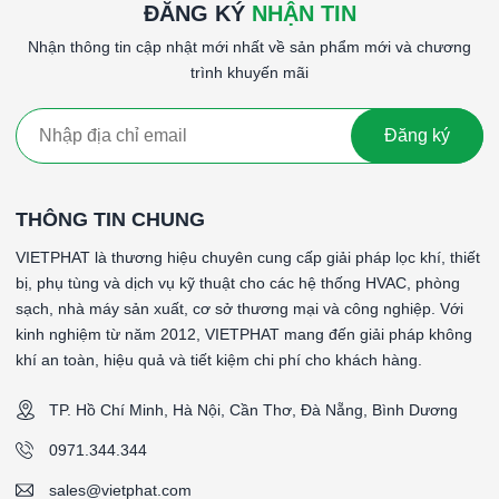
ĐĂNG KÝ
NHẬN TIN
Email:
sales@vietphat.com
Nhận thông tin cập nhật mới nhất về sản phẩm mới và chương
trình khuyến mãi
Website:
www.vietphat.com
👉
VIETPHAT – Giải pháp lọc khí sơ cấp hiệu quả cho hệ
Đăng ký
thống HVAC & phòng sạch.
####
THÔNG TIN CHUNG
AmAir 300E 495x495x44mm
VIETPHAT là thương hiệu chuyên cung cấp giải pháp lọc khí, thiết
Size: 495W x 495H x 44D mm
bị, phụ tùng và dịch vụ kỹ thuật cho các hệ thống HVAC, phòng
Pressure Drop: 58 Pa
sạch, nhà máy sản xuất, cơ sở thương mại và công nghiệp. Với
Filter Class: G4
kinh nghiệm từ năm 2012, VIETPHAT mang đến giải pháp không
Filter Airflow: 2361 CMH
khí an toàn, hiệu quả và tiết kiệm chi phí cho khách hàng.
Efficiency: 90% ≤ AM
####
TP. Hồ Chí Minh, Hà Nội, Cần Thơ, Đà Nẵng, Bình Dương
Từ khóa: AmAir 300E 495x495x44mm, AmAir 300E
0971.344.344
495x495x44mm, AmAir 300E 495x495x44mm, AmAir 300E
sales@vietphat.com