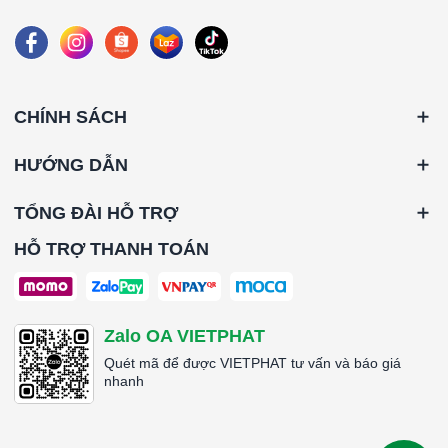
####
#từ khóa: Amair 300E 508x508x44mmAmair 300E
508x508x44mm
CHÍNH SÁCH
HƯỚNG DẪN
TỔNG ĐÀI HỖ TRỢ
HỖ TRỢ THANH TOÁN
Zalo OA VIETPHAT
Quét mã để được VIETPHAT tư vấn và báo giá
nhanh