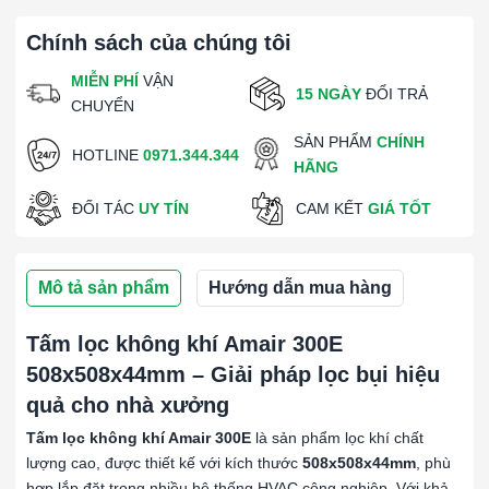
Chính sách của chúng tôi
MIỄN PHÍ
VẬN
15 NGÀY
ĐỔI TRẢ
CHUYỂN
SẢN PHẨM
CHÍNH
HOTLINE
0971.344.344
HÃNG
ĐỐI TÁC
UY TÍN
CAM KẾT
GIÁ TỐT
Mô tả sản phẩm
Hướng dẫn mua hàng
Tấm lọc không khí Amair 300E
508x508x44mm – Giải pháp lọc bụi hiệu
quả cho nhà xưởng
Tấm lọc không khí Amair 300E
là sản phẩm lọc khí chất
lượng cao, được thiết kế với kích thước
508x508x44mm
, phù
hợp lắp đặt trong nhiều hệ thống HVAC công nghiệp. Với khả