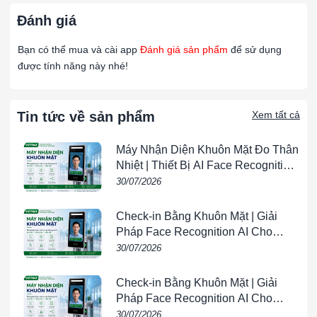
🏭 Ứng dụng trong thực tế
Đánh giá
Nhà xưởng sản xuất
: Thực phẩm, nước giải khát, dược
phẩm.
Bạn có thể mua và cài app
Đánh giá sản phẩm
để sử dụng
được tính năng này nhé!
Ngành công nghiệp điện tử
: Phòng sạch, khu sản xuất
linh kiện.
Tin tức về sản phẩm
Xem tất cả
Hệ thống HVAC công nghiệp
: AHU, FCU, điều hòa trung
tâm.
Máy Nhận Diện Khuôn Mặt Đo Thân
Tòa nhà thương mại, bệnh viện, phòng thí nghiệm
.
Nhiệt | Thiết Bị AI Face Recognition
& Temperature Screening |
30/07/2026
🌟 Lợi ích khi sử dụng Amair 300E
VIETPHAT
✅ Cải thiện chất lượng không khí trong khu vực sản xuất.
Check-in Bằng Khuôn Mặt | Giải
Pháp Face Recognition AI Cho
✅ Kéo dài tuổi thọ cho các bộ lọc tinh, lọc HEPA phía sau.
Doanh Nghiệp | VIETPHAT
30/07/2026
✅ Giảm thiểu sự cố bụi bẩn gây hư hại thiết bị.
Check-in Bằng Khuôn Mặt | Giải
✅ Tiết kiệm chi phí bảo trì hệ thống HVAC.
Pháp Face Recognition AI Cho
Doanh Nghiệp | VIETPHAT
30/07/2026