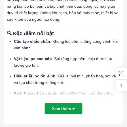
năng loại bỏ bụi bẩn và tạp chất hiệu quả, dòng lọc này giúp
duy trì chất lượng không khí sạch, bảo vệ máy móc, thiết bị và
sức khỏe của người lao động.
🔍 Đặc điểm nổi bật
Cấu tạo chắc chắn
: Khung lọc bền, chống cong vênh khi
vận hành.
Vật liệu lọc cao cấp
: Sợi tổng hợp bền, chịu được lưu
lượng gió lớn.
Hiệu suất lọc ổn định
: Giữ lại bụi mịn, phấn hoa, sợi vải
và tạp chất trong không khí.
↑
Kích thước tiêu chuẩn
: 508x508x44mm, dễ dàng thay
thế, lắp đặt.
Xem thêm
Ứng dụng đa dạng
: Sử dụng trong AHU, FCU, phòng
sạch, nhà xưởng sản xuất thực phẩm, dược phẩm, điện tử.