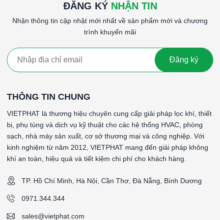
Website:
www.vietphat.com
ĐĂNG KÝ
NHẬN TIN
Nhận thông tin cập nhật mới nhất về sản phẩm mới và chương
👉
VIETPHAT – Giải pháp không khí sạch, an toàn, hiệu
trình khuyến mãi
quả cho nhà xưởng của bạn.
####
Đăng ký
*Pleated Filters: AmAir 300E
*Filter Class: G4 according to EN779
*Filter Class: MERV 8 according to ASHARE 52.2
THÔNG TIN CHUNG
*Media Type: Non-Woven cotton synthetic blend
VIETPHAT là thương hiệu chuyên cung cấp giải pháp lọc khí, thiết
*Frame Material: Moisture resistant beverage board
bị, phụ tùng và dịch vụ kỹ thuật cho các hệ thống HVAC, phòng
*Gasket Material: No
sạch, nhà máy sản xuất, cơ sở thương mại và công nghiệp. Với
*Gasket Position: No
kinh nghiệm từ năm 2012, VIETPHAT mang đến giải pháp không
*Antimicrobial Available: No
khí an toàn, hiệu quả và tiết kiệm chi phí cho khách hàng.
*Rated Initial Resistance: 60 Pa
*Recommended Final Resistance: 250 Pa
TP. Hồ Chí Minh, Hà Nội, Cần Thơ, Đà Nẵng, Bình Dương
*Max Operating Temperature: 93°C
*Size (WxHxD): 508x508x44mm
0971.344.344
*Airflow:2500 CMH
sales@vietphat.com