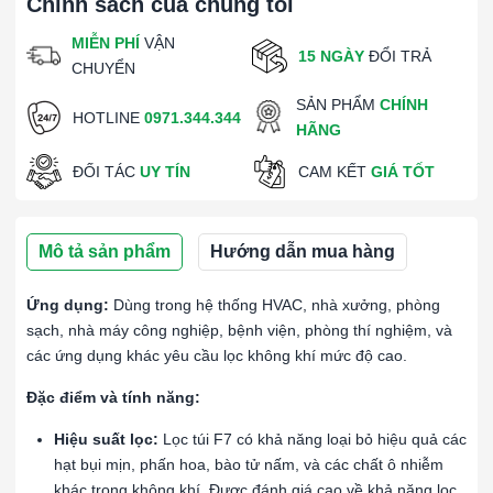
Chính sách của chúng tôi
MIỄN PHÍ
VẬN
15 NGÀY
ĐỔI TRẢ
CHUYỂN
SẢN PHẨM
CHÍNH
HOTLINE
0971.344.344
HÃNG
ĐỐI TÁC
UY TÍN
CAM KẾT
GIÁ TỐT
Mô tả sản phẩm
Hướng dẫn mua hàng
Ứng dụng:
Dùng trong hệ thống HVAC, nhà xưởng, phòng
sạch, nhà máy công nghiệp, bệnh viện, phòng thí nghiệm, và
các ứng dụng khác yêu cầu lọc không khí mức độ cao.
Đặc điểm và tính năng:
Hiệu suất lọc:
Lọc túi F7 có khả năng loại bỏ hiệu quả các
hạt bụi mịn, phấn hoa, bào tử nấm, và các chất ô nhiễm
khác trong không khí. Được đánh giá cao về khả năng lọc