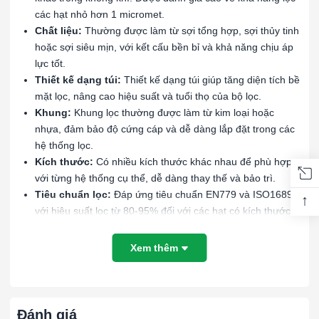
các hạt nhỏ hơn 1 micromet.
Chất liệu:
Thường được làm từ sợi tổng hợp, sợi thủy tinh
hoặc sợi siêu mịn, với kết cấu bền bỉ và khả năng chịu áp
lực tốt.
Thiết kế dạng túi:
Thiết kế dạng túi giúp tăng diện tích bề
mặt lọc, nâng cao hiệu suất và tuổi thọ của bộ lọc.
Khung:
Khung lọc thường được làm từ kim loại hoặc
nhựa, đảm bảo độ cứng cáp và dễ dàng lắp đặt trong các
hệ thống lọc.
Kích thước:
Có nhiều kích thước khác nhau để phù hợp
với từng hệ thống cụ thể, dễ dàng thay thế và bảo trì.
Tiêu chuẩn lọc:
Đáp ứng tiêu chuẩn EN779 và ISO16890
↑
với hiệu suất lọc từ 80-95% đối với các hạt có kích thước
từ 0.3-1 micromet, phân loại là ePM1 70-85%.
Xem thêm
Lợi ích:
Cải thiện chất lượng không khí:
Loại bỏ các hạt bụi mịn
và các chất ô nhiễm trong không khí, đảm bảo môi trường
Đánh giá
làm việc và sinh hoạt trong lành và an toàn.