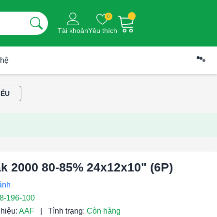
0
Tài khoản
Yêu thích
 hệ
IỂU
ak 2000 80-85% 24x12x10" (6P)
8-196-100
hiệu:
AAF
|
Tình trạng:
Còn hàng