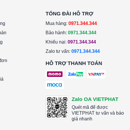
TỔNG ĐÀI HỖ TRỢ
àng
Mua hàng:
0971.344.344
oán
Bảo hành:
0971.344.344
ng
Khiếu nại:
0971.344.344
Zalo tư vấn:
0971.344.344
 đơn
HỖ TRỢ THANH TOÁN
iá
Zalo OA VIETPHAT
Quét mã để được
VIETPHAT tư vấn và báo
giá nhanh