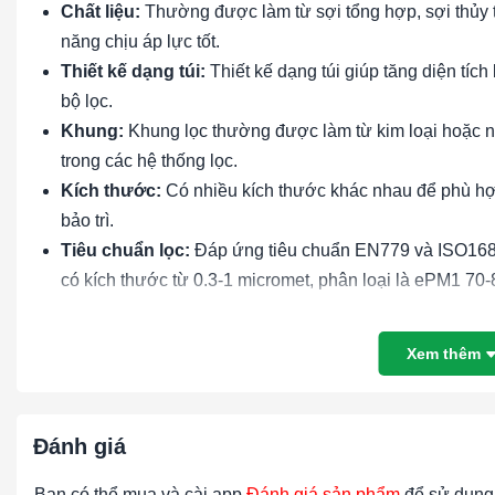
Chất liệu:
Thường được làm từ sợi tổng hợp, sợi thủy ti
năng chịu áp lực tốt.
Thiết kế dạng túi:
Thiết kế dạng túi giúp tăng diện tích
bộ lọc.
Khung:
Khung lọc thường được làm từ kim loại hoặc n
trong các hệ thống lọc.
Kích thước:
Có nhiều kích thước khác nhau để phù hợp
bảo trì.
Tiêu chuẩn lọc:
Đáp ứng tiêu chuẩn EN779 và ISO16890
có kích thước từ 0.3-1 micromet, phân loại là ePM1 70
Lợi ích Tấm lọc không khí dùng trong nhà xưởng:
Xem thêm
Cải thiện chất lượng không khí:
Loại bỏ các hạt bụi m
bảo môi trường làm việc và sinh hoạt trong lành và an t
Bảo vệ thiết bị:
Giảm thiểu sự tích tụ của các hạt bụi mịn
Đánh giá
dài tuổi thọ của toàn bộ hệ thống lọc.
Tiết kiệm chi phí:
Lọc túi F8 có chi phí hợp lý, dễ dàng 
Bạn có thể mua và cài app
Đánh giá sản phẩm
để sử dụng 