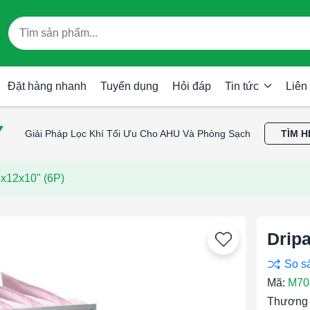
Đặt hàng nhanh
Tuyển dụng
Hỏi đáp
Tin tức
Liên
Giải Pháp Lọc Khí Tối Ưu Cho AHU Và Phòng Sạch
TÌM H
x12x10" (6P)
Drip
Mã:
M70
Thương 