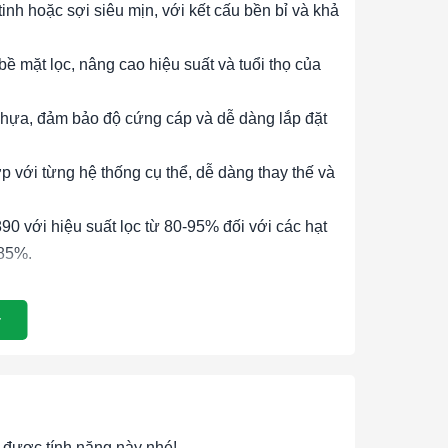
nh hoặc sợi siêu mịn, với kết cấu bền bỉ và khả
 bề mặt lọc, nâng cao hiệu suất và tuổi thọ của
hựa, đảm bảo độ cứng cáp và dễ dàng lắp đặt
 với từng hệ thống cụ thể, dễ dàng thay thế và
 với hiệu suất lọc từ 80-95% đối với các hạt
-85%.
ịn và các chất ô nhiễm trong không khí, đảm
oàn.
 trên các thiết bị và bộ lọc tinh, bảo vệ và kéo
thay thế, giúp giảm chi phí bảo trì và vận hành.
được tính năng này nhé!