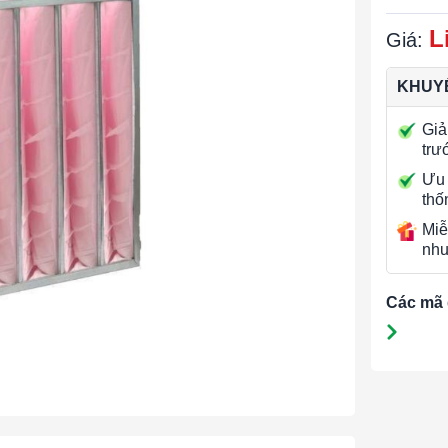
L
Giá:
KHUYẾ
Giả
trư
Ưu 
thố
Miễ
nhu
Các mã 