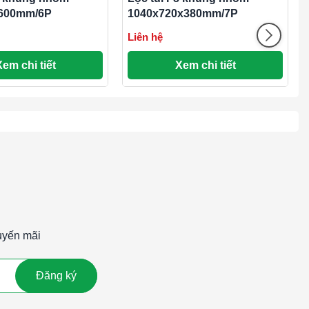
600mm/6P
1040x720x380mm/7P
Liên hệ
Xem chi tiết
Xem chi tiết
uyến mãi
Đăng ký