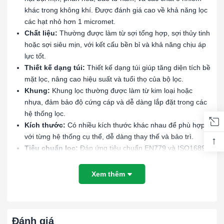
khác trong không khí. Được đánh giá cao về khả năng lọc
các hạt nhỏ hơn 1 micromet.
Chất liệu:
Thường được làm từ sợi tổng hợp, sợi thủy tinh
hoặc sợi siêu mịn, với kết cấu bền bỉ và khả năng chịu áp
lực tốt.
Thiết kế dạng túi:
Thiết kế dạng túi giúp tăng diện tích bề
mặt lọc, nâng cao hiệu suất và tuổi thọ của bộ lọc.
Khung:
Khung lọc thường được làm từ kim loại hoặc
nhựa, đảm bảo độ cứng cáp và dễ dàng lắp đặt trong các
hệ thống lọc.
Kích thước:
Có nhiều kích thước khác nhau để phù hợp
với từng hệ thống cụ thể, dễ dàng thay thế và bảo trì.
↑
Tiêu chuẩn lọc:
Đáp ứng tiêu chuẩn EN779 và ISO16890
với hiệu suất lọc từ 80-95% đối với các hạt có kích thước
từ 0.3-1 micromet, phân loại là ePM1 70-85%.
Xem thêm
Lợi ích Tấm lọc không khí dùng trong nhà xưởng:
Cải thiện chất lượng không khí:
Loại bỏ các hạt bụi mịn
Đánh giá
và các chất ô nhiễm trong không khí, đảm bảo môi trường