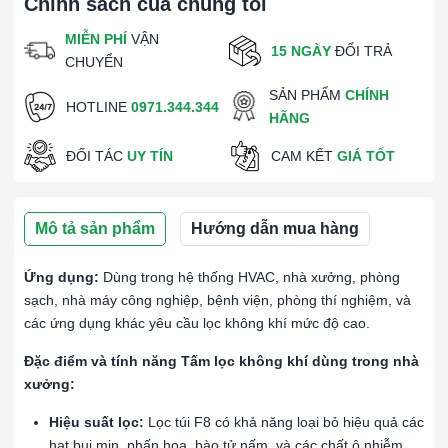
Chính sách của chúng tôi
MIỄN PHÍ
VẬN
15 NGÀY
ĐỔI TRẢ
CHUYỂN
SẢN PHẨM
CHÍNH
HOTLINE
0971.344.344
HÃNG
ĐỐI TÁC
UY TÍN
CAM KẾT
GIÁ TỐT
Mô tả sản phẩm
Hướng dẫn mua hàng
Ứng dụng:
Dùng trong hệ thống HVAC, nhà xưởng, phòng
sạch, nhà máy công nghiệp, bệnh viện, phòng thí nghiệm, và
các ứng dụng khác yêu cầu lọc không khí mức độ cao.
Đặc điểm và tính năng Tấm lọc không khí dùng trong nhà
xưởng:
Hiệu suất lọc:
Lọc túi F8 có khả năng loại bỏ hiệu quả các
hạt bụi mịn, phấn hoa, bào tử nấm, và các chất ô nhiễm