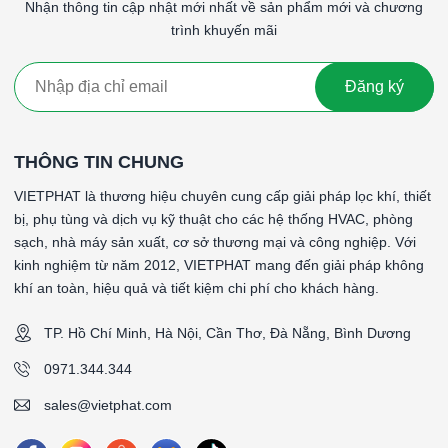
Nhận thông tin cập nhật mới nhất về sản phẩm mới và chương
*Recommended Final Resistance: 450 Pa
trình khuyến mãi
*Max Operating Temperature: 66°C
*Size (WxHxD): 24x24x24'' (594x594x610mm) (6P)
*Airflow: 3,400 CMH
Đăng ký
####
THÔNG TIN CHUNG
VIETPHAT là thương hiệu chuyên cung cấp giải pháp lọc khí, thiết
bị, phụ tùng và dịch vụ kỹ thuật cho các hệ thống HVAC, phòng
sạch, nhà máy sản xuất, cơ sở thương mại và công nghiệp. Với
kinh nghiệm từ năm 2012, VIETPHAT mang đến giải pháp không
khí an toàn, hiệu quả và tiết kiệm chi phí cho khách hàng.
TP. Hồ Chí Minh, Hà Nội, Cần Thơ, Đà Nẵng, Bình Dương
0971.344.344
sales@vietphat.com