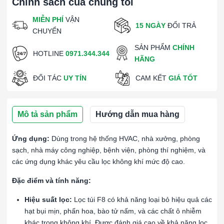
Chính sách của chúng tôi
MIỄN PHÍ
VẬN
15 NGÀY
ĐỔI TRẢ
CHUYỂN
SẢN PHẨM
CHÍNH
HOTLINE
0971.344.344
HÃNG
ĐỐI TÁC
UY TÍN
CAM KẾT
GIÁ TỐT
Mô tả sản phẩm
Hướng dẫn mua hàng
Ứng dụng:
Dùng trong hệ thống HVAC, nhà xưởng, phòng
sạch, nhà máy công nghiệp, bệnh viện, phòng thí nghiệm, và
các ứng dụng khác yêu cầu lọc không khí mức độ cao.
Đặc điểm và tính năng:
Hiệu suất lọc:
Lọc túi F8 có khả năng loại bỏ hiệu quả các
hạt bụi mịn, phấn hoa, bào tử nấm, và các chất ô nhiễm
khác trong không khí. Được đánh giá cao về khả năng lọc