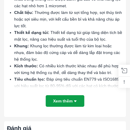
các hạt nhỏ hơn 1 micromet.
Chất liệu:
Thường được làm từ sợi tổng hợp, sợi thủy tinh
hoặc sợi siêu mịn, với kết cấu bền bỉ và khả năng chịu áp
lực tốt.
Thiết kế dạng túi:
Thiết kế dạng túi giúp tăng diện tích bề
mặt lọc, nâng cao hiệu suất và tuổi thọ của bộ lọc.
Khung:
Khung lọc thường được làm từ kim loại hoặc
nhựa, đảm bảo độ cứng cáp và dễ dàng lắp đặt trong các
hệ thống lọc.
Kích thước:
Có nhiều kích thước khác nhau để phù hợp
với từng hệ thống cụ thể, dễ dàng thay thế và bảo trì.
Tiêu chuẩn lọc:
Đáp ứng tiêu chuẩn EN779 và ISO16890
↑
với hiệu suất lọc từ 80-95% đối với các hạt có kích thước
từ 0.3-1 micromet, phân loại là ePM1 70-85%.
Xem thêm
Lợi ích:
Cải thiện chất lượng không khí:
Loại bỏ các hạt bụi mịn
và các chất ô nhiễm trong không khí, đảm bảo môi trường
Đánh giá
làm việc và sinh hoạt trong lành và an toàn.