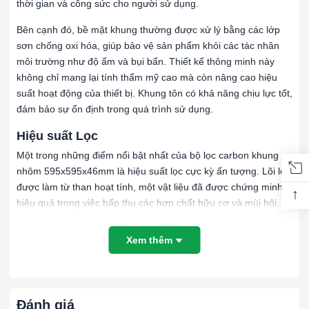
thời gian và công sức cho người sử dụng.
Bên cạnh đó, bề mặt khung thường được xử lý bằng các lớp
sơn chống oxi hóa, giúp bảo vệ sản phẩm khỏi các tác nhân
môi trường như độ ẩm và bụi bẩn. Thiết kế thông minh này
không chỉ mang lại tính thẩm mỹ cao mà còn nâng cao hiệu
suất hoạt động của thiết bị. Khung tôn có khả năng chịu lực tốt,
đảm bảo sự ổn định trong quá trình sử dụng.
Hiệu suất Lọc
Một trong những điểm nổi bật nhất của bộ lọc carbon khung
nhôm 595x595x46mm là hiệu suất lọc cực kỳ ấn tượng. Lõi lọc
được làm từ than hoạt tính, một vật liệu đã được chứng minh
↑
hiệu quả trong việc hấp thụ các hợp chất hữu cơ và mùi hôi.
Khi không khí đi qua lớp carbon, các tạp chất độc hại sẽ bị giữ
lại, trong khi không khí sạch sẽ được đưa ra ngoài.
Xem thêm
Các nghiên cứu cho thấy bộ lọc này có khả năng loại bỏ tới
99% các chất ô nhiễm có hại, bao gồm bụi mịn, vi khuẩn, nấm
mốc và các khí độc hại như formaldehyde và benzen. Điều này
Đánh giá
không chỉ giúp cải thiện chất lượng không khí mà còn góp