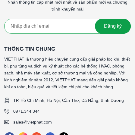
#Từ khóa: Lọc carbon khung nhôm 595x595x46mm, Lọc
Nhận thông tin cập nhật mới nhất về sản phẩm mới và chương
carbon khung nhôm 595x595x46mm, Lọc carbon khung nhôm
trình khuyến mãi
595x595x46mm, Lọc carbon khung nhôm
595x595x46mm, Lọc carbon khung nhôm
Đăng ký
595x595x46mm, Lọc carbon khung nhôm
595x595x46mm, Lọc carbon khung nhôm 595x595x46mm
####
THÔNG TIN CHUNG
*Tên sản phẩm: PreCarb WA
VIETPHAT là thương hiệu chuyên cung cấp giải pháp lọc khí, thiết
*Vật liệu lọc: Bông carbon dầy 5mm
bị, phụ tùng và dịch vụ kỹ thuật cho các hệ thống HVAC, phòng
*Vật liệu khung: Khung nhôm định hình
sạch, nhà máy sản xuất, cơ sở thương mại và công nghiệp. Với
*Gasket (ron): Không có gasket (ron)
kinh nghiệm từ năm 2012, VIETPHAT mang đến giải pháp không
*Lưới bảo vệ: Không có
khí an toàn, hiệu quả và tiết kiệm chi phí cho khách hàng.
*Nhiệt độ hoạt động tối đa: 70 °C
*Vận tốc gió bề mặt: 2.5 m/s
TP. Hồ Chí Minh, Hà Nội, Cần Thơ, Đà Nẵng, Bình Dương
*Độ tổn thất áp suất ban đầu: 70Pa
0971.344.344
*Độ tổn thất áp suất khuyến nghị thay thế: 250Pa
*Lưu lượng: 3500CMH
sales@vietphat.com
*Kích thước (WxHxD): 595x595x46mm