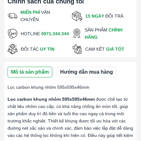
Chính sách của chúng tôi
MIỄN PHÍ
VẬN
15 NGÀY
ĐỔI TRẢ
CHUYỂN
SẢN PHẨM
CHÍNH
HOTLINE
0971.344.344
HÃNG
ĐỐI TÁC
UY TÍN
CAM KẾT
GIÁ TỐT
Mô tả sản phẩm
Hướng dẫn mua hàng
Lọc carbon khung nhôm 595x595x46mm
Lọc carbon khung nhôm 595x595x46mm
được chế tạo từ
chất liệu nhôm cao cấp, có khả năng chống ăn mòn tốt, giúp
sản phẩm duy trì độ bền và tuổi thọ cao ngay cả trong môi
trường khắc nghiệt. Thiết kế khung được tối ưu hóa với các
đường nét sắc sảo và chính xác, đảm bảo việc lắp đặt dễ dàng
vào các hệ thống lọc không khí hiện có. Điều này giúp tiết kiệm