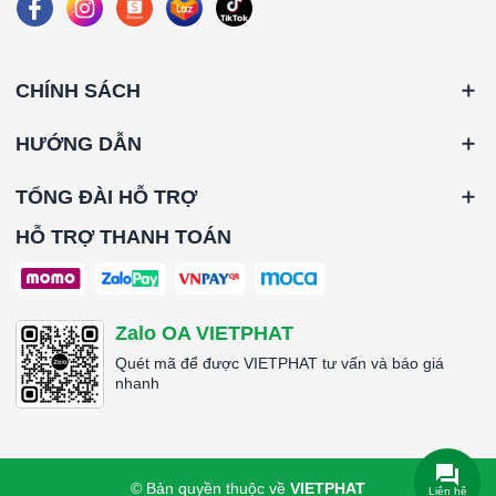
####
CHÍNH SÁCH
HƯỚNG DẪN
TỔNG ĐÀI HỖ TRỢ
HỖ TRỢ THANH TOÁN
Zalo OA VIETPHAT
Quét mã để được VIETPHAT tư vấn và báo giá
nhanh
© Bản quyền thuộc về
VIETPHAT
Liên hệ