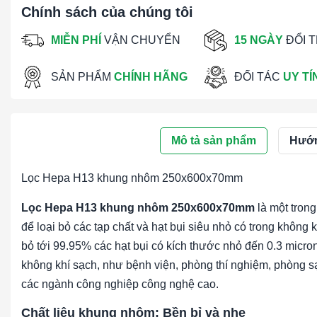
Chính sách của chúng tôi
MIỄN PHÍ
VẬN CHUYỂN
15 NGÀY
ĐỔI 
SẢN PHẨM
CHÍNH HÃNG
ĐỐI TÁC
UY TÍ
Mô tả sản phẩm
Hướn
Lọc Hepa H13 khung nhôm 250x600x70mm
Lọc Hepa H13 khung nhôm 250x600x70mm
là một trong
để loại bỏ các tạp chất và hạt bụi siêu nhỏ có trong không k
bỏ tới 99.95% các hạt bụi có kích thước nhỏ đến 0.3 micro
không khí sạch, như bệnh viện, phòng thí nghiệm, phòng 
các ngành công nghiệp công nghệ cao.
Chất liệu khung nhôm: Bền bỉ và nhẹ