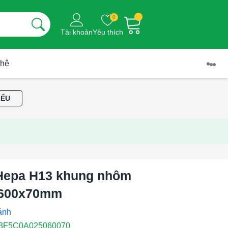
0
Tài khoản
Yêu thích
 hệ
IỂU
Hepa H13 khung nhôm
600x70mm
13F5C0A025060070