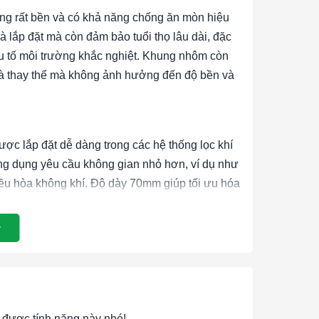
ưng rất bền và có khả năng chống ăn mòn hiệu
à lắp đặt mà còn đảm bảo tuổi thọ lâu dài, đặc
ếu tố môi trường khắc nghiệt. Khung nhôm còn
ì và thay thế mà không ảnh hưởng đến độ bền và
ược lắp đặt dễ dàng trong các hệ thống lọc khí
ng dụng yêu cầu không gian nhỏ hơn, ví dụ như
điều hòa không khí. Độ dày 70mm giúp tối ưu hóa
ầu hết các tác nhân gây ô nhiễm mà không làm
ụi siêu mịn có kích thước từ 0.3 micron trở lên,
dị ứng. Công nghệ lọc này đặc biệt hiệu quả
u cầu nghiêm ngặt về chất lượng không khí như
được tính năng này nhé!