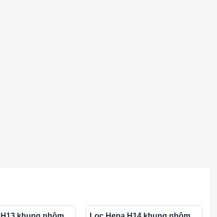
 H13 khung nhôm
Lọc Hepa H14 khung nhôm