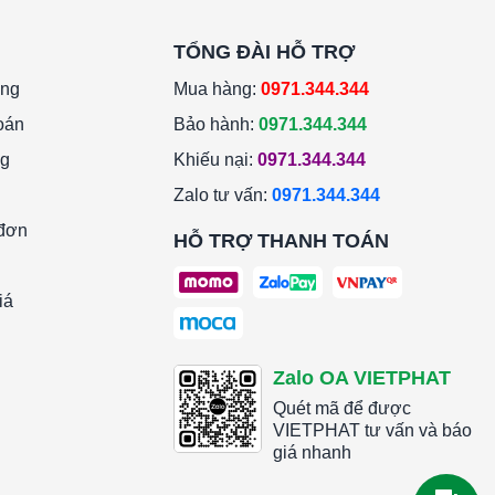
TỔNG ĐÀI HỖ TRỢ
àng
Mua hàng:
0971.344.344
oán
Bảo hành:
0971.344.344
ng
Khiếu nại:
0971.344.344
Zalo tư vấn:
0971.344.344
 đơn
HỖ TRỢ THANH TOÁN
iá
Zalo OA VIETPHAT
Quét mã để được
VIETPHAT tư vấn và báo
giá nhanh