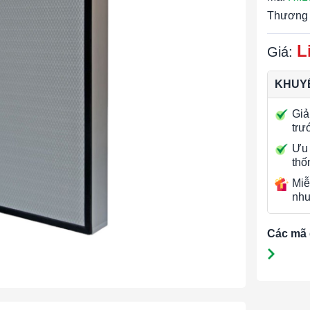
Thương 
L
Giá:
KHUYẾ
Giả
trư
Ưu 
thố
Miễ
nhu
Các mã 