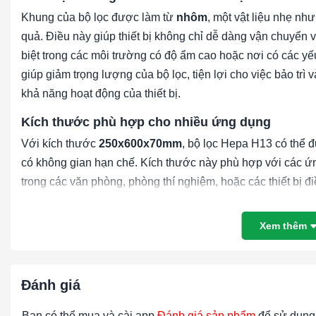
Khung của bộ lọc được làm từ
nhôm
, một vật liệu nhẹ nh
quả. Điều này giúp thiết bị không chỉ dễ dàng vận chuyển v
biệt trong các môi trường có độ ẩm cao hoặc nơi có các y
giúp giảm trọng lượng của bộ lọc, tiện lợi cho việc bảo tr
khả năng hoạt động của thiết bị.
Kích thước phù hợp cho nhiều ứng dụng
Với kích thước
250x600x70mm
, bộ lọc Hepa H13 có thể đ
có không gian hạn chế. Kích thước này phù hợp với các ứ
trong các văn phòng, phòng thí nghiệm, hoặc các thiết bị 
hiệu suất lọc, tạo ra diện tích bề mặt đủ lớn để loại bỏ h
giảm lưu lượng khí qua bộ lọc.
Xem thêm
Hiệu quả lọc tuyệt vời
Bộ lọc
HEPA H13
có khả năng loại bỏ đến 99.95% các hạt b
Đánh giá
bao gồm cả các vi khuẩn, vi rút, nấm mốc, và các chất gây 
trong việc làm sạch không khí trong các môi trường có yê
Bạn có thể mua và cài app
Đánh giá sản phẩm
để sử dụng 