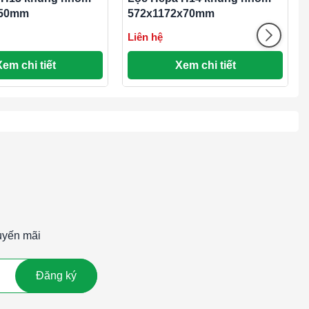
x50mm
572x1172x70mm
Liên hệ
Xem chi tiết
Xem chi tiết
uyến mãi
Đăng ký