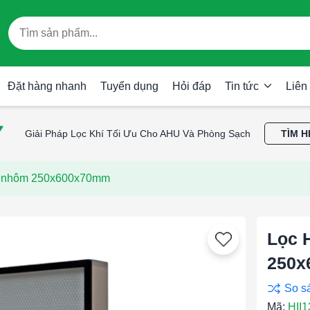
Đặt hàng nhanh
Tuyển dụng
Hỏi đáp
Tin tức
Liên
Giải Pháp Lọc Khí Tối Ưu Cho AHU Và Phòng Sạch
TÌM H
g nhôm 250x600x70mm
Lọc 
250x
Mã:
HII