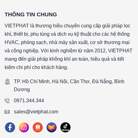
*Vật liệu chia gió: Nhựa nhiệt dẻo
THÔNG TIN CHUNG
*Nhiệt độ hoạt động tối đa: 90 °C
*Loại gờ: Không có gờ
VIETPHAT là thương hiệu chuyên cung cấp giải pháp lọc
*Vận tốc gió bề mặt: 0.45 m/s
khí, thiết bị, phụ tùng và dịch vụ kỹ thuật cho các hệ thống
*Độ tổn thất áp suất ban đầu: 100Pa
HVAC, phòng sạch, nhà máy sản xuất, cơ sở thương mại
*Độ tổn thất áp suất khuyến nghị thay thế: 500Pa
và công nghiệp. Với kinh nghiệm từ năm 2012, VIETPHAT
*Lưu lượng: 200CMH
mang đến giải pháp không khí an toàn, hiệu quả và tiết
*Kích thước (WxHxD): 250x600x70mm
kiệm chi phí cho khách hàng.
####
TP. Hồ Chí Minh, Hà Nội, Cần Thơ, Đà Nẵng, Bình
Dương
0971.344.344
sales@vietphat.com