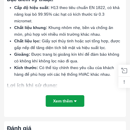
Cấp độ hiệu suất:
H13 theo tiêu chuẩn EN 1822, có khả
năng loại bỏ 99.95% các hạt có kích thước từ 0.3
micromet.
Chất liệu khung:
Khung nhôm nhẹ, bền và chống ăn
mòn, phù hợp với nhiều môi trường khác nhau.
Chất liệu lọc:
Giấy sợi thủy tinh hoặc sợi tổng hợp, được
gấp nếp để tăng diện tích bề mặt và hiệu suất lọc.
Gioăng:
Được trang bị gioăng kín khí để đảm bảo không
có không khí không lọc nào đi qua.
Kích thước:
Có thể tùy chỉnh theo yêu cầu của khách
hàng để phù hợp với các hệ thống HVAC khác nhau.
↑
Lợi ích khi sử dụng:
Hiệu quả lọc cao:
Loại bỏ hầu hết các hạt bụi mịn, vi
khuẩn và các tạp chất khác, đảm bảo không khí sạch tuyệt
Xem thêm
đối.
Độ bền vượt trội:
Khung nhôm chắc chắn và chống ăn
mòn, kéo dài tuổi thọ của bộ lọc ngay cả trong các điều
kiện môi trường khắc nghiệt.
Đánh giá