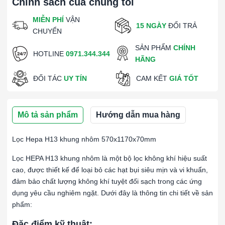
Chính sách của chúng tôi
MIỄN PHÍ
VẬN
15 NGÀY
ĐỔI TRẢ
CHUYỂN
SẢN PHẨM
CHÍNH
HOTLINE
0971.344.344
HÃNG
ĐỐI TÁC
UY TÍN
CAM KẾT
GIÁ TỐT
Mô tả sản phẩm
Hướng dẫn mua hàng
Lọc Hepa H13 khung nhôm 570x1170x70mm
Lọc HEPA H13 khung nhôm là một bộ lọc không khí hiệu suất
cao, được thiết kế để loại bỏ các hạt bụi siêu mịn và vi khuẩn,
đảm bảo chất lượng không khí tuyệt đối sạch trong các ứng
dụng yêu cầu nghiêm ngặt. Dưới đây là thông tin chi tiết về sản
phẩm:
Đặc điểm kỹ thuật: