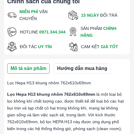
Chính sách của chúng tôi
MIỄN PHÍ
VẬN
15 NGÀY
ĐỔI TRẢ
CHUYỂN
SẢN PHẨM
CHÍNH
HOTLINE
0971.344.344
HÃNG
ĐỐI TÁC
UY TÍN
CAM KẾT
GIÁ TỐT
Mô tả sản phẩm
Hướng dẫn mua hàng
Lọc Hepa H13 khung nhôm 762x610x69mm
Lọc Hepa H13 khung nhôm 762x610x69mm
là một loại bộ
lọc không khí chất lượng cao, được thiết kế để loại bỏ các hạt
bụi mịn và tạp chất có hại trong không khí, mang lại không
gian sống và làm việc sạch sẽ, trong lành. Với kích thước
762x610x69mm, bộ lọc HEPA H13 này được ứng dụng phổ
biến trong các hệ thống thông gió, phòng sạch (clean room),