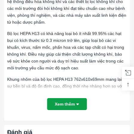
hệ thống điều hòa không khí và các thiết bị lọc không khí cho
các môi trường đòi hỏi không khí đạt tiêu chuẩn cao như bệnh
viện, phòng thí nghiệm, và các nhà máy sản xuất linh kiện điện
tử hoặc dược phẩm.
Bộ lọc HEPA H13 có khả năng loại bỏ ít nhất 99.95% các hạt
bụi có kích thước từ 0.3 micron trở lên, giúp loại bỏ các vi
khuẩn, virus, nấm mốc, phấn hoa và các tạp chất có hại trong
không khí. Điều này giúp cải thiện chất lượng không khí, bảo
vệ sức khỏe con người và duy trì hiệu suất làm việc trong các
môi trường yêu cầu mức độ sạch cao.
Khung nhôm của bộ lọc HEPA H13 762x610x69mm mang lại
↑
sự bền bỉ và độ ổn định cao, đồng thời nhẹ nhàng hơn so với
các khung kim loại khác. Khung nhôm không chỉ giúp giảm
trọng lượng của bộ lọc mà còn đảm bảo khả năng chống ăn
Xem thêm
mòn, gỉ sét, đồng thời giúp việc lắp đặt và thay thế bộ lọc trở
nên dễ dàng hơn. Ngoài ra, nhôm có khả năng chịu nhiệt tốt,
giúp bộ lọc hoạt động ổn định trong môi trường có nhiệt độ cao
mà không bị biến dạng hoặc suy giảm hiệu suất.
Đánh giá