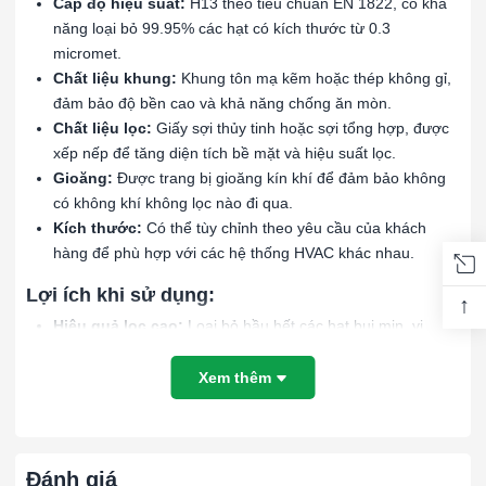
Cấp độ hiệu suất:
H13 theo tiêu chuẩn EN 1822, có khả
năng loại bỏ 99.95% các hạt có kích thước từ 0.3
micromet.
Chất liệu khung:
Khung tôn mạ kẽm hoặc thép không gỉ,
đảm bảo độ bền cao và khả năng chống ăn mòn.
Chất liệu lọc:
Giấy sợi thủy tinh hoặc sợi tổng hợp, được
xếp nếp để tăng diện tích bề mặt và hiệu suất lọc.
Gioăng:
Được trang bị gioăng kín khí để đảm bảo không
có không khí không lọc nào đi qua.
Kích thước:
Có thể tùy chỉnh theo yêu cầu của khách
hàng để phù hợp với các hệ thống HVAC khác nhau.
Lợi ích khi sử dụng:
↑
Hiệu quả lọc cao:
Loại bỏ hầu hết các hạt bụi mịn, vi
khuẩn và các tạp chất khác, đảm bảo không khí sạch tuyệt
đối.
Xem thêm
Độ bền vượt trội:
Khung tôn chắc chắn, chống ăn mòn,
kéo dài tuổi thọ của bộ lọc ngay cả trong các điều kiện môi
trường khắc nghiệt.
Dễ dàng lắp đặt và bảo trì:
Thiết kế linh hoạt, dễ dàng
Đánh giá