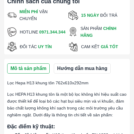
Chính sách của chúng tôi
MIỄN PHÍ
VẬN
15 NGÀY
ĐỔI TRẢ
CHUYỂN
SẢN PHẨM
CHÍNH
HOTLINE
0971.344.344
HÃNG
ĐỐI TÁC
UY TÍN
CAM KẾT
GIÁ TỐT
Mô tả sản phẩm
Hướng dẫn mua hàng
Lọc Hepa H13 khung tôn 762x610x292mm
Lọc HEPA H13 khung tôn là một bộ lọc không khí hiệu suất cao
được thiết kế để loại bỏ các hạt bụi siêu mịn và vi khuẩn, đảm
bảo chất lượng không khí sạch trong các môi trường yêu cầu
nghiêm ngặt. Dưới đây là thông tin chi tiết về sản phẩm:
Đặc điểm kỹ thuật: