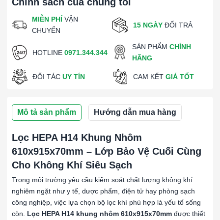
Chính sách của chúng tôi
MIỄN PHÍ
VẬN
15 NGÀY
ĐỔI TRẢ
CHUYỂN
SẢN PHẨM
CHÍNH
HOTLINE
0971.344.344
HÃNG
ĐỐI TÁC
UY TÍN
CAM KẾT
GIÁ TỐT
Mô tả sản phẩm
Hướng dẫn mua hàng
Lọc HEPA H14 Khung Nhôm
610x915x70mm – Lớp Bảo Vệ Cuối Cùng
Cho Không Khí Siêu Sạch
Trong môi trường yêu cầu kiểm soát chất lượng không khí
nghiêm ngặt như y tế, dược phẩm, điện tử hay phòng sạch
công nghiệp, việc lựa chọn bộ lọc khí phù hợp là yếu tố sống
còn.
Lọc HEPA H14 khung nhôm 610x915x70mm
được thiết