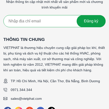
Giải pháp lọc sạch cuối cùng – Bảo vệ sản
Nhận thông tin cập nhật mới nhất về sản phẩm mới và chương
phẩm, thiết bị và con người
trình khuyến mãi
Với hiệu suất lọc cao nhất trong dòng HEPA, độ bền cơ học tốt
và khả năng tương thích linh hoạt,
lọc HEPA H14 khung
Đăng ký
nhôm 610x915x70mm
là lựa chọn hàng đầu để hoàn thiện hệ
thống xử lý khí đạt chuẩn quốc tế. Đây không chỉ là một thiết bị
lọc, mà còn là
giải pháp bảo vệ toàn diện
cho môi trường
THÔNG TIN CHUNG
làm việc và chất lượng sản phẩm đầu ra.
VIETPHAT là thương hiệu chuyên cung cấp giải pháp lọc khí, thiết
####
bị, phụ tùng và dịch vụ kỹ thuật cho các hệ thống HVAC, phòng
sạch, nhà máy sản xuất, cơ sở thương mại và công nghiệp. Với
*Tên sản phẩm: HEPACel II - 0 Gờ - dạng minipleat
kinh nghiệm từ năm 2012, VIETPHAT mang đến giải pháp không
*Cấp độ lọc: H14 (99.99%)
khí an toàn, hiệu quả và tiết kiệm chi phí cho khách hàng.
*Vật liệu lọc: Sợi thủy tinh
*Vật liệu khung: Khung nhôm định hình
TP. Hồ Chí Minh, Hà Nội, Cần Thơ, Đà Nẵng, Bình Dương
*Gasket (ron): EVA Foam tại 2 mặt gió vào và gió ra
*Lưới bảo vệ: Tôn kẽm 2 mặt gió
0971.344.344
*Vật liệu chia gió: Nhựa nhiệt dẻo
sales@vietphat.com
*Nhiệt độ hoạt động tối đa: 90 °C
*Loại gờ: Không có gờ