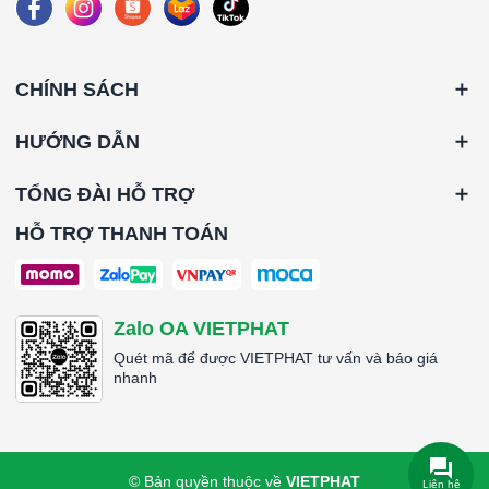
*Vận tốc gió bề mặt: 0.45 m/s
*Độ tổn thất áp suất ban đầu: 100Pa(±15%)
*Độ tổn thất áp suất khuyến nghị thay thế: 500Pa
*Lưu lượng: 900CMH
CHÍNH SÁCH
*Kích thước (WxHxD): 610x915x70mm
HƯỚNG DẪN
Lọc Hepa H14 khung nhôm 610x915x70mm
TỔNG ĐÀI HỖ TRỢ
HỖ TRỢ THANH TOÁN
Zalo OA VIETPHAT
Quét mã để được VIETPHAT tư vấn và báo giá
nhanh
© Bản quyền thuộc về
VIETPHAT
Liên hệ