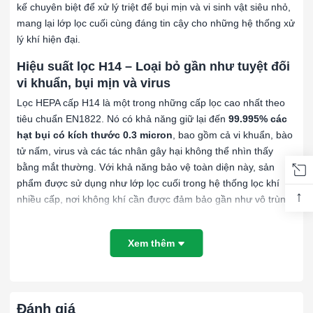
kế chuyên biệt để xử lý triệt để bụi mịn và vi sinh vật siêu nhỏ,
mang lại lớp lọc cuối cùng đáng tin cậy cho những hệ thống xử
lý khí hiện đại.
Hiệu suất lọc H14 – Loại bỏ gần như tuyệt đối
vi khuẩn, bụi mịn và virus
Lọc HEPA cấp H14 là một trong những cấp lọc cao nhất theo
tiêu chuẩn EN1822. Nó có khả năng giữ lại đến
99.995% các
hạt bụi có kích thước 0.3 micron
, bao gồm cả vi khuẩn, bào
tử nấm, virus và các tác nhân gây hại không thể nhìn thấy
bằng mắt thường. Với khả năng bảo vệ toàn diện này, sản
phẩm được sử dụng như lớp lọc cuối trong hệ thống lọc khí
↑
nhiều cấp, nơi không khí cần được đảm bảo gần như vô trùng.
Khung nhôm định hình – Nhẹ, bền, không gỉ
Xem thêm
Khung lọc làm bằng
nhôm định hình
cao cấp, giúp sản phẩm
nhẹ nhưng vẫn giữ được độ cứng và độ kín cần thiết. Nhôm
không bị ăn mòn, không gỉ sét, đặc biệt phù hợp với các ứng
dụng trong phòng sạch, trần kỹ thuật hoặc các thiết bị yêu cầu
Đánh giá
lắp đặt nhẹ và chính xác. Bề mặt khung được xử lý sắc nét,