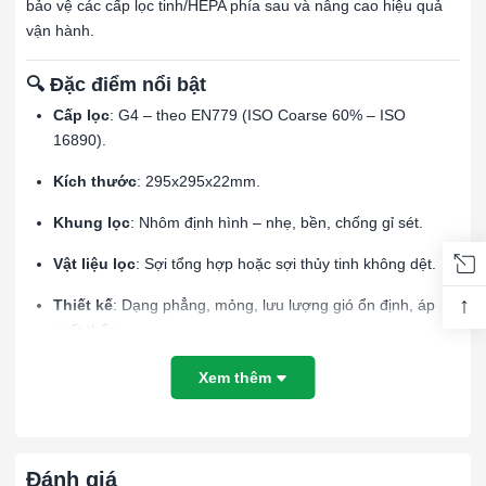
bảo vệ các cấp lọc tinh/HEPA phía sau và nâng cao hiệu quả
vận hành.
🔍 Đặc điểm nổi bật
Cấp lọc
: G4 – theo EN779 (ISO Coarse 60% – ISO
16890).
Kích thước
: 295x295x22mm.
Khung lọc
: Nhôm định hình – nhẹ, bền, chống gỉ sét.
Vật liệu lọc
: Sợi tổng hợp hoặc sợi thủy tinh không dệt.
↑
Thiết kế
: Dạng phẳng, mỏng, lưu lượng gió ổn định, áp
suất thấp.
Bảo trì
: Có thể vệ sinh hoặc thay thế dễ dàng.
Xem thêm
🏭 Ứng dụng thực tế
Hệ thống HVAC/AHU/FCU
: trong khách sạn, trung tâm
Đánh giá
thương mại, văn phòng, căn hộ cao cấp.