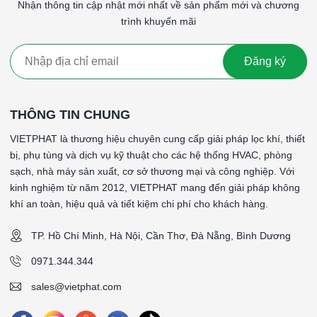
Nhận thông tin cập nhật mới nhất về sản phẩm mới và chương
HVAC và công nghiệp.
trình khuyến mãi
####
Đăng ký
*Tên sản phẩm: PrePleat - Lọc thô dạng sóng có 2 lưới bảo vệ
*Cấp độ lọc: G4 (90-95%)
*Vật liệu lọc: Sợi tổng hợp
THÔNG TIN CHUNG
*Vật liệu khung: Khung nhôm định hình
*Gasket (ron):
VIETPHAT là thương hiệu chuyên cung cấp giải pháp lọc khí, thiết
*Lưới bảo vệ: Tôn kẽm 2 mặt gió
bị, phụ tùng và dịch vụ kỹ thuật cho các hệ thống HVAC, phòng
*Nhiệt độ hoạt động tối đa: 70 °C
sạch, nhà máy sản xuất, cơ sở thương mại và công nghiệp. Với
*Vận tốc gió bề mặt: 2.5 m/s
kinh nghiệm từ năm 2012, VIETPHAT mang đến giải pháp không
*Độ tổn thất áp suất ban đầu: 130Pa (±15%)
khí an toàn, hiệu quả và tiết kiệm chi phí cho khách hàng.
*Độ tổn thất áp suất khuyến nghị thay thế: 250Pa
*Lưu lượng: 800CMH
TP. Hồ Chí Minh, Hà Nội, Cần Thơ, Đà Nẵng, Bình Dương
*Kích thước (WxHxD): 295x295x22mm
0971.344.344
####
sales@vietphat.com