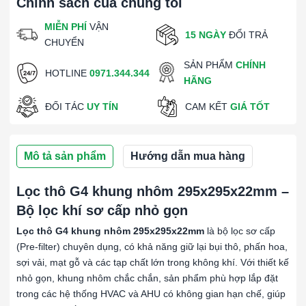
Chính sách của chúng tôi
MIỄN PHÍ
VẬN
15 NGÀY
ĐỔI TRẢ
CHUYỂN
SẢN PHẨM
CHÍNH
HOTLINE
0971.344.344
HÃNG
ĐỐI TÁC
UY TÍN
CAM KẾT
GIÁ TỐT
Mô tả sản phẩm
Hướng dẫn mua hàng
Lọc thô G4 khung nhôm 295x295x22mm –
Bộ lọc khí sơ cấp nhỏ gọn
Lọc thô G4 khung nhôm 295x295x22mm
là bộ lọc sơ cấp
(Pre-filter) chuyên dụng, có khả năng giữ lại bụi thô, phấn hoa,
sợi vải, mạt gỗ và các tạp chất lớn trong không khí. Với thiết kế
nhỏ gọn, khung nhôm chắc chắn, sản phẩm phù hợp lắp đặt
trong các hệ thống HVAC và AHU có không gian hạn chế, giúp