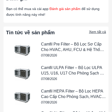
Nhà máy sản xuất
: thực phẩm, dược phẩm, dệt may, cơ
Bạn có thể mua và cài app
Đánh giá sản phẩm
để sử dụng
khí.
được tính năng này nhé!
Phòng sạch sơ cấp
: tiền phòng, khu vực lưu trữ, phòng
QC.
Tin tức về sản phẩm
Xem tất cả
Thiết bị nhỏ gọn
: lọc khí trong các máy xử lý không khí
Camfil Pre Filter – Bộ Lọc Sơ Cấp
mini, tủ lọc khí.
Cho HVAC, AHU, FCU & Hệ Thống
Thông Gió
07/08/2026
🌟 Lợi ích khi sử dụng lọc thô G4
✅ Loại bỏ bụi thô, bảo vệ lọc tinh và lọc HEPA.
Camfil ULPA Filter – Bộ Lọc ULPA
U15, U16, U17 Cho Phòng Sạch &
✅ Khung nhôm chắc chắn, tuổi thọ cao, không bị gỉ sét.
Bán Dẫn
07/08/2026
✅ Thiết kế nhỏ gọn, dễ lắp đặt ở không gian hạn chế.
Camfil HEPA Filter – Bộ Lọc HEPA
✅ Tiết kiệm chi phí bảo trì hệ thống HVAC.
Cao Cấp Cho Phòng Sạch, HVAC,
FFU & Nhà Máy
07/08/2026
VIETPHAT – Nhà cung cấp lọc thô G4 uy