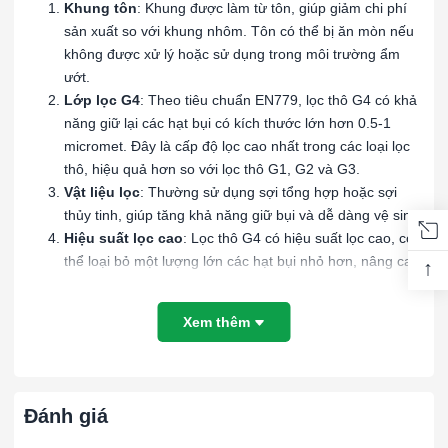
Khung tôn
: Khung được làm từ tôn, giúp giảm chi phí
sản xuất so với khung nhôm. Tôn có thể bị ăn mòn nếu
không được xử lý hoặc sử dụng trong môi trường ẩm
ướt.
Lớp lọc G4
: Theo tiêu chuẩn EN779, lọc thô G4 có khả
năng giữ lại các hạt bụi có kích thước lớn hơn 0.5-1
micromet. Đây là cấp độ lọc cao nhất trong các loại lọc
thô, hiệu quả hơn so với lọc thô G1, G2 và G3.
Vật liệu lọc
: Thường sử dụng sợi tổng hợp hoặc sợi
thủy tinh, giúp tăng khả năng giữ bụi và dễ dàng vệ sinh.
Hiệu suất lọc cao
: Lọc thô G4 có hiệu suất lọc cao, có
thể loại bỏ một lượng lớn các hạt bụi nhỏ hơn, nâng cao
↑
chất lượng không khí đầu vào.
Ứng dụng của Lọc Thô G4 Khung Tôn:
Xem thêm
Hệ thống HVAC
: Dùng trong các hệ thống điều hòa
không khí để bảo vệ các bộ lọc tinh hơn và tăng hiệu
suất hệ thống.
Đánh giá
Nhà máy sản xuất
: Sử dụng trong các quy trình công
nghiệp để loại bỏ các hạt bụi lớn, bảo vệ máy móc và