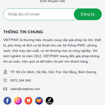
trình khuyến mãi
chống ăn mòn trong môi trường ẩm ướt.
Ứng dụng
: Cả hai loại đều được sử dụng trong các hệ
Đăng ký
thống HVAC, nhà máy sản xuất, và phòng sạch. Khung
nhôm phù hợp cho các môi trường yêu cầu cao về chống
ăn mòn, trong khi khung tôn phù hợp với các ứng dụng
THÔNG TIN CHUNG
cần tiết kiệm chi phí.
VIETPHAT là thương hiệu chuyên cung cấp giải pháp lọc khí, thiết
Lọc thô G4 khung tôn là một giải pháp hiệu quả và tiết kiệm chi
bị, phụ tùng và dịch vụ kỹ thuật cho các hệ thống HVAC, phòng
phí cho việc loại bỏ các hạt bụi lớn và tạp chất từ không khí,
sạch, nhà máy sản xuất, cơ sở thương mại và công nghiệp. Với
bảo vệ thiết bị và hệ thống, cũng như cải thiện chất lượng
kinh nghiệm từ năm 2012, VIETPHAT mang đến giải pháp không
không khí tổng thể trong nhiều ứng dụng công nghiệp và dân
khí an toàn, hiệu quả và tiết kiệm chi phí cho khách hàng.
dụng.
#Lọc thô G4 khung tôn 592x592x44mm,Lọc thô G4 khung tôn
TP. Hồ Chí Minh, Hà Nội, Cần Thơ, Đà Nẵng, Bình Dương
592x592x44mm,Lọc thô G4 khung tôn 592x592x44mmLọc thô
0971.344.344
G4 khung tôn 592x592x44mmLọc thô G4 khung tôn
592x592x44mm
sales@vietphat.com
####