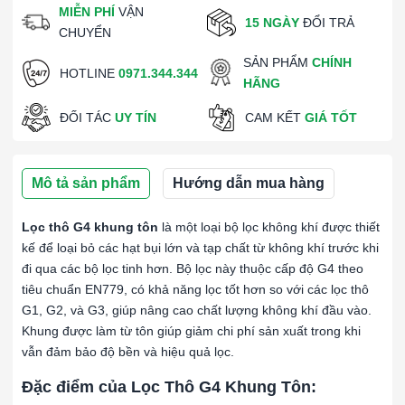
MIỄN PHÍ
VẬN
15 NGÀY
ĐỔI TRẢ
CHUYỂN
SẢN PHẨM
CHÍNH
HOTLINE
0971.344.344
HÃNG
ĐỐI TÁC
UY TÍN
CAM KẾT
GIÁ TỐT
Mô tả sản phẩm
Hướng dẫn mua hàng
Lọc thô G4 khung tôn
là một loại bộ lọc không khí được thiết
kế để loại bỏ các hạt bụi lớn và tạp chất từ không khí trước khi
đi qua các bộ lọc tinh hơn. Bộ lọc này thuộc cấp độ G4 theo
tiêu chuẩn EN779, có khả năng lọc tốt hơn so với các lọc thô
G1, G2, và G3, giúp nâng cao chất lượng không khí đầu vào.
Khung được làm từ tôn giúp giảm chi phí sản xuất trong khi
vẫn đảm bảo độ bền và hiệu quả lọc.
Đặc điểm của Lọc Thô G4 Khung Tôn: