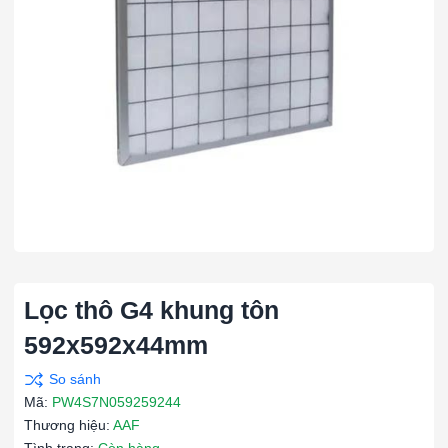
Lọc thô G4 khung tôn
592x592x44mm
Mã:
PW4S7N059259244
Thương hiệu:
AAF