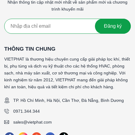
Nhận thông tin cập nhật mới nhất về sản phẩm mới và chương
Lợi Ích của Lọc Túi F8 Khung Nhôm:
trình khuyến mãi
Bảo vệ thiết bị
: Giúp bảo vệ các thiết bị và hệ thống khỏi
bị hư hỏng do bụi bẩn nhỏ, kéo dài tuổi thọ của thiết bị.
Giảm chi phí bảo trì
: Việc sử dụng lọc túi F8 giúp kéo dài
Đăng ký
tuổi thọ của các bộ lọc tinh hơn, giảm chi phí bảo trì và
thay thế.
Cải thiện chất lượng không khí
: Loại bỏ hiệu quả các
THÔNG TIN CHUNG
hạt bụi nhỏ và tạp chất, giúp cải thiện chất lượng không khí
VIETPHAT là thương hiệu chuyên cung cấp giải pháp lọc khí, thiết
trong môi trường làm việc hoặc sinh hoạt.
bị, phụ tùng và dịch vụ kỹ thuật cho các hệ thống HVAC, phòng
Dễ dàng bảo trì
: Thiết kế khung nhôm bền chắc, nhẹ và
sạch, nhà máy sản xuất, cơ sở thương mại và công nghiệp. Với
dễ dàng tháo lắp, vệ sinh, giúp tiết kiệm thời gian và công
kinh nghiệm từ năm 2012, VIETPHAT mang đến giải pháp không
sức trong quá trình bảo trì.
khí an toàn, hiệu quả và tiết kiệm chi phí cho khách hàng.
Chi phí hợp lý
: Lọc túi F8 cung cấp một giải pháp hiệu
quả về chi phí cho các hệ thống lọc không khí với hiệu suất
TP. Hồ Chí Minh, Hà Nội, Cần Thơ, Đà Nẵng, Bình Dương
lọc cao.
0971.344.344
Kết Luận:
Lọc túi F8 khung nhôm là một giải pháp hiệu quả và tiết kiệm
sales@vietphat.com
chi phí cho việc loại bỏ các hạt bụi nhỏ và tạp chất từ không