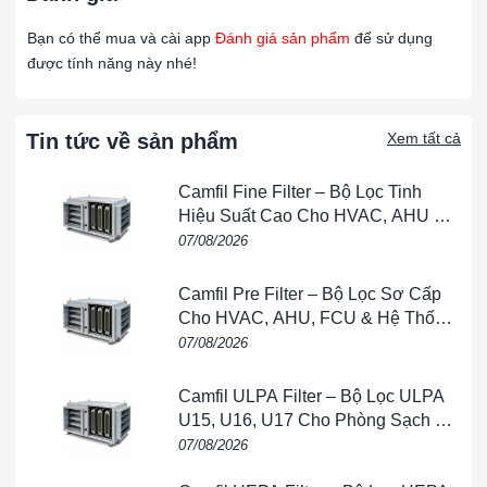
cho nhiều môi trường khác nhau.
Bạn có thể mua và cài app
Đánh giá sản phẩm
để sử dụng
Thiết kế khung chắc chắn giúp dễ dàng lắp đặt và
được tính năng này nhé!
bảo trì.
Thiết kế túi
:
Tin tức về sản phẩm
Xem tất cả
Dạng túi giúp tăng diện tích bề mặt lọc, nâng cao
khả năng giữ bụi và giảm áp lực cản.
Camfil Fine Filter – Bộ Lọc Tinh
Thiết kế túi có thể thay đổi số lượng và chiều dài túi
Hiệu Suất Cao Cho HVAC, AHU &
tùy theo yêu cầu của hệ thống.
Phòng Sạch
07/08/2026
Ứng Dụng của Lọc Túi F8 Khung Nhôm:
Camfil Pre Filter – Bộ Lọc Sơ Cấp
Hệ thống HVAC
:
Cho HVAC, AHU, FCU & Hệ Thống
Thông Gió
07/08/2026
Sử dụng trong các hệ thống điều hòa không khí để
nâng cao chất lượng không khí và bảo vệ các bộ lọc
tinh hơn phía sau.
Camfil ULPA Filter – Bộ Lọc ULPA
Loại bỏ các hạt bụi nhỏ trước khi không khí đi qua
U15, U16, U17 Cho Phòng Sạch &
Bán Dẫn
các bộ lọc HEPA hoặc ULPA.
07/08/2026
Nhà máy sản xuất
: