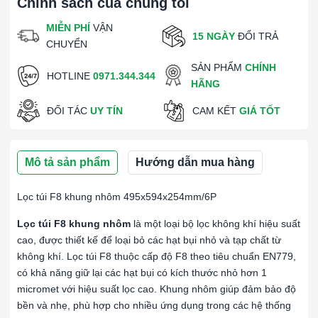
Chính sách của chúng tôi
MIỄN PHÍ
VẬN
15 NGÀY
ĐỔI TRẢ
CHUYỂN
SẢN PHẨM
CHÍNH
HOTLINE
0971.344.344
HÃNG
ĐỐI TÁC
UY TÍN
CAM KẾT
GIÁ TỐT
Mô tả sản phẩm
Hướng dẫn mua hàng
Lọc túi F8 khung nhôm 495x594x254mm/6P
Lọc túi F8 khung nhôm
là một loại bộ lọc không khí hiệu suất
cao, được thiết kế để loại bỏ các hạt bụi nhỏ và tạp chất từ
không khí. Lọc túi F8 thuộc cấp độ F8 theo tiêu chuẩn EN779,
có khả năng giữ lại các hạt bụi có kích thước nhỏ hơn 1
micromet với hiệu suất lọc cao. Khung nhôm giúp đảm bảo độ
bền và nhẹ, phù hợp cho nhiều ứng dụng trong các hệ thống