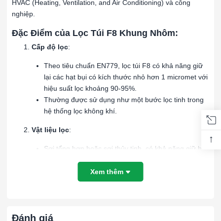
HVAC (Heating, Ventilation, and Air Conditioning) và công
nghiệp.
Đặc Điểm của Lọc Túi F8 Khung Nhôm:
Cấp độ lọc
:
Theo tiêu chuẩn EN779, lọc túi F8 có khả năng giữ
lại các hạt bụi có kích thước nhỏ hơn 1 micromet với
hiệu suất lọc khoảng 90-95%.
Thường được sử dụng như một bước lọc tinh trong
hệ thống lọc không khí.
Vật liệu lọc
:
↑
Sợi tổng hợp hoặc sợi thủy tinh, có khả năng giữ bụi
tốt và dễ dàng vệ sinh.
Thiết kế dạng túi giúp tăng diện tích bề mặt lọc và
Xem thêm
nâng cao khả năng giữ bụi.
Khung nhôm
:
Đánh giá
Khung nhôm nhẹ, bền và chống ăn mòn, phù hợp