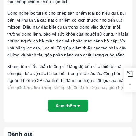
mà không chiếm nhiều diện tích.
Công nghệ lọc túi F8 cho phép sản phẩm loại bỏ hiệu quả bụi
bẩn, vi khuẩn và các hạt ô nhiễm có kích thước nhỏ đến 0.3
micron. Điều này đặc biệt quan trọng trong việc duy trì môi
trường trong lành, bảo vệ sức khỏe của người sử dụng, nhất là
những người có hệ miễn dịch yếu hoặc mắc bệnh hô hấp. Với
khả năng lọc cao, Lọc túi F8 giúp giảm thiểu các tác nhân gây
dị ứng và bệnh tật, góp phần nâng cao chất lượng cuộc sống.
Khung tôn chắc chắn không chỉ tăng độ bền cho thiết bị mà
còn giúp bảo vệ các túi lọc bên trong khỏi các tác động bên
ngoài. Thiết kế 3P của thiết bị đảm bảo hiệu suất lọc cao mà
↑
vẫn giữ được lưu lượng không khí ổn định. Điều này giúp hệ
thống thông gió hoạt động hiệu quả mà không gây giảm áp
lực, từ đó tiết kiệm năng lượng và chi phí vận hành.
Xem thêm
Bên cạnh đó, thiết bị còn có khả năng hoạt động êm ái, không
gây ra tiếng ồn khó chịu, tạo điều kiện cho một môi trường yên
tĩnh, rất phù hợp với các không gian như văn phòng, phòng
Đánh giá
họp, bệnh viện và trường học. Sự yên tĩnh trong quá trình vận